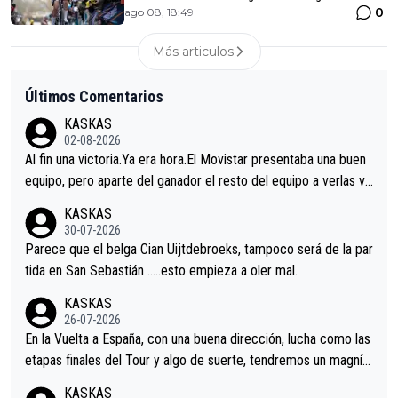
0
ago 08, 18:49
Más articulos
Últimos Comentarios
KASKAS
02-08-2026
Al fin una victoria.Ya era hora.El Movistar presentaba una buen
equipo, pero aparte del ganador el resto del equipo a verlas ve
nir.Repito aqui falta algo , y no es precisamente los corredore
KASKAS
s.La única buena noticia es la mejoría de Enric Más en San Seb
30-07-2026
astian.Si en la Vuelta a Burgos sigue la mejoría, podríamos ten
Parece que el belga Cian Uijtdebroeks, tampoco será de la par
er alguna sorpresa en la Vuelta.Ojalá.
tida en San Sebastián …..esto empieza a oler mal.
KASKAS
26-07-2026
En la Vuelta a España, con una buena dirección, lucha como las
etapas finales del Tour y algo de suerte, tendremos un magnífi
co resultado.Acepto apuestas………Suerte
KASKAS