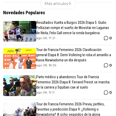
Más articulos
Novedades Populares
Resultados Vuelta a Burgos 2026 Etapa 5: Giulio
Pellizzari rompe el sueño de Movistar en Lagunas
de Neila, Felix Gall vence la ronda burgalesa
0
ago 08, 17:21
Tour de Francia Femenino 2026 Clasificación
general Etapa 8: Demi Vollering le roba el amarillo a
Kasia Niewiadoma un día después
0
ago 08, 18:36
Parte médico y abandonos Tour de Francia
Femenino 2026 Etapa 8: Ferrand Prevot se marcha
de la carrera y Squiban cae al suelo
0
ago 08, 19:11
Tour de Francia Femenino 2026 Previa, perfiles,
favoritas y predicción Etapa 9: ¿Vollering o
Niewiadoma? A ocho segundos de la gloria