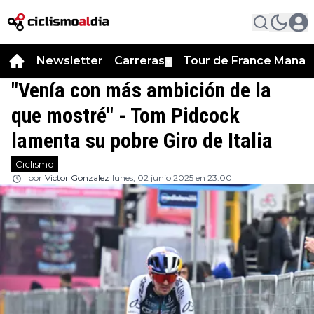
Newsletter
Carreras
Tour de France Manag
▼
"Venía con más ambición de la
que mostré" - Tom Pidcock
lamenta su pobre Giro de Italia
Ciclismo
por
Victor Gonzalez
lunes, 02 junio 2025 en 23:00