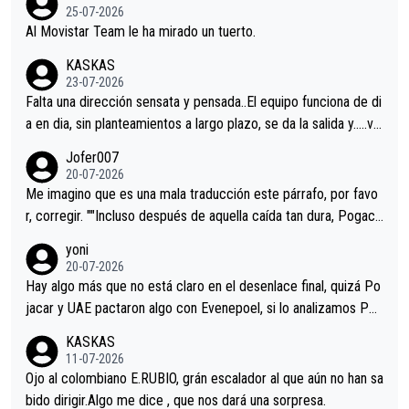
25-07-2026
Al Movistar Team le ha mirado un tuerto.
KASKAS
23-07-2026
Falta una dirección sensata y pensada..El equipo funciona de di
a en dia, sin planteamientos a largo plazo, se da la salida y…..ve
remos qué pasa.Hecho de menos esos directores , Langarica,
Jofer007
Minguez, Velez etc etc.Me da pena vivir estos momentos tan
20-07-2026
tristes sin victorias.
Me imagino que es una mala traducción este párrafo, por favo
r, corregir. ""Incluso después de aquella caída tan dura, Pogaca
r volvió a atacarle en un descenso durante el Giro y Vingegaard
yoni
permaneció pegado a su rueda. Parecía increíble la forma en l
20-07-2026
a que era capaz de controlar el miedo", recordó."
Hay algo más que no está claro en el desenlace final, quizá Po
jacar y UAE pactaron algo con Evenepoel, si lo analizamos Poj
acar no sprintó a tope y de hecho los últimos metros entra cas
KASKAS
i sin pedalear, luego está el saludo con Evenepoel dándose la
11-07-2026
mano de una manera muy fraternal, más allá de los típicos toqu
Ojo al colombiano E.RUBIO, grán escalador al que aún no han sa
es en el hombro con que saludaba a Vingegard. Ahí hubo una in
bido dirigir.Algo me dice , que nos dará una sorpresa.