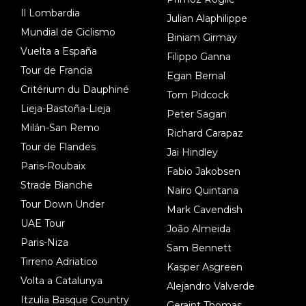
Il Lombardia
Julian Alaphilippe
Mundial de Ciclismo
Biniam Girmay
Vuelta a España
Filippo Ganna
Tour de Francia
Egan Bernal
Critérium du Dauphiné
Tom Pidcock
Lieja-Bastoña-Lieja
Peter Sagan
Milán-San Remo
Richard Carapaz
Tour de Flandes
Jai Hindley
Paris-Roubaix
Fabio Jakobsen
Strade Bianche
Nairo Quintana
Tour Down Under
Mark Cavendish
UAE Tour
João Almeida
Paris-Niza
Sam Bennett
Tirreno Adriatico
Kasper Asgreen
Volta a Catalunya
Alejandro Valverde
Itzulia Basque Country
Geraint Thomas