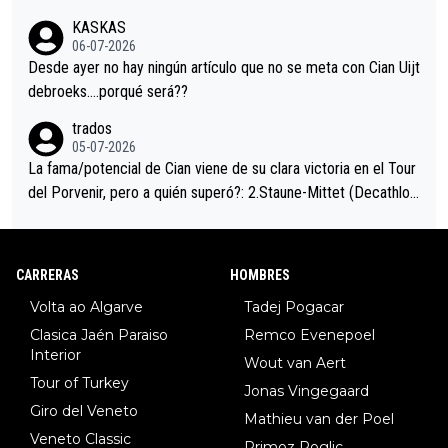
trahistoria que nunca sabremos. Quién mucho abarca poco apri
KASKAS
eta, a ver si por querer poner a Del Toro con calzador en posi
06-07-2026
ción de podio UAE y Pojacar se van complicar el tour.
Desde ayer no hay ningún artículo que no se meta con Cian Uijt
debroeks….porqué será??
trados
05-07-2026
La fama/potencial de Cian viene de su clara victoria en el Tour
del Porvenir, pero a quién superó?: 2.Staune-Mittet (Decathlon,
34º en el pasado Giro), 3.Hessmann (sí, Hessmann...), 4.Ryan (E
DF), 5.Piganzoli (Visma), 6.Fancellu (Ukyo), 7.Wilksch (Tudor),
8.Lenny Martinez (Bahrein), 9. Van Belle (Visma), 10. Vacek (Li
CARRERAS
HOMBRES
dl). A tiempo vista se obtiene mucha información...
Volta ao Algarve
Tadej Pogacar
Clasica Jaén Paraiso
Remco Evenepoel
Interior
Wout van Aert
Tour of Turkey
Jonas Vingegaard
Giro del Veneto
Mathieu van der Poel
Veneto Classic
Primoz Roglic