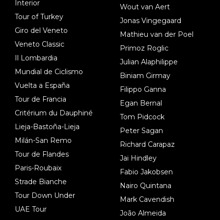
Interior
Wout van Aert
Tour of Turkey
Jonas Vingegaard
Giro del Veneto
Mathieu van der Poel
Veneto Classic
Primoz Roglic
Il Lombardia
Julian Alaphilippe
Mundial de Ciclismo
Biniam Girmay
Vuelta a España
Filippo Ganna
Tour de Francia
Egan Bernal
Critérium du Dauphiné
Tom Pidcock
Lieja-Bastoña-Lieja
Peter Sagan
Milán-San Remo
Richard Carapaz
Tour de Flandes
Jai Hindley
Paris-Roubaix
Fabio Jakobsen
Strade Bianche
Nairo Quintana
Tour Down Under
Mark Cavendish
UAE Tour
João Almeida