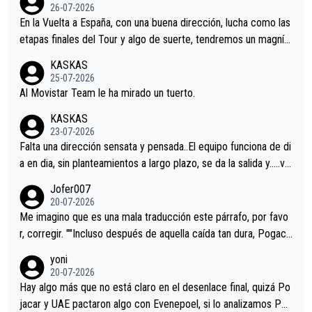
26-07-2026
En la Vuelta a España, con una buena dirección, lucha como las
etapas finales del Tour y algo de suerte, tendremos un magnífi
co resultado.Acepto apuestas………Suerte
KASKAS
25-07-2026
Al Movistar Team le ha mirado un tuerto.
KASKAS
23-07-2026
Falta una dirección sensata y pensada..El equipo funciona de di
a en dia, sin planteamientos a largo plazo, se da la salida y…..ve
remos qué pasa.Hecho de menos esos directores , Langarica,
Jofer007
Minguez, Velez etc etc.Me da pena vivir estos momentos tan
20-07-2026
tristes sin victorias.
Me imagino que es una mala traducción este párrafo, por favo
r, corregir. ""Incluso después de aquella caída tan dura, Pogaca
r volvió a atacarle en un descenso durante el Giro y Vingegaard
yoni
permaneció pegado a su rueda. Parecía increíble la forma en l
20-07-2026
a que era capaz de controlar el miedo", recordó."
Hay algo más que no está claro en el desenlace final, quizá Po
jacar y UAE pactaron algo con Evenepoel, si lo analizamos Poj