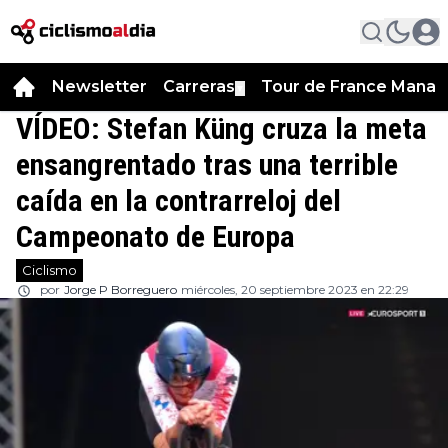
Newsletter
Carreras
Tour de France Manag
▼
VÍDEO: Stefan Küng cruza la meta
ensangrentado tras una terrible
caída en la contrarreloj del
Campeonato de Europa
Ciclismo
por
Jorge P Borreguero
miércoles, 20 septiembre 2023 en 22:29