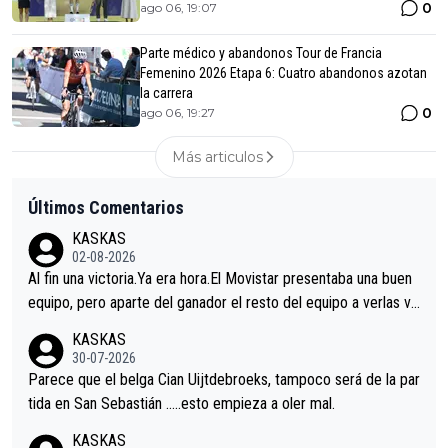
0
ago 06, 19:07
Parte médico y abandonos Tour de Francia
Femenino 2026 Etapa 6: Cuatro abandonos azotan
la carrera
0
ago 06, 19:27
Más articulos
Últimos Comentarios
KASKAS
02-08-2026
Al fin una victoria.Ya era hora.El Movistar presentaba una buen
equipo, pero aparte del ganador el resto del equipo a verlas ve
nir.Repito aqui falta algo , y no es precisamente los corredore
KASKAS
s.La única buena noticia es la mejoría de Enric Más en San Seb
30-07-2026
astian.Si en la Vuelta a Burgos sigue la mejoría, podríamos ten
Parece que el belga Cian Uijtdebroeks, tampoco será de la par
er alguna sorpresa en la Vuelta.Ojalá.
tida en San Sebastián …..esto empieza a oler mal.
KASKAS