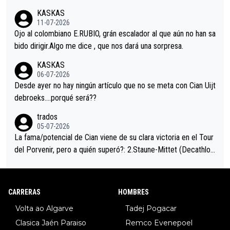
acar no sprintó a tope y de hecho los últimos metros entra cas
KASKAS
i sin pedalear, luego está el saludo con Evenepoel dándose la
11-07-2026
mano de una manera muy fraternal, más allá de los típicos toqu
Ojo al colombiano E.RUBIO, grán escalador al que aún no han sa
es en el hombro con que saludaba a Vingegard. Ahí hubo una in
bido dirigir.Algo me dice , que nos dará una sorpresa.
trahistoria que nunca sabremos. Quién mucho abarca poco apri
KASKAS
eta, a ver si por querer poner a Del Toro con calzador en posi
06-07-2026
ción de podio UAE y Pojacar se van complicar el tour.
Desde ayer no hay ningún artículo que no se meta con Cian Uijt
debroeks….porqué será??
trados
05-07-2026
La fama/potencial de Cian viene de su clara victoria en el Tour
del Porvenir, pero a quién superó?: 2.Staune-Mittet (Decathlon,
34º en el pasado Giro), 3.Hessmann (sí, Hessmann...), 4.Ryan (E
DF), 5.Piganzoli (Visma), 6.Fancellu (Ukyo), 7.Wilksch (Tudor),
8.Lenny Martinez (Bahrein), 9. Van Belle (Visma), 10. Vacek (Li
CARRERAS
HOMBRES
dl). A tiempo vista se obtiene mucha información...
Volta ao Algarve
Tadej Pogacar
Clasica Jaén Paraiso
Remco Evenepoel