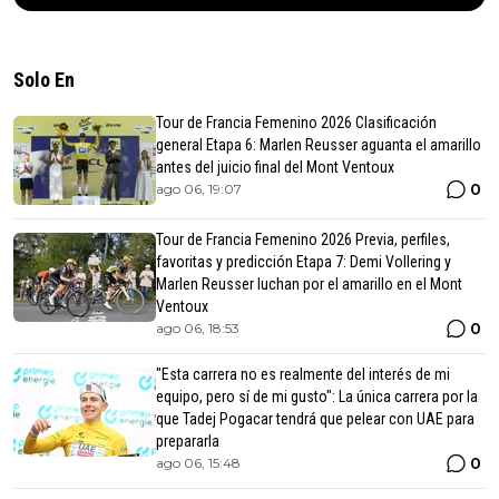
Solo En
Tour de Francia Femenino 2026 Clasificación
general Etapa 6: Marlen Reusser aguanta el amarillo
antes del juicio final del Mont Ventoux
0
ago 06, 19:07
Tour de Francia Femenino 2026 Previa, perfiles,
favoritas y predicción Etapa 7: Demi Vollering y
Marlen Reusser luchan por el amarillo en el Mont
Ventoux
0
ago 06, 18:53
"Esta carrera no es realmente del interés de mi
equipo, pero sí de mi gusto": La única carrera por la
que Tadej Pogacar tendrá que pelear con UAE para
prepararla
0
ago 06, 15:48