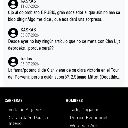
KASKAS
i sin pedalear, luego está el saludo con Evenepoel dándose la
11-07-2026
mano de una manera muy fraternal, más allá de los típicos toqu
Ojo al colombiano E.RUBIO, grán escalador al que aún no han sa
es en el hombro con que saludaba a Vingegard. Ahí hubo una in
bido dirigir.Algo me dice , que nos dará una sorpresa.
trahistoria que nunca sabremos. Quién mucho abarca poco apri
KASKAS
eta, a ver si por querer poner a Del Toro con calzador en posi
06-07-2026
ción de podio UAE y Pojacar se van complicar el tour.
Desde ayer no hay ningún artículo que no se meta con Cian Uijt
debroeks….porqué será??
trados
05-07-2026
La fama/potencial de Cian viene de su clara victoria en el Tour
del Porvenir, pero a quién superó?: 2.Staune-Mittet (Decathlon,
34º en el pasado Giro), 3.Hessmann (sí, Hessmann...), 4.Ryan (E
DF), 5.Piganzoli (Visma), 6.Fancellu (Ukyo), 7.Wilksch (Tudor),
8.Lenny Martinez (Bahrein), 9. Van Belle (Visma), 10. Vacek (Li
CARRERAS
HOMBRES
dl). A tiempo vista se obtiene mucha información...
Volta ao Algarve
Tadej Pogacar
Clasica Jaén Paraiso
Remco Evenepoel
Interior
Wout van Aert