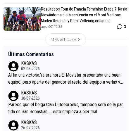
Resultados Tour de Francia Femenino Etapa 7: Kasia
Niewiadoma dicta sentencia en el Mont Ventoux,
Marlen Reusser y Demi Vollering colapsan
0
ago 07, 17:35
Más articulos
Últimos Comentarios
KASKAS
02-08-2026
Al fin una victoria.Ya era hora.El Movistar presentaba una buen
equipo, pero aparte del ganador el resto del equipo a verlas ve
nir.Repito aqui falta algo , y no es precisamente los corredore
KASKAS
s.La única buena noticia es la mejoría de Enric Más en San Seb
30-07-2026
astian.Si en la Vuelta a Burgos sigue la mejoría, podríamos ten
Parece que el belga Cian Uijtdebroeks, tampoco será de la par
er alguna sorpresa en la Vuelta.Ojalá.
tida en San Sebastián …..esto empieza a oler mal.
KASKAS
26-07-2026