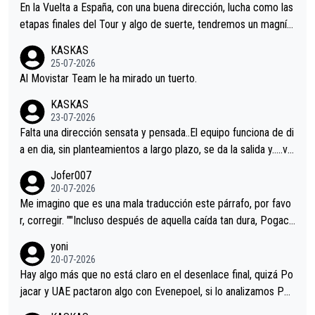
En la Vuelta a España, con una buena dirección, lucha como las
etapas finales del Tour y algo de suerte, tendremos un magnífi
co resultado.Acepto apuestas………Suerte
KASKAS
25-07-2026
Al Movistar Team le ha mirado un tuerto.
KASKAS
23-07-2026
Falta una dirección sensata y pensada..El equipo funciona de di
a en dia, sin planteamientos a largo plazo, se da la salida y…..ve
remos qué pasa.Hecho de menos esos directores , Langarica,
Jofer007
Minguez, Velez etc etc.Me da pena vivir estos momentos tan
20-07-2026
tristes sin victorias.
Me imagino que es una mala traducción este párrafo, por favo
r, corregir. ""Incluso después de aquella caída tan dura, Pogaca
r volvió a atacarle en un descenso durante el Giro y Vingegaard
yoni
permaneció pegado a su rueda. Parecía increíble la forma en l
20-07-2026
a que era capaz de controlar el miedo", recordó."
Hay algo más que no está claro en el desenlace final, quizá Po
jacar y UAE pactaron algo con Evenepoel, si lo analizamos Poj
acar no sprintó a tope y de hecho los últimos metros entra cas