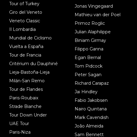
Tour of Turkey
Jonas Vingegaard
Giro del Veneto
Mathieu van der Poel
Veneto Classic
Primoz Roglic
Il Lombardia
Julian Alaphilippe
Mundial de Ciclismo
Biniam Girmay
Vuelta a España
Filippo Ganna
Tour de Francia
Egan Bernal
Critérium du Dauphiné
Tom Pidcock
Lieja-Bastoña-Lieja
Peter Sagan
Milán-San Remo
Richard Carapaz
Tour de Flandes
Jai Hindley
Paris-Roubaix
Fabio Jakobsen
Strade Bianche
Nairo Quintana
Tour Down Under
Mark Cavendish
UAE Tour
João Almeida
Paris-Niza
Sam Bennett