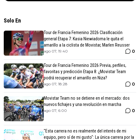
Solo En
Tour de Francia Femenino 2026 Clasificación
general Etapa 7: Kasia Niewiadoma le quita el
amarillo a la ciclista de Movistar, Marlen Reusser
0
ago 07, 19:40
Tour de Francia Femenino 2026 Previa, perfiles,
favoritas y predicción Etapa 8: ¿Movistar Team
podrá recuperar el amarillo en Niza?
0
ago 07, 18:28
Movistar Team no se detiene en el mercado: dos
nuevos fichajes y una revolución en marcha
0
ago 07, 6:00
"Esta carrera no es realmente del interés de mi
equipo, pero sí de mi gusto": La única carrera por la