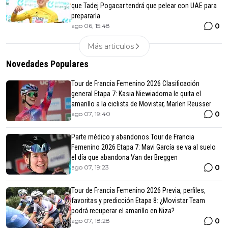
que Tadej Pogacar tendrá que pelear con UAE para
prepararla
0
ago 06, 15:48
Más articulos
Novedades Populares
Tour de Francia Femenino 2026 Clasificación
general Etapa 7: Kasia Niewiadoma le quita el
amarillo a la ciclista de Movistar, Marlen Reusser
0
ago 07, 19:40
Parte médico y abandonos Tour de Francia
Femenino 2026 Etapa 7: Mavi García se va al suelo
el día que abandona Van der Breggen
0
ago 07, 19:23
Tour de Francia Femenino 2026 Previa, perfiles,
favoritas y predicción Etapa 8: ¿Movistar Team
podrá recuperar el amarillo en Niza?
0
ago 07, 18:28