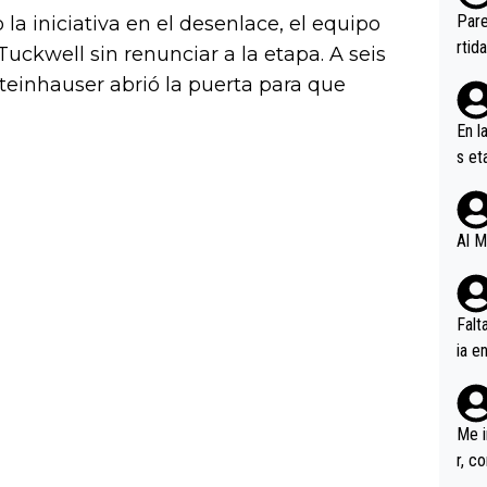
ebas
Pare
 iniciativa en el desenlace, el equipo
ener
rtid
Tuckwell sin renunciar a la etapa. A seis
teinhauser abrió la puerta para que
En l
s et
ífic
Al M
Falt
ia e
erem
a, M
an tr
Me i
r, c
ar v