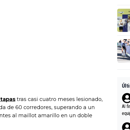
Últ
etapas
tras casi cuatro meses lesionado,
Al f
ada de 60 corredores, superando a un
equi
ntes al maillot amarillo en un doble
enir
es.L