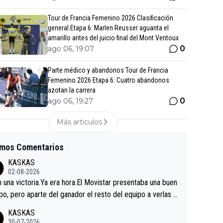
Tour de Francia Femenino 2026 Clasificación
general Etapa 6: Marlen Reusser aguanta el
amarillo antes del juicio final del Mont Ventoux
0
ago 06, 19:07
Parte médico y abandonos Tour de Francia
Femenino 2026 Etapa 6: Cuatro abandonos
azotan la carrera
0
ago 06, 19:27
Más articulos
imos Comentarios
KASKAS
02-08-2026
in una victoria.Ya era hora.El Movistar presentaba una buen
po, pero aparte del ganador el resto del equipo a verlas v
.Repito aqui falta algo , y no es precisamente los corredor
KASKAS
a única buena noticia es la mejoría de Enric Más en San S
30-07-2026