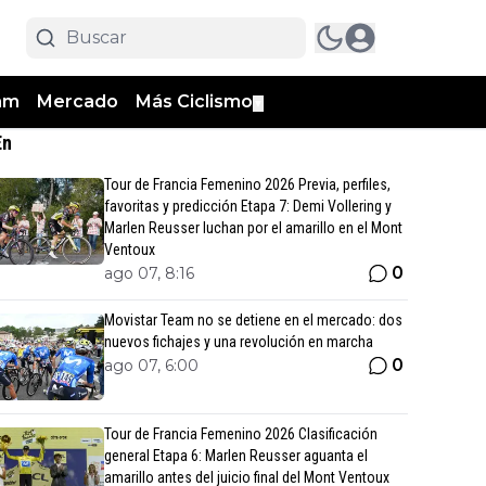
am
Mercado
Más Ciclismo
▼
En
Tour de Francia Femenino 2026 Previa, perfiles,
favoritas y predicción Etapa 7: Demi Vollering y
Marlen Reusser luchan por el amarillo en el Mont
Ventoux
0
ago 07, 8:16
Movistar Team no se detiene en el mercado: dos
nuevos fichajes y una revolución en marcha
0
ago 07, 6:00
Tour de Francia Femenino 2026 Clasificación
general Etapa 6: Marlen Reusser aguanta el
amarillo antes del juicio final del Mont Ventoux