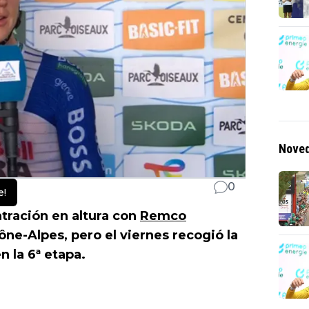
Noved
0
e!
tración en altura con
Remco
e-Alpes, pero el viernes recogió la
n la 6ª etapa.