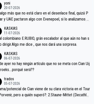
yoni
ermaneció pegado a su rueda. Parecía increíble la forma
20-07-2026
a que era capaz de controlar el miedo", recordó."
algo más que no está claro en el desenlace final, quizá P
ar y UAE pactaron algo con Evenepoel, si lo analizamos P
ar no sprintó a tope y de hecho los últimos metros entra
KASKAS
 sin pedalear, luego está el saludo con Evenepoel dándose
11-07-2026
ano de una manera muy fraternal, más allá de los típicos t
al colombiano E.RUBIO, grán escalador al que aún no han s
s en el hombro con que saludaba a Vingegard. Ahí hubo u
abido dirigir.Algo me dice , que nos dará una sorpresa.
ntrahistoria que nunca sabremos. Quién mucho abarca poc
KASKAS
rieta, a ver si por querer poner a Del Toro con calzador e
06-07-2026
sición de podio UAE y Pojacar se van complicar el tour.
 ayer no hay ningún artículo que no se meta con Cian Uij
roeks….porqué será??
trados
05-07-2026
ama/potencial de Cian viene de su clara victoria en el Tour
Porvenir, pero a quién superó?: 2.Staune-Mittet (Decathlo
4º en el pasado Giro), 3.Hessmann (sí, Hessmann...), 4.Rya
DF), 5.Piganzoli (Visma), 6.Fancellu (Ukyo), 7.Wilksch (Tud