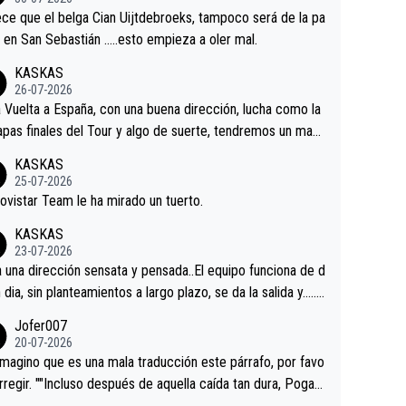
tian.Si en la Vuelta a Burgos sigue la mejoría, podríamos t
ce que el belga Cian Uijtdebroeks, tampoco será de la pa
 alguna sorpresa en la Vuelta.Ojalá.
a en San Sebastián …..esto empieza a oler mal.
KASKAS
26-07-2026
a Vuelta a España, con una buena dirección, lucha como la
apas finales del Tour y algo de suerte, tendremos un magn
o resultado.Acepto apuestas………Suerte
KASKAS
25-07-2026
ovistar Team le ha mirado un tuerto.
KASKAS
23-07-2026
a una dirección sensata y pensada..El equipo funciona de d
n dia, sin planteamientos a largo plazo, se da la salida y…..v
os qué pasa.Hecho de menos esos directores , Langaric
Jofer007
inguez, Velez etc etc.Me da pena vivir estos momentos t
20-07-2026
istes sin victorias.
magino que es una mala traducción este párrafo, por favo
orregir. ""Incluso después de aquella caída tan dura, Pogac
olvió a atacarle en un descenso durante el Giro y Vingegaa