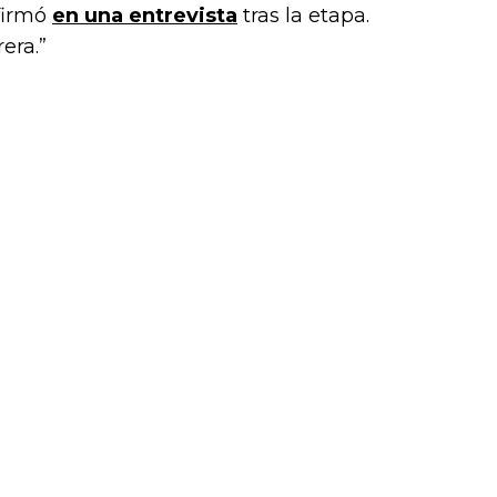
or),
afirmó
en una entrevista
tras la etapa.
k (L
era.”