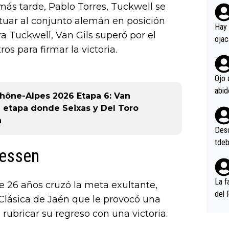
más tarde, Pablo Torres, Tuckwell se
rd p
tuar al conjunto alemán en posición
en l
Hay 
a Tuckwell, Van Gils superó por el
ojac
os para firmar la victoria.
ojac
casi
la m
Ojo 
oque
hône-Alpes 2026 Etapa 6: Van
na i
 etapa donde Seixas y Del Toro
o ap
a
n po
Desde
tdeb
nessen
La f
de 26 años cruzó la meta exultante,
del 
Clásica de Jaén que le provocó una
n, 3
 rubricar su regreso con una victoria.
n (E