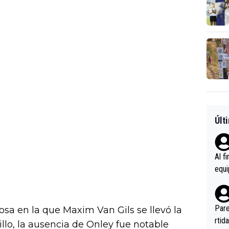
Últ
Al f
equi
enir
es.L
ebas
Pare
a en la que Maxim Van Gils se llevó la
ener
rtid
illo, la ausencia de Onley fue notable