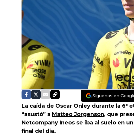
¡Síguenos en Googl
La caída de
Oscar Onley
durante la 6ª 
“asustó” a
Matteo Jorgenson
, que pres
Netcompany Ineos
se iba al suelo en u
final del día.