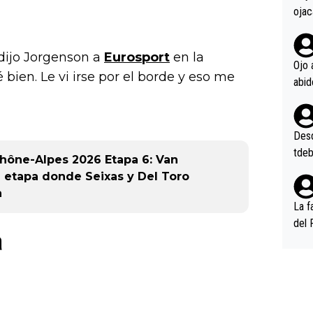
ojac
ojac
casi
dijo Jorgenson a
Eurosport
en la
la m
Ojo 
bien. Le vi irse por el borde y eso me
oque
na i
o ap
n po
Desde
tdeb
hône-Alpes 2026 Etapa 6: Van
 etapa donde Seixas y Del Toro
a
La f
del 
a
n, 3
n (E
or),
k (L