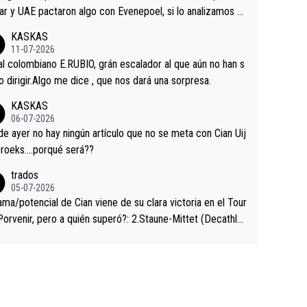
ar y UAE pactaron algo con Evenepoel, si lo analizamos P
ar no sprintó a tope y de hecho los últimos metros entra
KASKAS
 sin pedalear, luego está el saludo con Evenepoel dándose
11-07-2026
ano de una manera muy fraternal, más allá de los típicos t
al colombiano E.RUBIO, grán escalador al que aún no han s
s en el hombro con que saludaba a Vingegard. Ahí hubo u
abido dirigir.Algo me dice , que nos dará una sorpresa.
ntrahistoria que nunca sabremos. Quién mucho abarca poc
KASKAS
rieta, a ver si por querer poner a Del Toro con calzador e
06-07-2026
sición de podio UAE y Pojacar se van complicar el tour.
 ayer no hay ningún artículo que no se meta con Cian Uij
roeks….porqué será??
trados
05-07-2026
ama/potencial de Cian viene de su clara victoria en el Tour
Porvenir, pero a quién superó?: 2.Staune-Mittet (Decathlo
4º en el pasado Giro), 3.Hessmann (sí, Hessmann...), 4.Rya
DF), 5.Piganzoli (Visma), 6.Fancellu (Ukyo), 7.Wilksch (Tud
 8.Lenny Martinez (Bahrein), 9. Van Belle (Visma), 10. Vace
idl). A tiempo vista se obtiene mucha información...