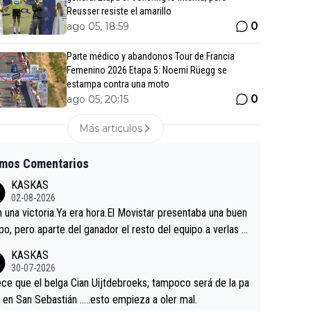
Reusser resiste el amarillo
0
ago 05, 18:59
Parte médico y abandonos Tour de Francia
Femenino 2026 Etapa 5: Noemi Rüegg se
estampa contra una moto
0
ago 05, 20:15
Más articulos
imos Comentarios
KASKAS
02-08-2026
in una victoria.Ya era hora.El Movistar presentaba una buen
po, pero aparte del ganador el resto del equipo a verlas v
.Repito aqui falta algo , y no es precisamente los corredor
KASKAS
a única buena noticia es la mejoría de Enric Más en San S
30-07-2026
tian.Si en la Vuelta a Burgos sigue la mejoría, podríamos t
ce que el belga Cian Uijtdebroeks, tampoco será de la pa
 alguna sorpresa en la Vuelta.Ojalá.
a en San Sebastián …..esto empieza a oler mal.