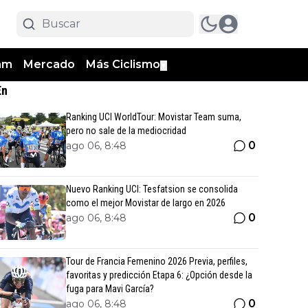
am
Mercado
Más Ciclismo
▼
En
Ranking UCI WorldTour: Movistar Team suma,
pero no sale de la mediocridad
0
ago 06, 8:48
Nuevo Ranking UCI: Tesfatsion se consolida
como el mejor Movistar de largo en 2026
0
ago 06, 8:48
Tour de Francia Femenino 2026 Previa, perfiles,
favoritas y predicción Etapa 6: ¿Opción desde la
fuga para Mavi García?
0
ago 06, 8:48