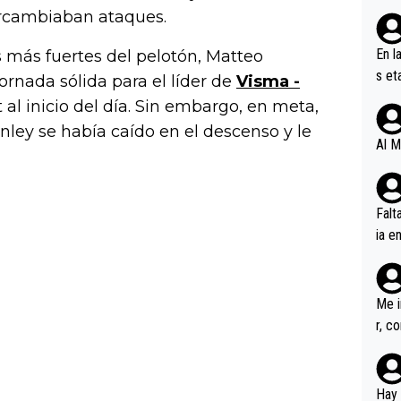
rcambiaban ataques.
En l
s más fuertes del pelotón, Matteo
s et
ornada sólida para el líder de
Visma -
ífic
 al inicio del día. Sin embargo, en meta,
ley se había caído en el descenso y le
Al M
Falt
ia e
erem
a, M
an tr
Me i
r, c
ar v
rd p
en l
Hay 