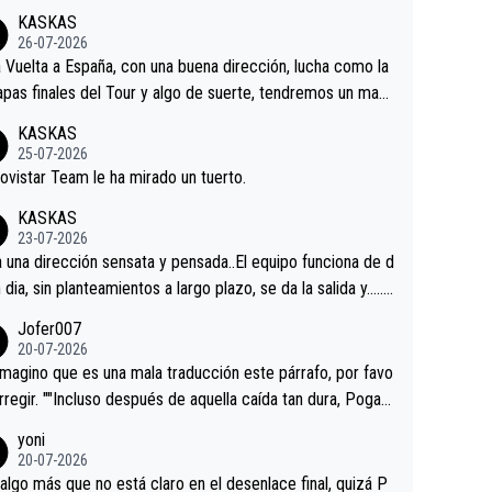
KASKAS
26-07-2026
a Vuelta a España, con una buena dirección, lucha como la
apas finales del Tour y algo de suerte, tendremos un magn
o resultado.Acepto apuestas………Suerte
KASKAS
25-07-2026
ovistar Team le ha mirado un tuerto.
KASKAS
23-07-2026
a una dirección sensata y pensada..El equipo funciona de d
n dia, sin planteamientos a largo plazo, se da la salida y…..v
os qué pasa.Hecho de menos esos directores , Langaric
Jofer007
inguez, Velez etc etc.Me da pena vivir estos momentos t
20-07-2026
istes sin victorias.
magino que es una mala traducción este párrafo, por favo
orregir. ""Incluso después de aquella caída tan dura, Pogac
olvió a atacarle en un descenso durante el Giro y Vingegaa
yoni
ermaneció pegado a su rueda. Parecía increíble la forma
20-07-2026
a que era capaz de controlar el miedo", recordó."
algo más que no está claro en el desenlace final, quizá P