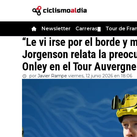
Newsletter
Carreras
Tour de Fra
▼
“Le vi irse por el borde y
Jorgenson relata la preoc
Onley en el Tour Auvergn
por
Javier Rampe
viernes, 12 junio 2026 en 18:06