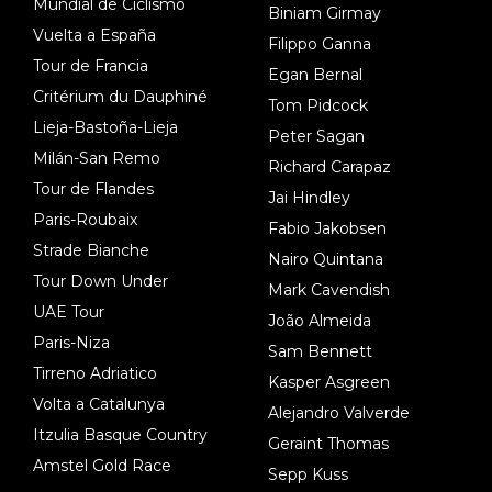
Mundial de Ciclismo
Biniam Girmay
Vuelta a España
Filippo Ganna
Tour de Francia
Egan Bernal
Critérium du Dauphiné
Tom Pidcock
Lieja-Bastoña-Lieja
Peter Sagan
Milán-San Remo
Richard Carapaz
Tour de Flandes
Jai Hindley
Paris-Roubaix
Fabio Jakobsen
Strade Bianche
Nairo Quintana
Tour Down Under
Mark Cavendish
UAE Tour
João Almeida
Paris-Niza
Sam Bennett
Tirreno Adriatico
Kasper Asgreen
Volta a Catalunya
Alejandro Valverde
Itzulia Basque Country
Geraint Thomas
Amstel Gold Race
Sepp Kuss