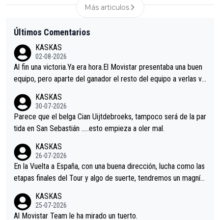
Más articulos
Últimos Comentarios
KASKAS
02-08-2026
Al fin una victoria.Ya era hora.El Movistar presentaba una buen
equipo, pero aparte del ganador el resto del equipo a verlas ve
nir.Repito aqui falta algo , y no es precisamente los corredore
KASKAS
s.La única buena noticia es la mejoría de Enric Más en San Seb
30-07-2026
astian.Si en la Vuelta a Burgos sigue la mejoría, podríamos ten
Parece que el belga Cian Uijtdebroeks, tampoco será de la par
er alguna sorpresa en la Vuelta.Ojalá.
tida en San Sebastián …..esto empieza a oler mal.
KASKAS
26-07-2026
En la Vuelta a España, con una buena dirección, lucha como las
etapas finales del Tour y algo de suerte, tendremos un magnífi
co resultado.Acepto apuestas………Suerte
KASKAS
25-07-2026
Al Movistar Team le ha mirado un tuerto.