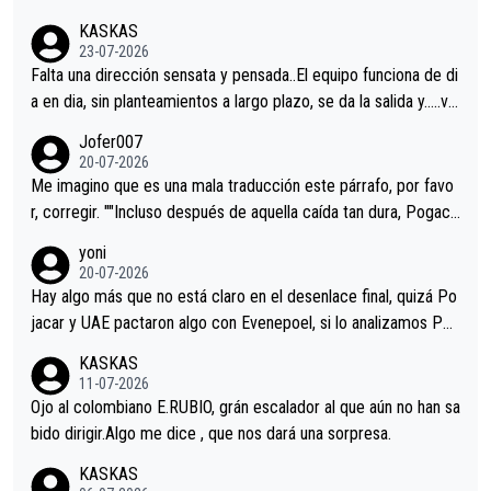
KASKAS
23-07-2026
Falta una dirección sensata y pensada..El equipo funciona de di
a en dia, sin planteamientos a largo plazo, se da la salida y…..ve
remos qué pasa.Hecho de menos esos directores , Langarica,
Jofer007
Minguez, Velez etc etc.Me da pena vivir estos momentos tan
20-07-2026
tristes sin victorias.
Me imagino que es una mala traducción este párrafo, por favo
r, corregir. ""Incluso después de aquella caída tan dura, Pogaca
r volvió a atacarle en un descenso durante el Giro y Vingegaard
yoni
permaneció pegado a su rueda. Parecía increíble la forma en l
20-07-2026
a que era capaz de controlar el miedo", recordó."
Hay algo más que no está claro en el desenlace final, quizá Po
jacar y UAE pactaron algo con Evenepoel, si lo analizamos Poj
acar no sprintó a tope y de hecho los últimos metros entra cas
KASKAS
i sin pedalear, luego está el saludo con Evenepoel dándose la
11-07-2026
mano de una manera muy fraternal, más allá de los típicos toqu
Ojo al colombiano E.RUBIO, grán escalador al que aún no han sa
es en el hombro con que saludaba a Vingegard. Ahí hubo una in
bido dirigir.Algo me dice , que nos dará una sorpresa.
trahistoria que nunca sabremos. Quién mucho abarca poco apri
KASKAS
eta, a ver si por querer poner a Del Toro con calzador en posi