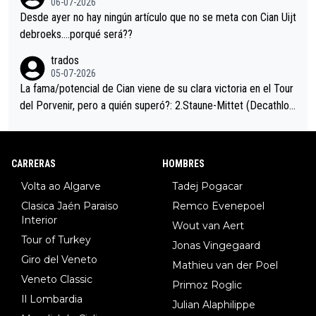
06-07-2026
ción de podio UAE y Pojacar se van complicar el tour.
Desde ayer no hay ningún artículo que no se meta con Cian Uijt
debroeks….porqué será??
trados
05-07-2026
La fama/potencial de Cian viene de su clara victoria en el Tour
del Porvenir, pero a quién superó?: 2.Staune-Mittet (Decathlon,
34º en el pasado Giro), 3.Hessmann (sí, Hessmann...), 4.Ryan (E
DF), 5.Piganzoli (Visma), 6.Fancellu (Ukyo), 7.Wilksch (Tudor),
8.Lenny Martinez (Bahrein), 9. Van Belle (Visma), 10. Vacek (Li
CARRERAS
HOMBRES
dl). A tiempo vista se obtiene mucha información...
Volta ao Algarve
Tadej Pogacar
Clasica Jaén Paraiso
Remco Evenepoel
Interior
Wout van Aert
Tour of Turkey
Jonas Vingegaard
Giro del Veneto
Mathieu van der Poel
Veneto Classic
Primoz Roglic
Il Lombardia
Julian Alaphilippe