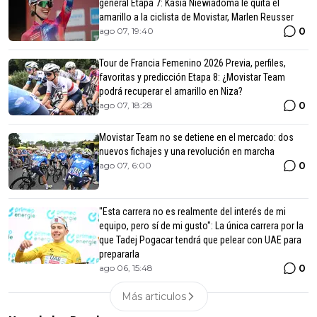
general Etapa 7: Kasia Niewiadoma le quita el
amarillo a la ciclista de Movistar, Marlen Reusser
0
ago 07, 19:40
Tour de Francia Femenino 2026 Previa, perfiles,
favoritas y predicción Etapa 8: ¿Movistar Team
podrá recuperar el amarillo en Niza?
0
ago 07, 18:28
Movistar Team no se detiene en el mercado: dos
nuevos fichajes y una revolución en marcha
0
ago 07, 6:00
"Esta carrera no es realmente del interés de mi
equipo, pero sí de mi gusto": La única carrera por la
que Tadej Pogacar tendrá que pelear con UAE para
prepararla
0
ago 06, 15:48
Más articulos