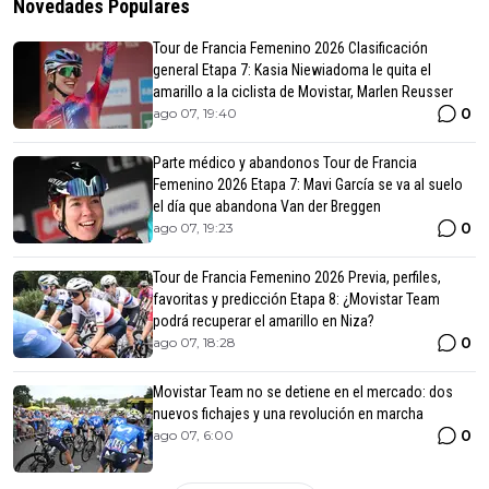
Novedades Populares
Tour de Francia Femenino 2026 Clasificación
general Etapa 7: Kasia Niewiadoma le quita el
amarillo a la ciclista de Movistar, Marlen Reusser
0
ago 07, 19:40
Parte médico y abandonos Tour de Francia
Femenino 2026 Etapa 7: Mavi García se va al suelo
el día que abandona Van der Breggen
0
ago 07, 19:23
Tour de Francia Femenino 2026 Previa, perfiles,
favoritas y predicción Etapa 8: ¿Movistar Team
podrá recuperar el amarillo en Niza?
0
ago 07, 18:28
Movistar Team no se detiene en el mercado: dos
nuevos fichajes y una revolución en marcha
0
ago 07, 6:00