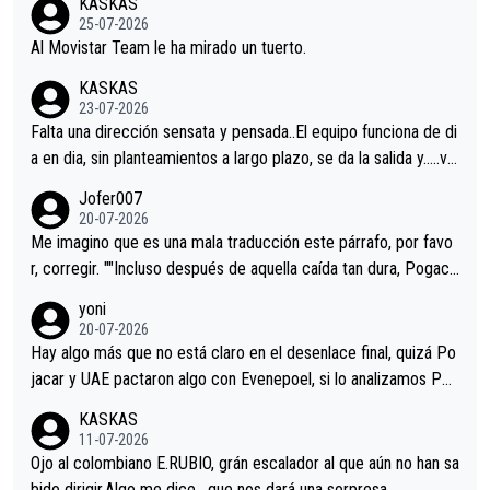
KASKAS
25-07-2026
Al Movistar Team le ha mirado un tuerto.
KASKAS
23-07-2026
Falta una dirección sensata y pensada..El equipo funciona de di
a en dia, sin planteamientos a largo plazo, se da la salida y…..ve
remos qué pasa.Hecho de menos esos directores , Langarica,
Jofer007
Minguez, Velez etc etc.Me da pena vivir estos momentos tan
20-07-2026
tristes sin victorias.
Me imagino que es una mala traducción este párrafo, por favo
r, corregir. ""Incluso después de aquella caída tan dura, Pogaca
r volvió a atacarle en un descenso durante el Giro y Vingegaard
yoni
permaneció pegado a su rueda. Parecía increíble la forma en l
20-07-2026
a que era capaz de controlar el miedo", recordó."
Hay algo más que no está claro en el desenlace final, quizá Po
jacar y UAE pactaron algo con Evenepoel, si lo analizamos Poj
acar no sprintó a tope y de hecho los últimos metros entra cas
KASKAS
i sin pedalear, luego está el saludo con Evenepoel dándose la
11-07-2026
mano de una manera muy fraternal, más allá de los típicos toqu
Ojo al colombiano E.RUBIO, grán escalador al que aún no han sa
es en el hombro con que saludaba a Vingegard. Ahí hubo una in
bido dirigir.Algo me dice , que nos dará una sorpresa.