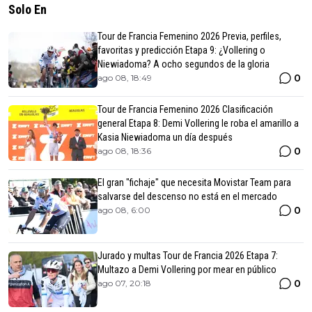
Solo En
Tour de Francia Femenino 2026 Previa, perfiles,
favoritas y predicción Etapa 9: ¿Vollering o
Niewiadoma? A ocho segundos de la gloria
0
ago 08, 18:49
Tour de Francia Femenino 2026 Clasificación
general Etapa 8: Demi Vollering le roba el amarillo a
Kasia Niewiadoma un día después
0
ago 08, 18:36
El gran "fichaje" que necesita Movistar Team para
salvarse del descenso no está en el mercado
0
ago 08, 6:00
Jurado y multas Tour de Francia 2026 Etapa 7:
Multazo a Demi Vollering por mear en público
0
ago 07, 20:18