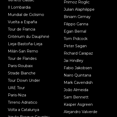
Primoz Roglic
Il Lombardia
Julian Alaphilippe
Mundial de Ciclismo
Biniam Girmay
Vuelta a España
Filippo Ganna
Tour de Francia
Egan Bernal
Critérium du Dauphiné
Tom Pidcock
Lieja-Bastoña-Lieja
Peter Sagan
Milán-San Remo
Richard Carapaz
Tour de Flandes
Jai Hindley
Paris-Roubaix
Fabio Jakobsen
Strade Bianche
Nairo Quintana
Tour Down Under
Mark Cavendish
UAE Tour
João Almeida
Paris-Niza
Sam Bennett
Tirreno Adriatico
Kasper Asgreen
Volta a Catalunya
Alejandro Valverde
Itzulia Basque Country