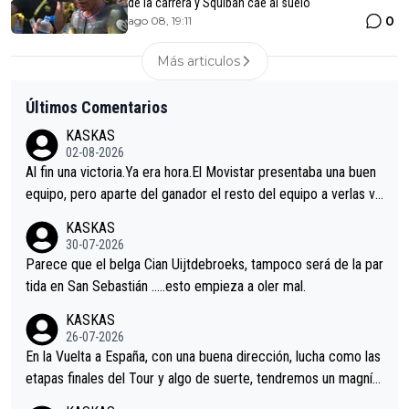
de la carrera y Squiban cae al suelo
0
ago 08, 19:11
Más articulos
Últimos Comentarios
KASKAS
02-08-2026
Al fin una victoria.Ya era hora.El Movistar presentaba una buen
equipo, pero aparte del ganador el resto del equipo a verlas ve
nir.Repito aqui falta algo , y no es precisamente los corredore
KASKAS
s.La única buena noticia es la mejoría de Enric Más en San Seb
30-07-2026
astian.Si en la Vuelta a Burgos sigue la mejoría, podríamos ten
Parece que el belga Cian Uijtdebroeks, tampoco será de la par
er alguna sorpresa en la Vuelta.Ojalá.
tida en San Sebastián …..esto empieza a oler mal.
KASKAS
26-07-2026
En la Vuelta a España, con una buena dirección, lucha como las
etapas finales del Tour y algo de suerte, tendremos un magnífi
co resultado.Acepto apuestas………Suerte