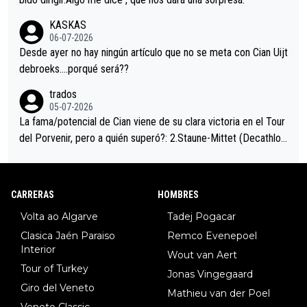
trahistoria que nunca sabremos. Quién mucho abarca poco apri
KASKAS
eta, a ver si por querer poner a Del Toro con calzador en posi
06-07-2026
ción de podio UAE y Pojacar se van complicar el tour.
Desde ayer no hay ningún artículo que no se meta con Cian Uijt
debroeks….porqué será??
trados
05-07-2026
La fama/potencial de Cian viene de su clara victoria en el Tour
del Porvenir, pero a quién superó?: 2.Staune-Mittet (Decathlon,
34º en el pasado Giro), 3.Hessmann (sí, Hessmann...), 4.Ryan (E
DF), 5.Piganzoli (Visma), 6.Fancellu (Ukyo), 7.Wilksch (Tudor),
8.Lenny Martinez (Bahrein), 9. Van Belle (Visma), 10. Vacek (Li
CARRERAS
HOMBRES
dl). A tiempo vista se obtiene mucha información...
Volta ao Algarve
Tadej Pogacar
Clasica Jaén Paraiso
Remco Evenepoel
Interior
Wout van Aert
Tour of Turkey
Jonas Vingegaard
Giro del Veneto
Mathieu van der Poel
Veneto Classic