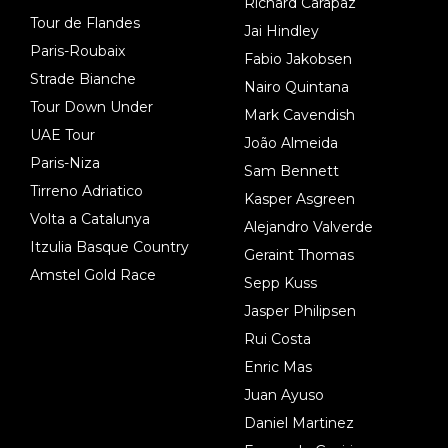
Richard Carapaz
Tour de Flandes
Jai Hindley
Paris-Roubaix
Fabio Jakobsen
Strade Bianche
Nairo Quintana
Tour Down Under
Mark Cavendish
UAE Tour
João Almeida
Paris-Niza
Sam Bennett
Tirreno Adriatico
Kasper Asgreen
Volta a Catalunya
Alejandro Valverde
Itzulia Basque Country
Geraint Thomas
Amstel Gold Race
Sepp Kuss
Jasper Philipsen
Rui Costa
Enric Mas
Juan Ayuso
Daniel Martinez