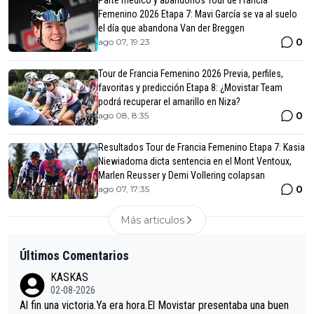
Parte médico y abandonos Tour de Francia
Femenino 2026 Etapa 7: Mavi García se va al suelo
el día que abandona Van der Breggen
0
ago 07, 19:23
Tour de Francia Femenino 2026 Previa, perfiles,
favoritas y predicción Etapa 8: ¿Movistar Team
podrá recuperar el amarillo en Niza?
0
ago 08, 8:35
Resultados Tour de Francia Femenino Etapa 7: Kasia
Niewiadoma dicta sentencia en el Mont Ventoux,
Marlen Reusser y Demi Vollering colapsan
0
ago 07, 17:35
Más articulos
Últimos Comentarios
KASKAS
02-08-2026
Al fin una victoria.Ya era hora.El Movistar presentaba una buen