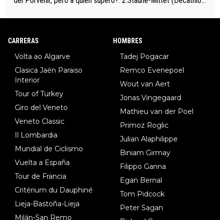
del Porvenir, pero a quién superó?: 2.Staune-Mittet (Decathlon,
34º en el pasado Giro), 3.Hessmann (sí, Hessmann...), 4.Ryan (E
DF), 5.Piganzoli (Visma), 6.Fancellu (Ukyo), 7.Wilksch (Tudor),
8.Lenny Martinez (Bahrein), 9. Van Belle (Visma), 10. Vacek (Li
CARRERAS
HOMBRES
dl). A tiempo vista se obtiene mucha información...
Volta ao Algarve
Tadej Pogacar
Clasica Jaén Paraiso
Remco Evenepoel
Interior
Wout van Aert
Tour of Turkey
Jonas Vingegaard
Giro del Veneto
Mathieu van der Poel
Veneto Classic
Primoz Roglic
Il Lombardia
Julian Alaphilippe
Mundial de Ciclismo
Biniam Girmay
Vuelta a España
Filippo Ganna
Tour de Francia
Egan Bernal
Critérium du Dauphiné
Tom Pidcock
Lieja-Bastoña-Lieja
Peter Sagan
Milán-San Remo