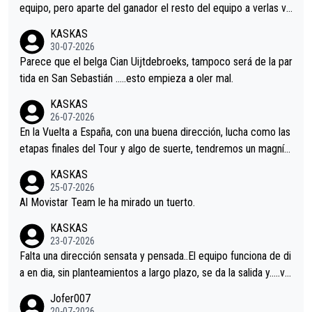
equipo, pero aparte del ganador el resto del equipo a verlas ve
nir.Repito aqui falta algo , y no es precisamente los corredore
KASKAS
s.La única buena noticia es la mejoría de Enric Más en San Seb
30-07-2026
astian.Si en la Vuelta a Burgos sigue la mejoría, podríamos ten
Parece que el belga Cian Uijtdebroeks, tampoco será de la par
er alguna sorpresa en la Vuelta.Ojalá.
tida en San Sebastián …..esto empieza a oler mal.
KASKAS
26-07-2026
En la Vuelta a España, con una buena dirección, lucha como las
etapas finales del Tour y algo de suerte, tendremos un magnífi
co resultado.Acepto apuestas………Suerte
KASKAS
25-07-2026
Al Movistar Team le ha mirado un tuerto.
KASKAS
23-07-2026
Falta una dirección sensata y pensada..El equipo funciona de di
a en dia, sin planteamientos a largo plazo, se da la salida y…..ve
remos qué pasa.Hecho de menos esos directores , Langarica,
Jofer007
Minguez, Velez etc etc.Me da pena vivir estos momentos tan
20-07-2026