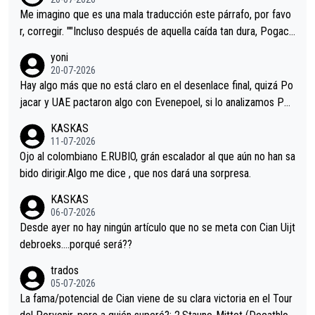
tristes sin victorias.
Me imagino que es una mala traducción este párrafo, por favo
r, corregir. ""Incluso después de aquella caída tan dura, Pogaca
r volvió a atacarle en un descenso durante el Giro y Vingegaard
yoni
permaneció pegado a su rueda. Parecía increíble la forma en l
20-07-2026
a que era capaz de controlar el miedo", recordó."
Hay algo más que no está claro en el desenlace final, quizá Po
jacar y UAE pactaron algo con Evenepoel, si lo analizamos Poj
acar no sprintó a tope y de hecho los últimos metros entra cas
KASKAS
i sin pedalear, luego está el saludo con Evenepoel dándose la
11-07-2026
mano de una manera muy fraternal, más allá de los típicos toqu
Ojo al colombiano E.RUBIO, grán escalador al que aún no han sa
es en el hombro con que saludaba a Vingegard. Ahí hubo una in
bido dirigir.Algo me dice , que nos dará una sorpresa.
trahistoria que nunca sabremos. Quién mucho abarca poco apri
KASKAS
eta, a ver si por querer poner a Del Toro con calzador en posi
06-07-2026
ción de podio UAE y Pojacar se van complicar el tour.
Desde ayer no hay ningún artículo que no se meta con Cian Uijt
debroeks….porqué será??
trados
05-07-2026
La fama/potencial de Cian viene de su clara victoria en el Tour