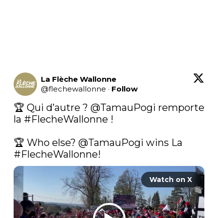
La Flèche Wallonne
@
flechewallonne
·
Follow
🏆 Qui d’autre ? 
@TamauPogi
 remporte 
la 
#FlecheWallonne
 !

🏆 Who else? 
@TamauPogi
 wins La 
#FlecheWallonne
! 
Watch on X