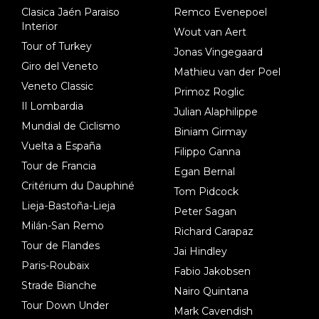
Clasica Jaén Paraiso
Remco Evenepoel
Interior
Wout van Aert
Tour of Turkey
Jonas Vingegaard
Giro del Veneto
Mathieu van der Poel
Veneto Classic
Primoz Roglic
Il Lombardia
Julian Alaphilippe
Mundial de Ciclismo
Biniam Girmay
Vuelta a España
Filippo Ganna
Tour de Francia
Egan Bernal
Critérium du Dauphiné
Tom Pidcock
Lieja-Bastoña-Lieja
Peter Sagan
Milán-San Remo
Richard Carapaz
Tour de Flandes
Jai Hindley
Paris-Roubaix
Fabio Jakobsen
Strade Bianche
Nairo Quintana
Tour Down Under
Mark Cavendish