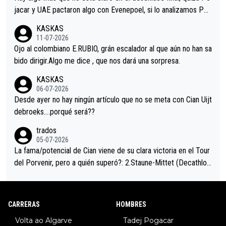
jacar y UAE pactaron algo con Evenepoel, si lo analizamos Poj
acar no sprintó a tope y de hecho los últimos metros entra cas
KASKAS
i sin pedalear, luego está el saludo con Evenepoel dándose la
11-07-2026
mano de una manera muy fraternal, más allá de los típicos toqu
Ojo al colombiano E.RUBIO, grán escalador al que aún no han sa
es en el hombro con que saludaba a Vingegard. Ahí hubo una in
bido dirigir.Algo me dice , que nos dará una sorpresa.
trahistoria que nunca sabremos. Quién mucho abarca poco apri
KASKAS
eta, a ver si por querer poner a Del Toro con calzador en posi
06-07-2026
ción de podio UAE y Pojacar se van complicar el tour.
Desde ayer no hay ningún artículo que no se meta con Cian Uijt
debroeks….porqué será??
trados
05-07-2026
La fama/potencial de Cian viene de su clara victoria en el Tour
del Porvenir, pero a quién superó?: 2.Staune-Mittet (Decathlon,
34º en el pasado Giro), 3.Hessmann (sí, Hessmann...), 4.Ryan (E
DF), 5.Piganzoli (Visma), 6.Fancellu (Ukyo), 7.Wilksch (Tudor),
8.Lenny Martinez (Bahrein), 9. Van Belle (Visma), 10. Vacek (Li
CARRERAS
HOMBRES
dl). A tiempo vista se obtiene mucha información...
Volta ao Algarve
Tadej Pogacar