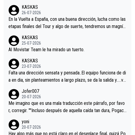
KASKAS
26-07-2026
En la Vuelta a España, con una buena dirección, lucha como las
etapas finales del Tour y algo de suerte, tendremos un magnífi
co resultado.Acepto apuestas………Suerte
KASKAS
25-07-2026
Al Movistar Team le ha mirado un tuerto.
KASKAS
23-07-2026
Falta una dirección sensata y pensada..El equipo funciona de di
a en dia, sin planteamientos a largo plazo, se da la salida y…..ve
remos qué pasa.Hecho de menos esos directores , Langarica,
Jofer007
Minguez, Velez etc etc.Me da pena vivir estos momentos tan
20-07-2026
tristes sin victorias.
Me imagino que es una mala traducción este párrafo, por favo
r, corregir. ""Incluso después de aquella caída tan dura, Pogaca
r volvió a atacarle en un descenso durante el Giro y Vingegaard
yoni
permaneció pegado a su rueda. Parecía increíble la forma en l
20-07-2026
a que era capaz de controlar el miedo", recordó."
Hay algo más que no está claro en el desenlace final, quizá Po