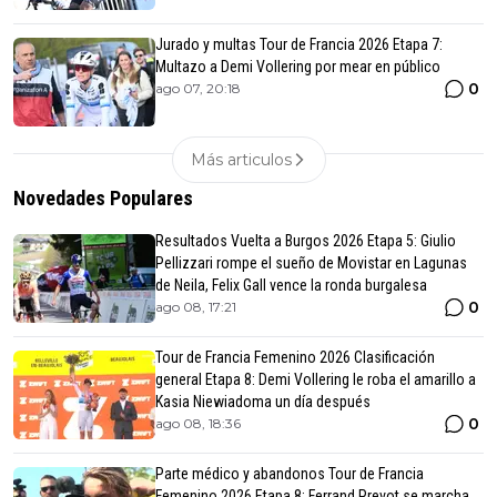
Jurado y multas Tour de Francia 2026 Etapa 7:
Multazo a Demi Vollering por mear en público
0
ago 07, 20:18
Más articulos
Novedades Populares
Resultados Vuelta a Burgos 2026 Etapa 5: Giulio
Pellizzari rompe el sueño de Movistar en Lagunas
de Neila, Felix Gall vence la ronda burgalesa
0
ago 08, 17:21
Tour de Francia Femenino 2026 Clasificación
general Etapa 8: Demi Vollering le roba el amarillo a
Kasia Niewiadoma un día después
0
ago 08, 18:36
Parte médico y abandonos Tour de Francia
Femenino 2026 Etapa 8: Ferrand Prevot se marcha