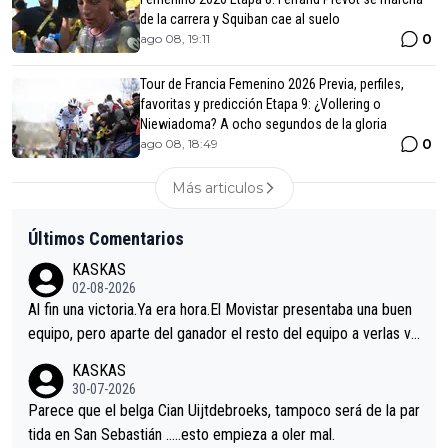
de la carrera y Squiban cae al suelo
0
ago 08, 19:11
Tour de Francia Femenino 2026 Previa, perfiles,
favoritas y predicción Etapa 9: ¿Vollering o
Niewiadoma? A ocho segundos de la gloria
0
ago 08, 18:49
Más articulos
Últimos Comentarios
KASKAS
02-08-2026
Al fin una victoria.Ya era hora.El Movistar presentaba una buen
equipo, pero aparte del ganador el resto del equipo a verlas ve
nir.Repito aqui falta algo , y no es precisamente los corredore
KASKAS
s.La única buena noticia es la mejoría de Enric Más en San Seb
30-07-2026
astian.Si en la Vuelta a Burgos sigue la mejoría, podríamos ten
Parece que el belga Cian Uijtdebroeks, tampoco será de la par
er alguna sorpresa en la Vuelta.Ojalá.
tida en San Sebastián …..esto empieza a oler mal.