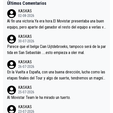
Últimos Comentarios
KASKAS
02-08-2026
Al fin una victoria.Ya era hora.El Movistar presentaba una buen
equipo, pero aparte del ganador el resto del equipo a verlas ve
nir.Repito aqui falta algo , y no es precisamente los corredore
KASKAS
s.La única buena noticia es la mejoría de Enric Más en San Seb
30-07-2026
astian.Si en la Vuelta a Burgos sigue la mejoría, podríamos ten
Parece que el belga Cian Uijtdebroeks, tampoco será de la par
er alguna sorpresa en la Vuelta.Ojalá.
tida en San Sebastián …..esto empieza a oler mal.
KASKAS
26-07-2026
En la Vuelta a España, con una buena dirección, lucha como las
etapas finales del Tour y algo de suerte, tendremos un magnífi
co resultado.Acepto apuestas………Suerte
KASKAS
25-07-2026
Al Movistar Team le ha mirado un tuerto.
KASKAS
23-07-2026