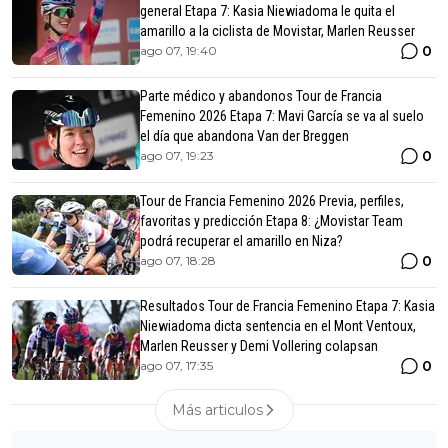
general Etapa 7: Kasia Niewiadoma le quita el
amarillo a la ciclista de Movistar, Marlen Reusser
0
ago 07, 19:40
Parte médico y abandonos Tour de Francia
Femenino 2026 Etapa 7: Mavi García se va al suelo
el día que abandona Van der Breggen
0
ago 07, 19:23
Tour de Francia Femenino 2026 Previa, perfiles,
favoritas y predicción Etapa 8: ¿Movistar Team
podrá recuperar el amarillo en Niza?
0
ago 07, 18:28
Resultados Tour de Francia Femenino Etapa 7: Kasia
Niewiadoma dicta sentencia en el Mont Ventoux,
Marlen Reusser y Demi Vollering colapsan
0
ago 07, 17:35
Más articulos