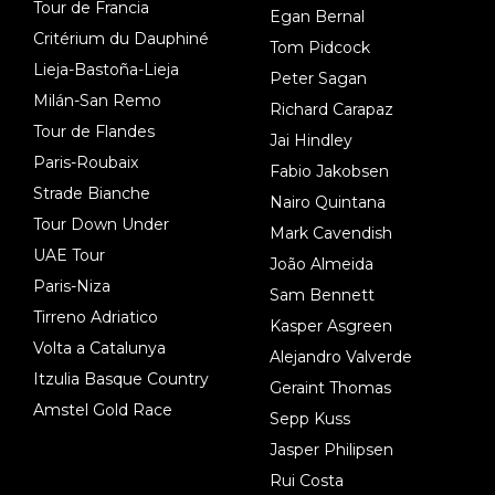
Tour de Francia
Egan Bernal
Critérium du Dauphiné
Tom Pidcock
Lieja-Bastoña-Lieja
Peter Sagan
Milán-San Remo
Richard Carapaz
Tour de Flandes
Jai Hindley
Paris-Roubaix
Fabio Jakobsen
Strade Bianche
Nairo Quintana
Tour Down Under
Mark Cavendish
UAE Tour
João Almeida
Paris-Niza
Sam Bennett
Tirreno Adriatico
Kasper Asgreen
Volta a Catalunya
Alejandro Valverde
Itzulia Basque Country
Geraint Thomas
Amstel Gold Race
Sepp Kuss
Jasper Philipsen
Rui Costa