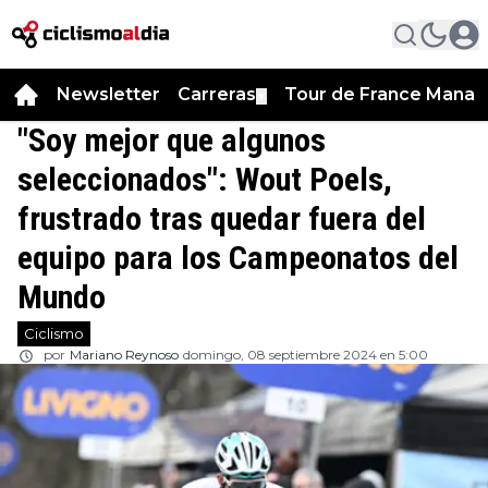
Newsletter
Carreras
Tour de France Manag
▼
"Soy mejor que algunos
seleccionados": Wout Poels,
frustrado tras quedar fuera del
equipo para los Campeonatos del
Mundo
Ciclismo
por
Mariano Reynoso
domingo, 08 septiembre 2024 en 5:00