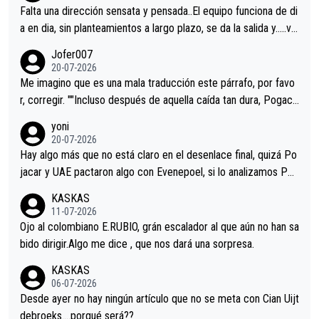
Falta una dirección sensata y pensada..El equipo funciona de di
a en dia, sin planteamientos a largo plazo, se da la salida y…..ve
remos qué pasa.Hecho de menos esos directores , Langarica,
Jofer007
Minguez, Velez etc etc.Me da pena vivir estos momentos tan
20-07-2026
tristes sin victorias.
Me imagino que es una mala traducción este párrafo, por favo
r, corregir. ""Incluso después de aquella caída tan dura, Pogaca
r volvió a atacarle en un descenso durante el Giro y Vingegaard
yoni
permaneció pegado a su rueda. Parecía increíble la forma en l
20-07-2026
a que era capaz de controlar el miedo", recordó."
Hay algo más que no está claro en el desenlace final, quizá Po
jacar y UAE pactaron algo con Evenepoel, si lo analizamos Poj
acar no sprintó a tope y de hecho los últimos metros entra cas
KASKAS
i sin pedalear, luego está el saludo con Evenepoel dándose la
11-07-2026
mano de una manera muy fraternal, más allá de los típicos toqu
Ojo al colombiano E.RUBIO, grán escalador al que aún no han sa
es en el hombro con que saludaba a Vingegard. Ahí hubo una in
bido dirigir.Algo me dice , que nos dará una sorpresa.
trahistoria que nunca sabremos. Quién mucho abarca poco apri
KASKAS
eta, a ver si por querer poner a Del Toro con calzador en posi
06-07-2026
ción de podio UAE y Pojacar se van complicar el tour.
Desde ayer no hay ningún artículo que no se meta con Cian Uijt
debroeks….porqué será??