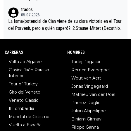
trados
05-07-2026
La fama/potencial de Cian viene de su clara victoria en el Tour
del Porvenir, pero a quién superó?: 2.Staune-Mittet (Decathlon,
34º en el pasado Giro), 3.Hessmann (sí, Hessmann...), 4.Ryan (E
DF), 5.Piganzoli (Visma), 6.Fancellu (Ukyo), 7.Wilksch (Tudor),
8.Lenny Martinez (Bahrein), 9. Van Belle (Visma), 10. Vacek (Li
CARRERAS
HOMBRES
dl). A tiempo vista se obtiene mucha información...
Volta ao Algarve
Tadej Pogacar
Clasica Jaén Paraiso
Remco Evenepoel
Interior
Wout van Aert
Tour of Turkey
Jonas Vingegaard
Giro del Veneto
Mathieu van der Poel
Veneto Classic
Primoz Roglic
Il Lombardia
Julian Alaphilippe
Mundial de Ciclismo
Biniam Girmay
Vuelta a España
Filippo Ganna