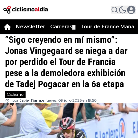
Newsletter
Carreras
Tour de France Manag
▼
“Sigo creyendo en mí mismo”:
Jonas Vingegaard se niega a dar
por perdido el Tour de Francia
pese a la demoledora exhibición
de Tadej Pogacar en la 6a etapa
Ciclismo
por
Javier Rampe
jueves, 09 julio 2026 en 19:50