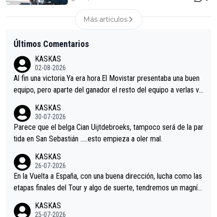
Más articulos
Últimos Comentarios
KASKAS
02-08-2026
Al fin una victoria.Ya era hora.El Movistar presentaba una buen
equipo, pero aparte del ganador el resto del equipo a verlas ve
nir.Repito aqui falta algo , y no es precisamente los corredore
KASKAS
s.La única buena noticia es la mejoría de Enric Más en San Seb
30-07-2026
astian.Si en la Vuelta a Burgos sigue la mejoría, podríamos ten
Parece que el belga Cian Uijtdebroeks, tampoco será de la par
er alguna sorpresa en la Vuelta.Ojalá.
tida en San Sebastián …..esto empieza a oler mal.
KASKAS
26-07-2026
En la Vuelta a España, con una buena dirección, lucha como las
etapas finales del Tour y algo de suerte, tendremos un magnífi
co resultado.Acepto apuestas………Suerte
KASKAS
25-07-2026