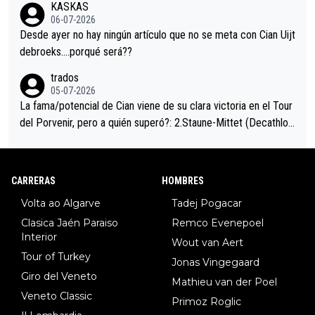
KASKAS
eta, a ver si por querer poner a Del Toro con calzador en posi
06-07-2026
ción de podio UAE y Pojacar se van complicar el tour.
Desde ayer no hay ningún artículo que no se meta con Cian Uijt
debroeks….porqué será??
trados
05-07-2026
La fama/potencial de Cian viene de su clara victoria en el Tour
del Porvenir, pero a quién superó?: 2.Staune-Mittet (Decathlon,
34º en el pasado Giro), 3.Hessmann (sí, Hessmann...), 4.Ryan (E
DF), 5.Piganzoli (Visma), 6.Fancellu (Ukyo), 7.Wilksch (Tudor),
8.Lenny Martinez (Bahrein), 9. Van Belle (Visma), 10. Vacek (Li
CARRERAS
HOMBRES
dl). A tiempo vista se obtiene mucha información...
Volta ao Algarve
Tadej Pogacar
Clasica Jaén Paraiso
Remco Evenepoel
Interior
Wout van Aert
Tour of Turkey
Jonas Vingegaard
Giro del Veneto
Mathieu van der Poel
Veneto Classic
Primoz Roglic