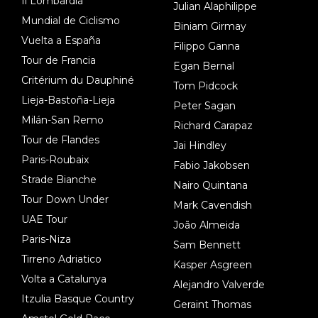
Il Lombardia
Julian Alaphilippe
Mundial de Ciclismo
Biniam Girmay
Vuelta a España
Filippo Ganna
Tour de Francia
Egan Bernal
Critérium du Dauphiné
Tom Pidcock
Lieja-Bastoña-Lieja
Peter Sagan
Milán-San Remo
Richard Carapaz
Tour de Flandes
Jai Hindley
Paris-Roubaix
Fabio Jakobsen
Strade Bianche
Nairo Quintana
Tour Down Under
Mark Cavendish
UAE Tour
João Almeida
Paris-Niza
Sam Bennett
Tirreno Adriatico
Kasper Asgreen
Volta a Catalunya
Alejandro Valverde
Itzulia Basque Country
Geraint Thomas