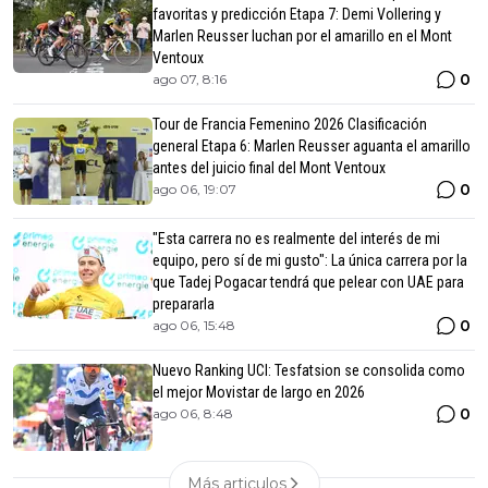
favoritas y predicción Etapa 7: Demi Vollering y
Marlen Reusser luchan por el amarillo en el Mont
Ventoux
0
ago 07, 8:16
Tour de Francia Femenino 2026 Clasificación
general Etapa 6: Marlen Reusser aguanta el amarillo
antes del juicio final del Mont Ventoux
0
ago 06, 19:07
"Esta carrera no es realmente del interés de mi
equipo, pero sí de mi gusto": La única carrera por la
que Tadej Pogacar tendrá que pelear con UAE para
prepararla
0
ago 06, 15:48
Nuevo Ranking UCI: Tesfatsion se consolida como
el mejor Movistar de largo en 2026
0
ago 06, 8:48
Más articulos