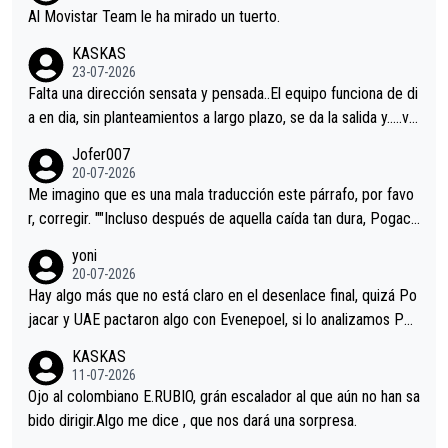
Al Movistar Team le ha mirado un tuerto.
KASKAS
23-07-2026
Falta una dirección sensata y pensada..El equipo funciona de di
a en dia, sin planteamientos a largo plazo, se da la salida y…..ve
remos qué pasa.Hecho de menos esos directores , Langarica,
Jofer007
Minguez, Velez etc etc.Me da pena vivir estos momentos tan
20-07-2026
tristes sin victorias.
Me imagino que es una mala traducción este párrafo, por favo
r, corregir. ""Incluso después de aquella caída tan dura, Pogaca
r volvió a atacarle en un descenso durante el Giro y Vingegaard
yoni
permaneció pegado a su rueda. Parecía increíble la forma en l
20-07-2026
a que era capaz de controlar el miedo", recordó."
Hay algo más que no está claro en el desenlace final, quizá Po
jacar y UAE pactaron algo con Evenepoel, si lo analizamos Poj
acar no sprintó a tope y de hecho los últimos metros entra cas
KASKAS
i sin pedalear, luego está el saludo con Evenepoel dándose la
11-07-2026
mano de una manera muy fraternal, más allá de los típicos toqu
Ojo al colombiano E.RUBIO, grán escalador al que aún no han sa
es en el hombro con que saludaba a Vingegard. Ahí hubo una in
bido dirigir.Algo me dice , que nos dará una sorpresa.
trahistoria que nunca sabremos. Quién mucho abarca poco apri