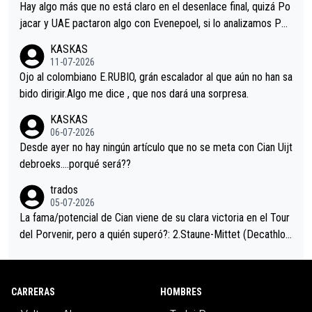
a que era capaz de controlar el miedo", recordó."
Hay algo más que no está claro en el desenlace final, quizá Po
jacar y UAE pactaron algo con Evenepoel, si lo analizamos Poj
acar no sprintó a tope y de hecho los últimos metros entra cas
KASKAS
i sin pedalear, luego está el saludo con Evenepoel dándose la
11-07-2026
mano de una manera muy fraternal, más allá de los típicos toqu
Ojo al colombiano E.RUBIO, grán escalador al que aún no han sa
es en el hombro con que saludaba a Vingegard. Ahí hubo una in
bido dirigir.Algo me dice , que nos dará una sorpresa.
trahistoria que nunca sabremos. Quién mucho abarca poco apri
KASKAS
eta, a ver si por querer poner a Del Toro con calzador en posi
06-07-2026
ción de podio UAE y Pojacar se van complicar el tour.
Desde ayer no hay ningún artículo que no se meta con Cian Uijt
debroeks….porqué será??
trados
05-07-2026
La fama/potencial de Cian viene de su clara victoria en el Tour
del Porvenir, pero a quién superó?: 2.Staune-Mittet (Decathlon,
34º en el pasado Giro), 3.Hessmann (sí, Hessmann...), 4.Ryan (E
DF), 5.Piganzoli (Visma), 6.Fancellu (Ukyo), 7.Wilksch (Tudor),
8.Lenny Martinez (Bahrein), 9. Van Belle (Visma), 10. Vacek (Li
CARRERAS
HOMBRES
dl). A tiempo vista se obtiene mucha información...