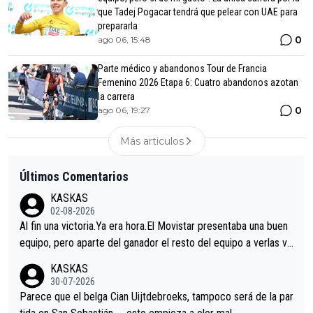
que Tadej Pogacar tendrá que pelear con UAE para
prepararla
0
ago 06, 15:48
Parte médico y abandonos Tour de Francia
Femenino 2026 Etapa 6: Cuatro abandonos azotan
la carrera
0
ago 06, 19:27
Más articulos
Últimos Comentarios
KASKAS
02-08-2026
Al fin una victoria.Ya era hora.El Movistar presentaba una buen
equipo, pero aparte del ganador el resto del equipo a verlas ve
nir.Repito aqui falta algo , y no es precisamente los corredore
KASKAS
s.La única buena noticia es la mejoría de Enric Más en San Seb
30-07-2026
astian.Si en la Vuelta a Burgos sigue la mejoría, podríamos ten
Parece que el belga Cian Uijtdebroeks, tampoco será de la par
er alguna sorpresa en la Vuelta.Ojalá.