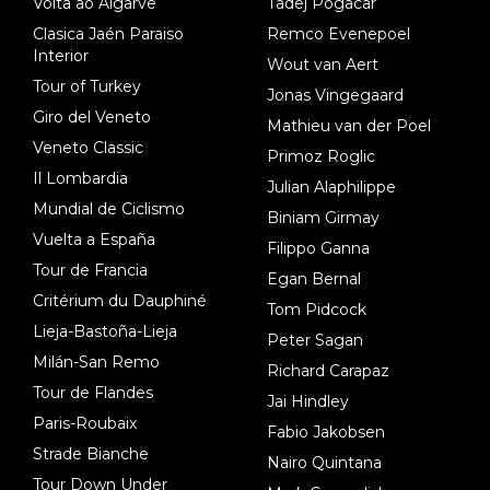
Volta ao Algarve
Tadej Pogacar
Clasica Jaén Paraiso
Remco Evenepoel
Interior
Wout van Aert
Tour of Turkey
Jonas Vingegaard
Giro del Veneto
Mathieu van der Poel
Veneto Classic
Primoz Roglic
Il Lombardia
Julian Alaphilippe
Mundial de Ciclismo
Biniam Girmay
Vuelta a España
Filippo Ganna
Tour de Francia
Egan Bernal
Critérium du Dauphiné
Tom Pidcock
Lieja-Bastoña-Lieja
Peter Sagan
Milán-San Remo
Richard Carapaz
Tour de Flandes
Jai Hindley
Paris-Roubaix
Fabio Jakobsen
Strade Bianche
Nairo Quintana
Tour Down Under