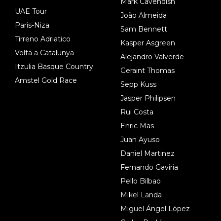
Mark Cavendish
UAE Tour
João Almeida
Paris-Niza
Sam Bennett
Tirreno Adriatico
Kasper Asgreen
Volta a Catalunya
Alejandro Valverde
Itzulia Basque Country
Geraint Thomas
Amstel Gold Race
Sepp Kuss
Jasper Philipsen
Rui Costa
Enric Mas
Juan Ayuso
Daniel Martinez
Fernando Gaviria
Pello Bilbao
Mikel Landa
Miguel Ángel López