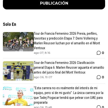
PUBLICACIÓN
Solo En
Tour de Francia Femenino 2026 Previa, perfiles,
favoritas y predicción Etapa 7: Demi Vollering y
Marlen Reusser luchan por el amarillo en el Mont
Ventoux
0
ago 07, 8:16
Tour de Francia Femenino 2026 Clasificación
general Etapa 6: Marlen Reusser aguanta el amarillo
antes del juicio final del Mont Ventoux
0
ago 06, 19:07
"Esta carrera no es realmente del interés de mi
equipo, pero sí de mi gusto": La única carrera por la
que Tadej Pogacar tendrá que pelear con UAE para
prepararla
0
ago 06, 15:48