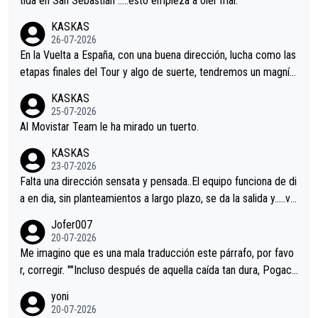
tida en San Sebastián …..esto empieza a oler mal.
KASKAS
26-07-2026
En la Vuelta a España, con una buena dirección, lucha como las
etapas finales del Tour y algo de suerte, tendremos un magnífi
co resultado.Acepto apuestas………Suerte
KASKAS
25-07-2026
Al Movistar Team le ha mirado un tuerto.
KASKAS
23-07-2026
Falta una dirección sensata y pensada..El equipo funciona de di
a en dia, sin planteamientos a largo plazo, se da la salida y…..ve
remos qué pasa.Hecho de menos esos directores , Langarica,
Jofer007
Minguez, Velez etc etc.Me da pena vivir estos momentos tan
20-07-2026
tristes sin victorias.
Me imagino que es una mala traducción este párrafo, por favo
r, corregir. ""Incluso después de aquella caída tan dura, Pogaca
r volvió a atacarle en un descenso durante el Giro y Vingegaard
yoni
permaneció pegado a su rueda. Parecía increíble la forma en l
20-07-2026