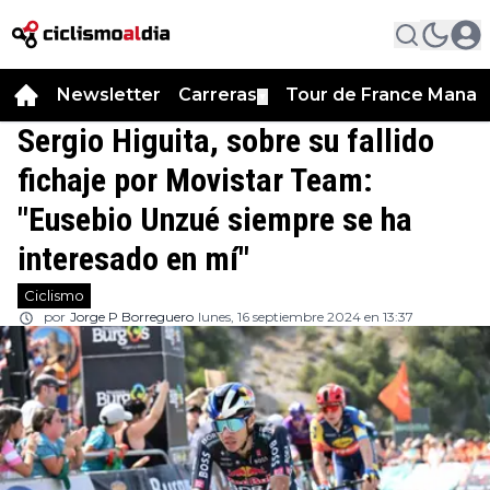
Newsletter
Carreras
Tour de France Manag
▼
Sergio Higuita, sobre su fallido
fichaje por Movistar Team:
"Eusebio Unzué siempre se ha
interesado en mí"
Ciclismo
por
Jorge P Borreguero
lunes, 16 septiembre 2024 en 13:37