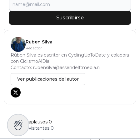
Suscribirse
Ruben Silva
Redactor
Rúben Silva es escritor en CyclingUpToDate y colabora
con CiclismoAlDia.
Contacto:
rubensilva@assendelftmedia.nl
Ver publicaciones del autor
aplausos
0
visitantes
0