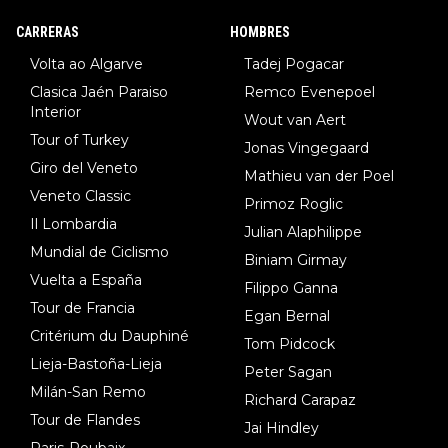
8.Lenny Martinez (Bahrein), 9. Van Belle (Visma), 10. Vacek (Li
CARRERAS
HOMBRES
dl). A tiempo vista se obtiene mucha información...
Volta ao Algarve
Tadej Pogacar
Clasica Jaén Paraiso
Remco Evenepoel
Interior
Wout van Aert
Tour of Turkey
Jonas Vingegaard
Giro del Veneto
Mathieu van der Poel
Veneto Classic
Primoz Roglic
Il Lombardia
Julian Alaphilippe
Mundial de Ciclismo
Biniam Girmay
Vuelta a España
Filippo Ganna
Tour de Francia
Egan Bernal
Critérium du Dauphiné
Tom Pidcock
Lieja-Bastoña-Lieja
Peter Sagan
Milán-San Remo
Richard Carapaz
Tour de Flandes
Jai Hindley
Paris-Roubaix