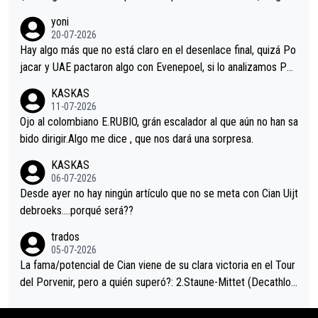
r volvió a atacarle en un descenso durante el Giro y Vingegaard
yoni
permaneció pegado a su rueda. Parecía increíble la forma en l
20-07-2026
a que era capaz de controlar el miedo", recordó."
Hay algo más que no está claro en el desenlace final, quizá Po
jacar y UAE pactaron algo con Evenepoel, si lo analizamos Poj
acar no sprintó a tope y de hecho los últimos metros entra cas
KASKAS
i sin pedalear, luego está el saludo con Evenepoel dándose la
11-07-2026
mano de una manera muy fraternal, más allá de los típicos toqu
Ojo al colombiano E.RUBIO, grán escalador al que aún no han sa
es en el hombro con que saludaba a Vingegard. Ahí hubo una in
bido dirigir.Algo me dice , que nos dará una sorpresa.
trahistoria que nunca sabremos. Quién mucho abarca poco apri
KASKAS
eta, a ver si por querer poner a Del Toro con calzador en posi
06-07-2026
ción de podio UAE y Pojacar se van complicar el tour.
Desde ayer no hay ningún artículo que no se meta con Cian Uijt
debroeks….porqué será??
trados
05-07-2026
La fama/potencial de Cian viene de su clara victoria en el Tour
del Porvenir, pero a quién superó?: 2.Staune-Mittet (Decathlon,
34º en el pasado Giro), 3.Hessmann (sí, Hessmann...), 4.Ryan (E
DF), 5.Piganzoli (Visma), 6.Fancellu (Ukyo), 7.Wilksch (Tudor),