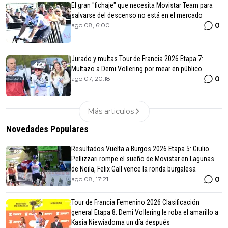
El gran "fichaje" que necesita Movistar Team para
salvarse del descenso no está en el mercado
0
ago 08, 6:00
Jurado y multas Tour de Francia 2026 Etapa 7:
Multazo a Demi Vollering por mear en público
0
ago 07, 20:18
Más articulos
Novedades Populares
Resultados Vuelta a Burgos 2026 Etapa 5: Giulio
Pellizzari rompe el sueño de Movistar en Lagunas
de Neila, Felix Gall vence la ronda burgalesa
0
ago 08, 17:21
Tour de Francia Femenino 2026 Clasificación
general Etapa 8: Demi Vollering le roba el amarillo a
Kasia Niewiadoma un día después