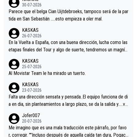
s.La única buena noticia es la mejoría de Enric Más en San Seb
30-07-2026
astian.Si en la Vuelta a Burgos sigue la mejoría, podríamos ten
Parece que el belga Cian Uijtdebroeks, tampoco será de la par
er alguna sorpresa en la Vuelta.Ojalá.
tida en San Sebastián …..esto empieza a oler mal.
KASKAS
26-07-2026
En la Vuelta a España, con una buena dirección, lucha como las
etapas finales del Tour y algo de suerte, tendremos un magnífi
co resultado.Acepto apuestas………Suerte
KASKAS
25-07-2026
Al Movistar Team le ha mirado un tuerto.
KASKAS
23-07-2026
Falta una dirección sensata y pensada..El equipo funciona de di
a en dia, sin planteamientos a largo plazo, se da la salida y…..ve
remos qué pasa.Hecho de menos esos directores , Langarica,
Jofer007
Minguez, Velez etc etc.Me da pena vivir estos momentos tan
20-07-2026
tristes sin victorias.
Me imagino que es una mala traducción este párrafo, por favo
r, corregir. ""Incluso después de aquella caída tan dura, Pogaca