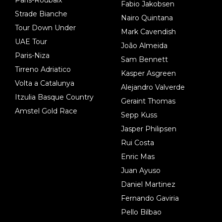
Fabio Jakobsen
Strade Bianche
Nairo Quintana
Tour Down Under
Mark Cavendish
UAE Tour
João Almeida
Paris-Niza
Sam Bennett
Tirreno Adriatico
Kasper Asgreen
Volta a Catalunya
Alejandro Valverde
Itzulia Basque Country
Geraint Thomas
Amstel Gold Race
Sepp Kuss
Jasper Philipsen
Rui Costa
Enric Mas
Juan Ayuso
Daniel Martinez
Fernando Gaviria
Pello Bilbao