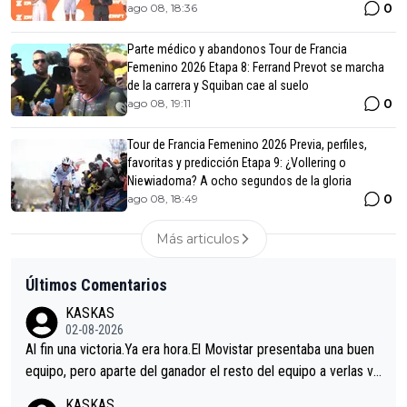
0
ago 08, 18:36
Parte médico y abandonos Tour de Francia
Femenino 2026 Etapa 8: Ferrand Prevot se marcha
de la carrera y Squiban cae al suelo
0
ago 08, 19:11
Tour de Francia Femenino 2026 Previa, perfiles,
favoritas y predicción Etapa 9: ¿Vollering o
Niewiadoma? A ocho segundos de la gloria
0
ago 08, 18:49
Más articulos
Últimos Comentarios
KASKAS
02-08-2026
Al fin una victoria.Ya era hora.El Movistar presentaba una buen
equipo, pero aparte del ganador el resto del equipo a verlas ve
nir.Repito aqui falta algo , y no es precisamente los corredore
KASKAS