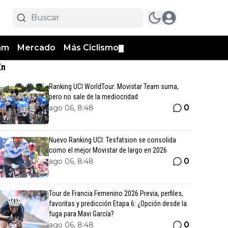
am
Mercado
Más Ciclismo
▼
En
Ranking UCI WorldTour: Movistar Team suma,
pero no sale de la mediocridad
0
ago 06, 8:48
Nuevo Ranking UCI: Tesfatsion se consolida
como el mejor Movistar de largo en 2026
0
ago 06, 8:48
Tour de Francia Femenino 2026 Previa, perfiles,
favoritas y predicción Etapa 6: ¿Opción desde la
fuga para Mavi García?
0
ago 06, 8:48