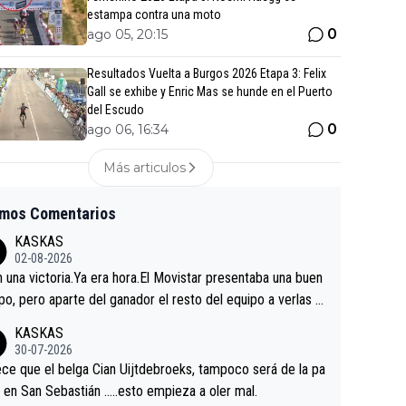
estampa contra una moto
0
ago 05, 20:15
Resultados Vuelta a Burgos 2026 Etapa 3: Felix
Gall se exhibe y Enric Mas se hunde en el Puerto
del Escudo
0
ago 06, 16:34
Más articulos
imos Comentarios
KASKAS
02-08-2026
in una victoria.Ya era hora.El Movistar presentaba una buen
po, pero aparte del ganador el resto del equipo a verlas v
.Repito aqui falta algo , y no es precisamente los corredor
KASKAS
a única buena noticia es la mejoría de Enric Más en San S
30-07-2026
tian.Si en la Vuelta a Burgos sigue la mejoría, podríamos t
ce que el belga Cian Uijtdebroeks, tampoco será de la pa
 alguna sorpresa en la Vuelta.Ojalá.
a en San Sebastián …..esto empieza a oler mal.