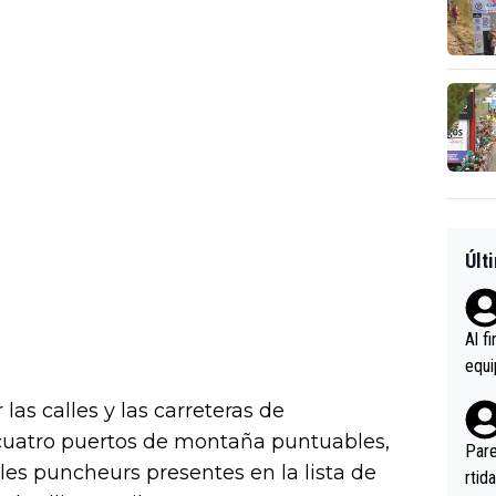
Últ
Al f
equi
enir
las calles y las carreteras de
es.L
cuatro puertos de montaña puntuables,
ebas
Pare
les puncheurs presentes en la lista de
ener
rtid