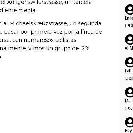
l Adligenswilerstrasse, un tercera
ndiente media.
En l
n al Michaelskreuzstrasse, un segunda
s et
e pasar por primera vez por la línea de
ífic
arse, con numerosos ciclistas
inalmente, vimos un grupo de ¡29!
Al M
.
Falt
ia e
erem
a, M
an tr
Me i
r, c
ar v
rd p
en l
Hay 