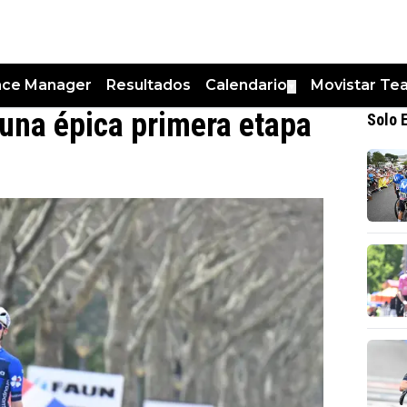
nce Manager
Resultados
Calendario
Movistar Te
▼
 una épica primera etapa
Solo 