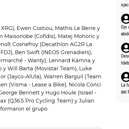
ojac
ojac
casi
la m
Ojo 
XRG), Ewen Costiou, Mathis Le Berre y
oque
m Maisonobe (Cofidis), Matej Mohoric y
na i
Benoît Cosnefroy (Decathlon AG2R La
o ap
FDJ), Ben Swift (INEOS Grenadiers),
n po
Desde
ermarché - Wanty), Lennard Kämna y
tdeb
o y Will Barta (Movistar Team), Luke
or (Jayco-AlUla), Warren Barguil (Team
en (Visma - Lease a Bike), Nicola Conci
La f
del 
eorge Bennett y Hugo Houle (Israel -
n, 3
Bax (Q36.5 Pro Cycling Team) y Julian
n (E
formaron el grupo.
or),
k (L