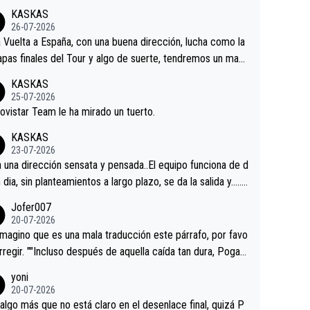
KASKAS
26-07-2026
a Vuelta a España, con una buena dirección, lucha como la
apas finales del Tour y algo de suerte, tendremos un magn
o resultado.Acepto apuestas………Suerte
KASKAS
25-07-2026
ovistar Team le ha mirado un tuerto.
KASKAS
23-07-2026
a una dirección sensata y pensada..El equipo funciona de d
n dia, sin planteamientos a largo plazo, se da la salida y…..v
os qué pasa.Hecho de menos esos directores , Langaric
Jofer007
inguez, Velez etc etc.Me da pena vivir estos momentos t
20-07-2026
istes sin victorias.
magino que es una mala traducción este párrafo, por favo
orregir. ""Incluso después de aquella caída tan dura, Pogac
olvió a atacarle en un descenso durante el Giro y Vingegaa
yoni
ermaneció pegado a su rueda. Parecía increíble la forma
20-07-2026
a que era capaz de controlar el miedo", recordó."
algo más que no está claro en el desenlace final, quizá P