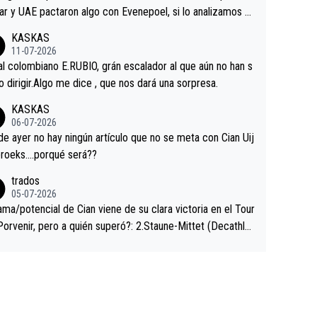
ar y UAE pactaron algo con Evenepoel, si lo analizamos P
ar no sprintó a tope y de hecho los últimos metros entra
KASKAS
 sin pedalear, luego está el saludo con Evenepoel dándose
11-07-2026
ano de una manera muy fraternal, más allá de los típicos t
al colombiano E.RUBIO, grán escalador al que aún no han s
s en el hombro con que saludaba a Vingegard. Ahí hubo u
abido dirigir.Algo me dice , que nos dará una sorpresa.
ntrahistoria que nunca sabremos. Quién mucho abarca poc
KASKAS
rieta, a ver si por querer poner a Del Toro con calzador e
06-07-2026
sición de podio UAE y Pojacar se van complicar el tour.
 ayer no hay ningún artículo que no se meta con Cian Uij
roeks….porqué será??
trados
05-07-2026
ama/potencial de Cian viene de su clara victoria en el Tour
Porvenir, pero a quién superó?: 2.Staune-Mittet (Decathlo
4º en el pasado Giro), 3.Hessmann (sí, Hessmann...), 4.Rya
DF), 5.Piganzoli (Visma), 6.Fancellu (Ukyo), 7.Wilksch (Tud
 8.Lenny Martinez (Bahrein), 9. Van Belle (Visma), 10. Vace
idl). A tiempo vista se obtiene mucha información...