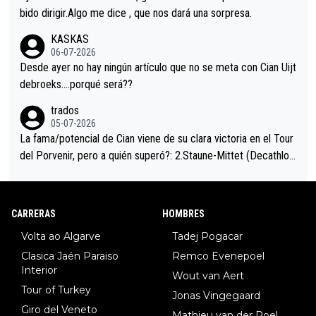
es en el hombro con que saludaba a Vingegard. Ahí hubo una in
bido dirigir.Algo me dice , que nos dará una sorpresa.
trahistoria que nunca sabremos. Quién mucho abarca poco apri
KASKAS
eta, a ver si por querer poner a Del Toro con calzador en posi
06-07-2026
ción de podio UAE y Pojacar se van complicar el tour.
Desde ayer no hay ningún artículo que no se meta con Cian Uijt
debroeks….porqué será??
trados
05-07-2026
La fama/potencial de Cian viene de su clara victoria en el Tour
del Porvenir, pero a quién superó?: 2.Staune-Mittet (Decathlon,
34º en el pasado Giro), 3.Hessmann (sí, Hessmann...), 4.Ryan (E
DF), 5.Piganzoli (Visma), 6.Fancellu (Ukyo), 7.Wilksch (Tudor),
8.Lenny Martinez (Bahrein), 9. Van Belle (Visma), 10. Vacek (Li
CARRERAS
HOMBRES
dl). A tiempo vista se obtiene mucha información...
Volta ao Algarve
Tadej Pogacar
Clasica Jaén Paraiso
Remco Evenepoel
Interior
Wout van Aert
Tour of Turkey
Jonas Vingegaard
Giro del Veneto
Mathieu van der Poel