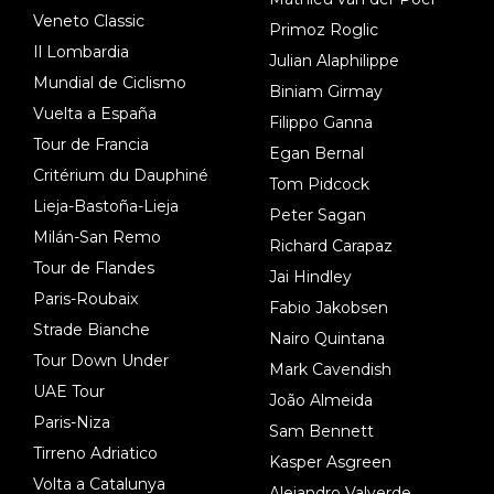
Veneto Classic
Primoz Roglic
Il Lombardia
Julian Alaphilippe
Mundial de Ciclismo
Biniam Girmay
Vuelta a España
Filippo Ganna
Tour de Francia
Egan Bernal
Critérium du Dauphiné
Tom Pidcock
Lieja-Bastoña-Lieja
Peter Sagan
Milán-San Remo
Richard Carapaz
Tour de Flandes
Jai Hindley
Paris-Roubaix
Fabio Jakobsen
Strade Bianche
Nairo Quintana
Tour Down Under
Mark Cavendish
UAE Tour
João Almeida
Paris-Niza
Sam Bennett
Tirreno Adriatico
Kasper Asgreen
Volta a Catalunya
Alejandro Valverde