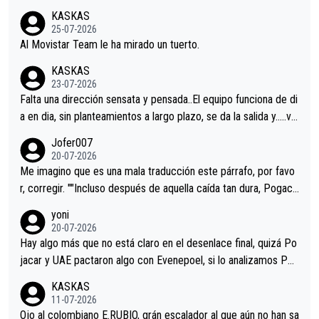
co resultado.Acepto apuestas………Suerte
KASKAS
25-07-2026
Al Movistar Team le ha mirado un tuerto.
KASKAS
23-07-2026
Falta una dirección sensata y pensada..El equipo funciona de di
a en dia, sin planteamientos a largo plazo, se da la salida y…..ve
remos qué pasa.Hecho de menos esos directores , Langarica,
Jofer007
Minguez, Velez etc etc.Me da pena vivir estos momentos tan
20-07-2026
tristes sin victorias.
Me imagino que es una mala traducción este párrafo, por favo
r, corregir. ""Incluso después de aquella caída tan dura, Pogaca
r volvió a atacarle en un descenso durante el Giro y Vingegaard
yoni
permaneció pegado a su rueda. Parecía increíble la forma en l
20-07-2026
a que era capaz de controlar el miedo", recordó."
Hay algo más que no está claro en el desenlace final, quizá Po
jacar y UAE pactaron algo con Evenepoel, si lo analizamos Poj
acar no sprintó a tope y de hecho los últimos metros entra cas
KASKAS
i sin pedalear, luego está el saludo con Evenepoel dándose la
11-07-2026
mano de una manera muy fraternal, más allá de los típicos toqu
Ojo al colombiano E.RUBIO, grán escalador al que aún no han sa