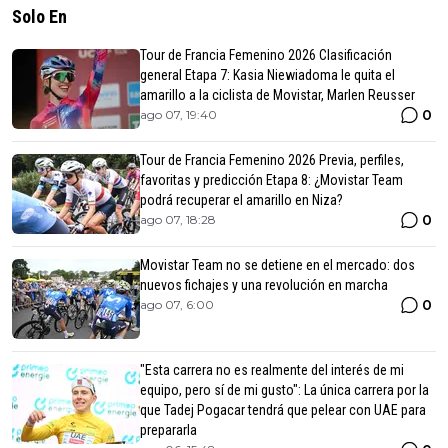
Solo En
Tour de Francia Femenino 2026 Clasificación
general Etapa 7: Kasia Niewiadoma le quita el
amarillo a la ciclista de Movistar, Marlen Reusser
0
ago 07, 19:40
Tour de Francia Femenino 2026 Previa, perfiles,
favoritas y predicción Etapa 8: ¿Movistar Team
podrá recuperar el amarillo en Niza?
0
ago 07, 18:28
Movistar Team no se detiene en el mercado: dos
nuevos fichajes y una revolución en marcha
0
ago 07, 6:00
"Esta carrera no es realmente del interés de mi
equipo, pero sí de mi gusto": La única carrera por la
que Tadej Pogacar tendrá que pelear con UAE para
prepararla