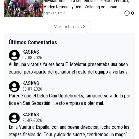
Niewiadoma dicta sentencia en el Mont Ventoux,
Marlen Reusser y Demi Vollering colapsan
0
ago 07, 17:35
Más articulos
Últimos Comentarios
KASKAS
02-08-2026
Al fin una victoria.Ya era hora.El Movistar presentaba una buen
equipo, pero aparte del ganador el resto del equipo a verlas ve
nir.Repito aqui falta algo , y no es precisamente los corredore
KASKAS
s.La única buena noticia es la mejoría de Enric Más en San Seb
30-07-2026
astian.Si en la Vuelta a Burgos sigue la mejoría, podríamos ten
Parece que el belga Cian Uijtdebroeks, tampoco será de la par
er alguna sorpresa en la Vuelta.Ojalá.
tida en San Sebastián …..esto empieza a oler mal.
KASKAS
26-07-2026
En la Vuelta a España, con una buena dirección, lucha como las
etapas finales del Tour y algo de suerte, tendremos un magnífi