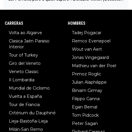
34º en el pasado Giro), 3.Hessmann (sí, Hessmann...), 4.Ryan (E
DF), 5.Piganzoli (Visma), 6.Fancellu (Ukyo), 7.Wilksch (Tudor),
8.Lenny Martinez (Bahrein), 9. Van Belle (Visma), 10. Vacek (Li
CARRERAS
HOMBRES
dl). A tiempo vista se obtiene mucha información...
Volta ao Algarve
Tadej Pogacar
Clasica Jaén Paraiso
Remco Evenepoel
Interior
Wout van Aert
Tour of Turkey
Jonas Vingegaard
Giro del Veneto
Mathieu van der Poel
Veneto Classic
Primoz Roglic
Il Lombardia
Julian Alaphilippe
Mundial de Ciclismo
Biniam Girmay
Vuelta a España
Filippo Ganna
Tour de Francia
Egan Bernal
Critérium du Dauphiné
Tom Pidcock
Lieja-Bastoña-Lieja
Peter Sagan
Milán-San Remo
Richard Carapaz