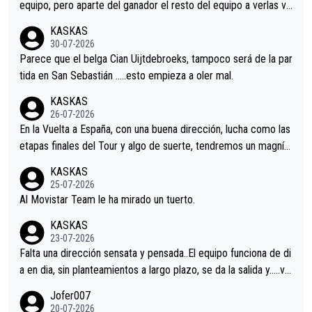
equipo, pero aparte del ganador el resto del equipo a verlas ve
nir.Repito aqui falta algo , y no es precisamente los corredore
KASKAS
s.La única buena noticia es la mejoría de Enric Más en San Seb
30-07-2026
astian.Si en la Vuelta a Burgos sigue la mejoría, podríamos ten
Parece que el belga Cian Uijtdebroeks, tampoco será de la par
er alguna sorpresa en la Vuelta.Ojalá.
tida en San Sebastián …..esto empieza a oler mal.
KASKAS
26-07-2026
En la Vuelta a España, con una buena dirección, lucha como las
etapas finales del Tour y algo de suerte, tendremos un magnífi
co resultado.Acepto apuestas………Suerte
KASKAS
25-07-2026
Al Movistar Team le ha mirado un tuerto.
KASKAS
23-07-2026
Falta una dirección sensata y pensada..El equipo funciona de di
a en dia, sin planteamientos a largo plazo, se da la salida y…..ve
remos qué pasa.Hecho de menos esos directores , Langarica,
Jofer007
Minguez, Velez etc etc.Me da pena vivir estos momentos tan
20-07-2026