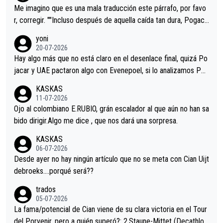
tristes sin victorias.
Me imagino que es una mala traducción este párrafo, por favo
r, corregir. ""Incluso después de aquella caída tan dura, Pogaca
r volvió a atacarle en un descenso durante el Giro y Vingegaard
yoni
permaneció pegado a su rueda. Parecía increíble la forma en l
20-07-2026
a que era capaz de controlar el miedo", recordó."
Hay algo más que no está claro en el desenlace final, quizá Po
jacar y UAE pactaron algo con Evenepoel, si lo analizamos Poj
acar no sprintó a tope y de hecho los últimos metros entra cas
KASKAS
i sin pedalear, luego está el saludo con Evenepoel dándose la
11-07-2026
mano de una manera muy fraternal, más allá de los típicos toqu
Ojo al colombiano E.RUBIO, grán escalador al que aún no han sa
es en el hombro con que saludaba a Vingegard. Ahí hubo una in
bido dirigir.Algo me dice , que nos dará una sorpresa.
trahistoria que nunca sabremos. Quién mucho abarca poco apri
KASKAS
eta, a ver si por querer poner a Del Toro con calzador en posi
06-07-2026
ción de podio UAE y Pojacar se van complicar el tour.
Desde ayer no hay ningún artículo que no se meta con Cian Uijt
debroeks….porqué será??
trados
05-07-2026
La fama/potencial de Cian viene de su clara victoria en el Tour
del Porvenir, pero a quién superó?: 2.Staune-Mittet (Decathlon,