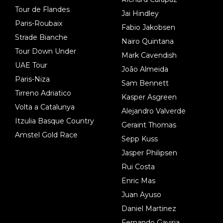
Tour de Flandes
Jai Hindley
Paris-Roubaix
Fabio Jakobsen
Strade Bianche
Nairo Quintana
Tour Down Under
Mark Cavendish
UAE Tour
João Almeida
Paris-Niza
Sam Bennett
Tirreno Adriatico
Kasper Asgreen
Volta a Catalunya
Alejandro Valverde
Itzulia Basque Country
Geraint Thomas
Amstel Gold Race
Sepp Kuss
Jasper Philipsen
Rui Costa
Enric Mas
Juan Ayuso
Daniel Martinez
Fernando Gaviria