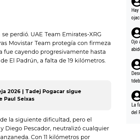
rd p
en l
Hay 
ojac
ojac
casi
ca se perdió. UAE Team Emirates-XRG
la m
Ojo 
ras Movistar Team protegía con firmeza
oque
cia fue cayendo progresivamente hasta
na i
de El Padrún, a falta de 19 kilómetros.
o ap
n po
Desde
tdeb
eja 2026 | Tadej Pogacar sigue
e Paul Seixas
La f
del 
e la siguiente dificultad, pero el
n, 3
n (E
y Diego Pescador, neutralizó cualquier
or),
Manzaneda. Con 11 kilómetros por