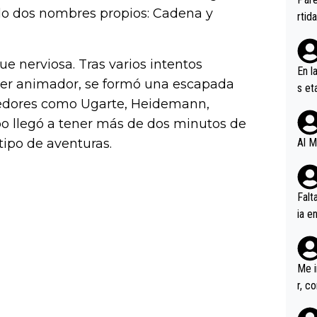
ndo dos nombres propios: Cadena y
ener
rtid
e nerviosa. Tras varios intentos
En l
mer animador, se formó una escapada
s et
rredores como Ugarte, Heidemann,
ífic
po llegó a tener más de dos minutos de
tipo de aventuras.
Al M
Falt
ia e
erem
a, M
an tr
Me i
r, c
ar v