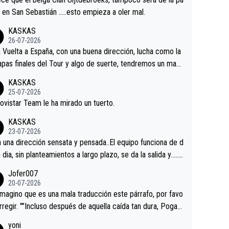
 alguna sorpresa en la Vuelta.Ojalá.
a en San Sebastián …..esto empieza a oler mal.
KASKAS
26-07-2026
a Vuelta a España, con una buena dirección, lucha como la
apas finales del Tour y algo de suerte, tendremos un magn
o resultado.Acepto apuestas………Suerte
KASKAS
25-07-2026
ovistar Team le ha mirado un tuerto.
KASKAS
23-07-2026
a una dirección sensata y pensada..El equipo funciona de d
n dia, sin planteamientos a largo plazo, se da la salida y…..v
os qué pasa.Hecho de menos esos directores , Langaric
Jofer007
inguez, Velez etc etc.Me da pena vivir estos momentos t
20-07-2026
istes sin victorias.
magino que es una mala traducción este párrafo, por favo
orregir. ""Incluso después de aquella caída tan dura, Pogac
olvió a atacarle en un descenso durante el Giro y Vingegaa
yoni