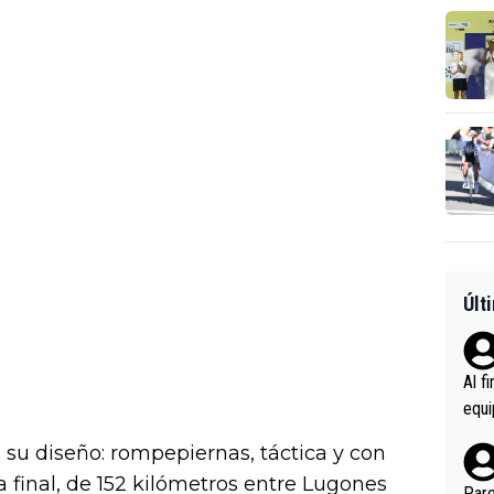
Últ
Al f
equi
enir
a su diseño: rompepiernas, táctica y con
es.L
 final, de 152 kilómetros entre Lugones
ebas
Pare