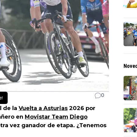
Noved
0
e!
l de la
Vuelta a Asturias
2026 por
añero en
Movistar Team
Diego
otra vez ganador de etapa. ¿Tenemos