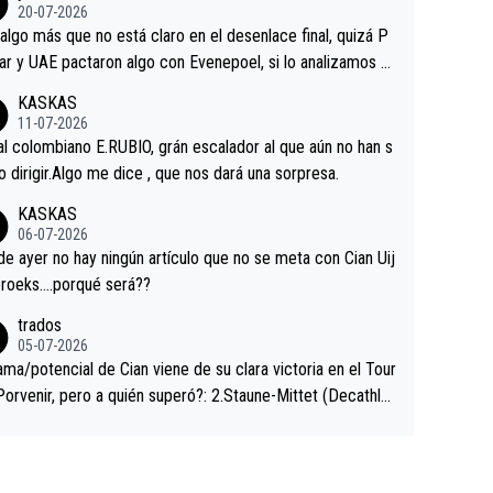
ermaneció pegado a su rueda. Parecía increíble la forma
20-07-2026
a que era capaz de controlar el miedo", recordó."
algo más que no está claro en el desenlace final, quizá P
ar y UAE pactaron algo con Evenepoel, si lo analizamos P
ar no sprintó a tope y de hecho los últimos metros entra
KASKAS
 sin pedalear, luego está el saludo con Evenepoel dándose
11-07-2026
ano de una manera muy fraternal, más allá de los típicos t
al colombiano E.RUBIO, grán escalador al que aún no han s
s en el hombro con que saludaba a Vingegard. Ahí hubo u
abido dirigir.Algo me dice , que nos dará una sorpresa.
ntrahistoria que nunca sabremos. Quién mucho abarca poc
KASKAS
rieta, a ver si por querer poner a Del Toro con calzador e
06-07-2026
sición de podio UAE y Pojacar se van complicar el tour.
 ayer no hay ningún artículo que no se meta con Cian Uij
roeks….porqué será??
trados
05-07-2026
ama/potencial de Cian viene de su clara victoria en el Tour
Porvenir, pero a quién superó?: 2.Staune-Mittet (Decathlo
4º en el pasado Giro), 3.Hessmann (sí, Hessmann...), 4.Rya
DF), 5.Piganzoli (Visma), 6.Fancellu (Ukyo), 7.Wilksch (Tud
 8.Lenny Martinez (Bahrein), 9. Van Belle (Visma), 10. Vace