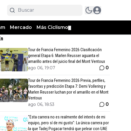
am
Mercado
Más Ciclismo
▼
En
Tour de Francia Femenino 2026 Clasificación
general Etapa 6: Marlen Reusser aguanta el
amarillo antes del juicio final del Mont Ventoux
0
ago 06, 19:07
Tour de Francia Femenino 2026 Previa, perfiles,
favoritas y predicción Etapa 7: Demi Vollering y
Marlen Reusser luchan por el amarillo en el Mont
Ventoux
0
ago 06, 18:53
"Esta carrera no es realmente del interés de mi
equipo, pero sí de mi gusto": La única carrera por
la que Tadej Pogacar tendrá que pelear con UAE