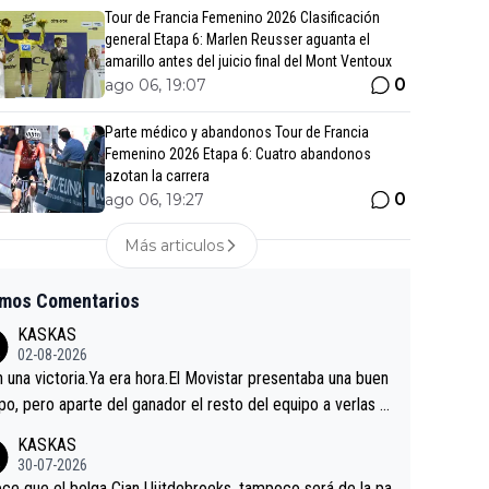
Tour de Francia Femenino 2026 Clasificación
general Etapa 6: Marlen Reusser aguanta el
amarillo antes del juicio final del Mont Ventoux
0
ago 06, 19:07
Parte médico y abandonos Tour de Francia
Femenino 2026 Etapa 6: Cuatro abandonos
azotan la carrera
0
ago 06, 19:27
Más articulos
imos Comentarios
KASKAS
02-08-2026
in una victoria.Ya era hora.El Movistar presentaba una buen
po, pero aparte del ganador el resto del equipo a verlas v
.Repito aqui falta algo , y no es precisamente los corredor
KASKAS
a única buena noticia es la mejoría de Enric Más en San S
30-07-2026
tian.Si en la Vuelta a Burgos sigue la mejoría, podríamos t
ce que el belga Cian Uijtdebroeks, tampoco será de la pa