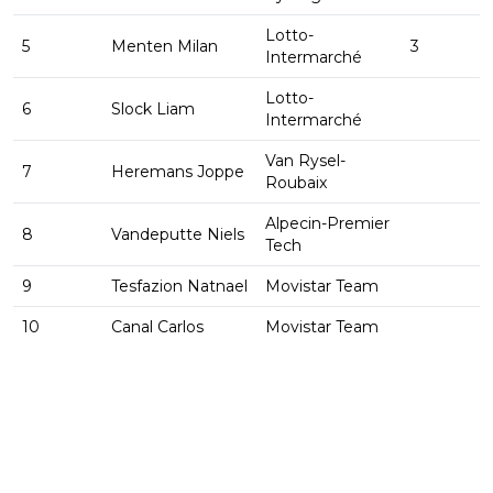
Lotto-
5
Menten Milan
3
Intermarché
Lotto-
6
Slock Liam
Intermarché
Van Rysel-
7
Heremans Joppe
Roubaix
Alpecin-Premier
8
Vandeputte Niels
Tech
9
Tesfazion Natnael
Movistar Team
10
Canal Carlos
Movistar Team