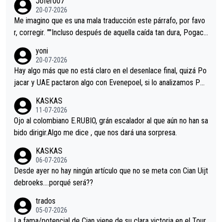
Jofer007
Minguez, Velez etc etc.Me da pena vivir estos momentos tan
20-07-2026
tristes sin victorias.
Me imagino que es una mala traducción este párrafo, por favo
r, corregir. ""Incluso después de aquella caída tan dura, Pogaca
r volvió a atacarle en un descenso durante el Giro y Vingegaard
yoni
permaneció pegado a su rueda. Parecía increíble la forma en l
20-07-2026
a que era capaz de controlar el miedo", recordó."
Hay algo más que no está claro en el desenlace final, quizá Po
jacar y UAE pactaron algo con Evenepoel, si lo analizamos Poj
acar no sprintó a tope y de hecho los últimos metros entra cas
KASKAS
i sin pedalear, luego está el saludo con Evenepoel dándose la
11-07-2026
mano de una manera muy fraternal, más allá de los típicos toqu
Ojo al colombiano E.RUBIO, grán escalador al que aún no han sa
es en el hombro con que saludaba a Vingegard. Ahí hubo una in
bido dirigir.Algo me dice , que nos dará una sorpresa.
trahistoria que nunca sabremos. Quién mucho abarca poco apri
KASKAS
eta, a ver si por querer poner a Del Toro con calzador en posi
06-07-2026
ción de podio UAE y Pojacar se van complicar el tour.
Desde ayer no hay ningún artículo que no se meta con Cian Uijt
debroeks….porqué será??
trados
05-07-2026
La fama/potencial de Cian viene de su clara victoria en el Tour