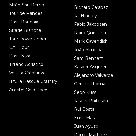
Milán-San Remo
Richard Carapaz
Tour de Flandes
Jai Hindley
Paris-Roubaix
Fabio Jakobsen
Strade Bianche
Nairo Quintana
Tour Down Under
Mark Cavendish
UAE Tour
João Almeida
Paris-Niza
Sam Bennett
Tirreno Adriatico
Kasper Asgreen
Volta a Catalunya
Alejandro Valverde
Itzulia Basque Country
Geraint Thomas
Amstel Gold Race
Sepp Kuss
Jasper Philipsen
Rui Costa
Enric Mas
Juan Ayuso
Daniel Martinez