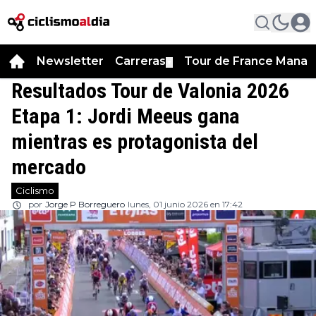
Newsletter
Carreras
Tour de France Manag
▼
Resultados Tour de Valonia 2026
Etapa 1: Jordi Meeus gana
mientras es protagonista del
mercado
Ciclismo
por
Jorge P Borreguero
lunes, 01 junio 2026 en 17:42