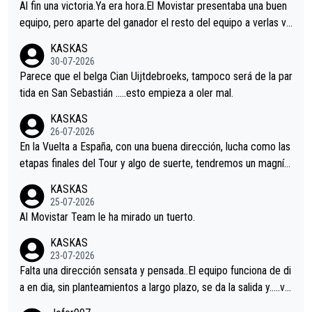
Al fin una victoria.Ya era hora.El Movistar presentaba una buen
equipo, pero aparte del ganador el resto del equipo a verlas ve
nir.Repito aqui falta algo , y no es precisamente los corredore
KASKAS
s.La única buena noticia es la mejoría de Enric Más en San Seb
30-07-2026
astian.Si en la Vuelta a Burgos sigue la mejoría, podríamos ten
Parece que el belga Cian Uijtdebroeks, tampoco será de la par
er alguna sorpresa en la Vuelta.Ojalá.
tida en San Sebastián …..esto empieza a oler mal.
KASKAS
26-07-2026
En la Vuelta a España, con una buena dirección, lucha como las
etapas finales del Tour y algo de suerte, tendremos un magnífi
co resultado.Acepto apuestas………Suerte
KASKAS
25-07-2026
Al Movistar Team le ha mirado un tuerto.
KASKAS
23-07-2026
Falta una dirección sensata y pensada..El equipo funciona de di
a en dia, sin planteamientos a largo plazo, se da la salida y…..ve
remos qué pasa.Hecho de menos esos directores , Langarica,