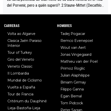
del Porvenir, pero a quién superó?: 2.Staune-Mittet (Decathlon,
34º en el pasado Giro), 3.Hessmann (sí, Hessmann...), 4.Ryan (E
DF), 5.Piganzoli (Visma), 6.Fancellu (Ukyo), 7.Wilksch (Tudor),
8.Lenny Martinez (Bahrein), 9. Van Belle (Visma), 10. Vacek (Li
CARRERAS
HOMBRES
dl). A tiempo vista se obtiene mucha información...
Volta ao Algarve
Tadej Pogacar
Clasica Jaén Paraiso
Remco Evenepoel
Interior
Wout van Aert
Tour of Turkey
Jonas Vingegaard
Giro del Veneto
Mathieu van der Poel
Veneto Classic
Primoz Roglic
Il Lombardia
Julian Alaphilippe
Mundial de Ciclismo
Biniam Girmay
Vuelta a España
Filippo Ganna
Tour de Francia
Egan Bernal
Critérium du Dauphiné
Tom Pidcock
Lieja-Bastoña-Lieja
Peter Sagan