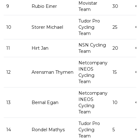
Movistar
9
Rubio Einer
30
+ 
Team
Tudor Pro
10
Storer Michael
Cycling
25
+ 
Team
NSN Cycling
11
Hirt Jan
20
+ 
Team
Netcompany
INEOS
12
Arensman Thymen
15
+ 
Cycling
Team
Netcompany
INEOS
13
Bernal Egan
10
+ 
Cycling
Team
Tudor Pro
14
Rondel Mathys
Cycling
5
+ 
Team