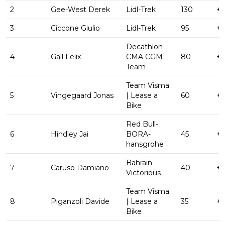
2
Gee-West Derek
Lidl-Trek
130
+ 
3
Ciccone Giulio
Lidl-Trek
95
+ 
Decathlon
4
Gall Felix
CMA CGM
80
+ 
Team
Team Visma
5
Vingegaard Jonas
| Lease a
60
+ 
Bike
Red Bull-
6
Hindley Jai
BORA-
45
+ 
hansgrohe
Bahrain
7
Caruso Damiano
40
+ 
Victorious
Team Visma
8
Piganzoli Davide
| Lease a
35
+ 
Bike