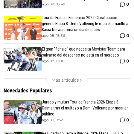
0
ago 08, 18:49
Tour de Francia Femenino 2026 Clasificación
general Etapa 8: Demi Vollering le roba el amarillo a
Kasia Niewiadoma un día después
0
ago 08, 18:36
El gran "fichaje" que necesita Movistar Team para
salvarse del descenso no está en el mercado
0
ago 08, 6:00
Más articulos
Novedades Populares
Jurado y multas Tour de Francia 2026 Etapa 8:
Calma tras el multazo a Demi Vollering por mear en
público
0
ago 09, 9:52
Resultados Vuelta a Burgos 2026 Etapa 5: Giulio