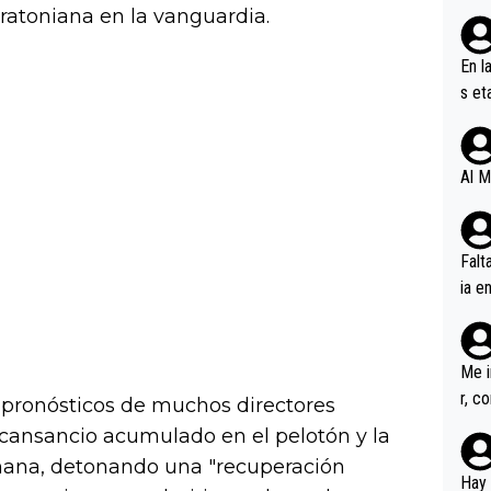
ratoniana en la vanguardia.
En l
s et
ífic
Al M
Falt
ia e
erem
a, M
an tr
Me i
r, c
s pronósticos de muchos directores
ar v
l cansancio acumulado en el pelotón y la
rd p
ñana, detonando una "recuperación
en l
Hay 