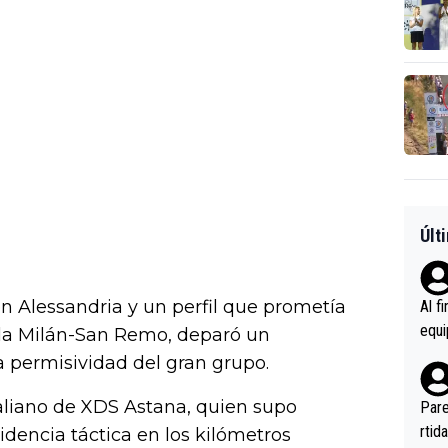
Últ
 en Alessandria y un perfil que prometía
Al f
equi
 la Milán-San Remo, deparó un
enir
 permisividad del gran grupo.
es.L
ebas
italiano de XDS Astana, quien supo
Pare
ener
rtid
idencia táctica en los kilómetros