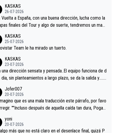
KASKAS
26-07-2026
a Vuelta a España, con una buena dirección, lucha como la
apas finales del Tour y algo de suerte, tendremos un magn
o resultado.Acepto apuestas………Suerte
KASKAS
25-07-2026
ovistar Team le ha mirado un tuerto.
KASKAS
23-07-2026
a una dirección sensata y pensada..El equipo funciona de d
n dia, sin planteamientos a largo plazo, se da la salida y…..v
os qué pasa.Hecho de menos esos directores , Langaric
Jofer007
inguez, Velez etc etc.Me da pena vivir estos momentos t
20-07-2026
istes sin victorias.
magino que es una mala traducción este párrafo, por favo
orregir. ""Incluso después de aquella caída tan dura, Pogac
olvió a atacarle en un descenso durante el Giro y Vingegaa
yoni
ermaneció pegado a su rueda. Parecía increíble la forma
20-07-2026
a que era capaz de controlar el miedo", recordó."
algo más que no está claro en el desenlace final, quizá P