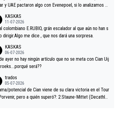
ar y UAE pactaron algo con Evenepoel, si lo analizamos P
ar no sprintó a tope y de hecho los últimos metros entra
KASKAS
 sin pedalear, luego está el saludo con Evenepoel dándose
11-07-2026
ano de una manera muy fraternal, más allá de los típicos t
al colombiano E.RUBIO, grán escalador al que aún no han s
s en el hombro con que saludaba a Vingegard. Ahí hubo u
abido dirigir.Algo me dice , que nos dará una sorpresa.
ntrahistoria que nunca sabremos. Quién mucho abarca poc
KASKAS
rieta, a ver si por querer poner a Del Toro con calzador e
06-07-2026
sición de podio UAE y Pojacar se van complicar el tour.
 ayer no hay ningún artículo que no se meta con Cian Uij
roeks….porqué será??
trados
05-07-2026
ama/potencial de Cian viene de su clara victoria en el Tour
Porvenir, pero a quién superó?: 2.Staune-Mittet (Decathlo
4º en el pasado Giro), 3.Hessmann (sí, Hessmann...), 4.Rya
DF), 5.Piganzoli (Visma), 6.Fancellu (Ukyo), 7.Wilksch (Tud
 8.Lenny Martinez (Bahrein), 9. Van Belle (Visma), 10. Vace
idl). A tiempo vista se obtiene mucha información...