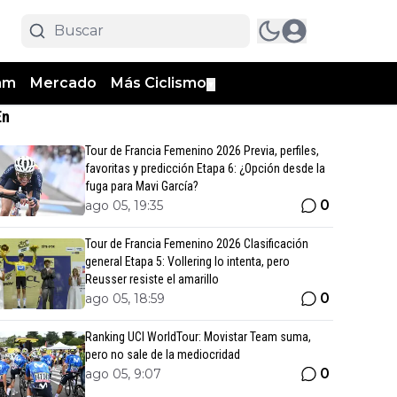
am
Mercado
Más Ciclismo
▼
En
Tour de Francia Femenino 2026 Previa, perfiles,
favoritas y predicción Etapa 6: ¿Opción desde la
fuga para Mavi García?
0
ago 05, 19:35
Tour de Francia Femenino 2026 Clasificación
general Etapa 5: Vollering lo intenta, pero
Reusser resiste el amarillo
0
ago 05, 18:59
Ranking UCI WorldTour: Movistar Team suma,
pero no sale de la mediocridad
0
ago 05, 9:07