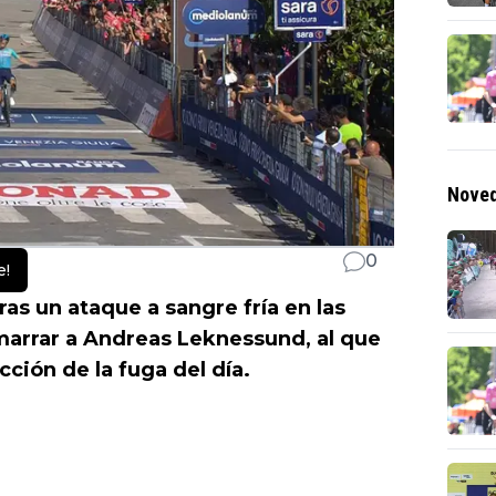
Noved
0
e!
as un ataque a sangre fría en las
arrar a Andreas Leknessund, al que
ección de la fuga del día.