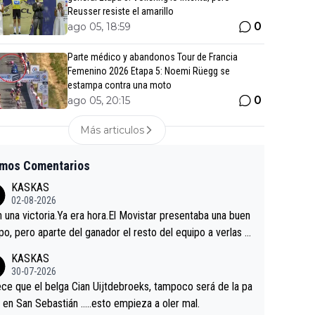
Reusser resiste el amarillo
0
ago 05, 18:59
Parte médico y abandonos Tour de Francia
Femenino 2026 Etapa 5: Noemi Rüegg se
estampa contra una moto
0
ago 05, 20:15
Más articulos
imos Comentarios
KASKAS
02-08-2026
in una victoria.Ya era hora.El Movistar presentaba una buen
po, pero aparte del ganador el resto del equipo a verlas v
.Repito aqui falta algo , y no es precisamente los corredor
KASKAS
a única buena noticia es la mejoría de Enric Más en San S
30-07-2026
tian.Si en la Vuelta a Burgos sigue la mejoría, podríamos t
ce que el belga Cian Uijtdebroeks, tampoco será de la pa
 alguna sorpresa en la Vuelta.Ojalá.
a en San Sebastián …..esto empieza a oler mal.