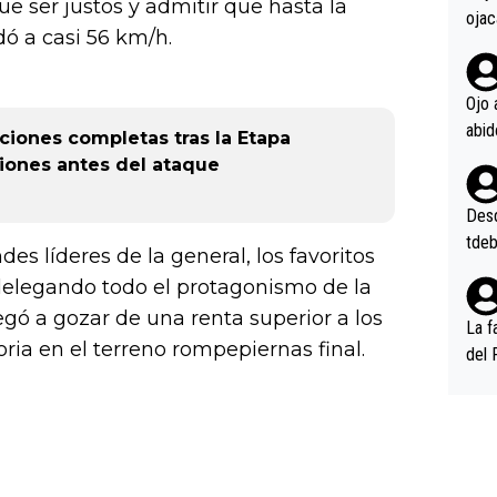
que ser justos y admitir que hasta la
ojac
dó a casi 56 km/h.
ojac
casi
la m
Ojo 
oque
caciones completas tras la Etapa
na i
ciones antes del ataque
o ap
n po
Desde
tdeb
des líderes de la general, los favoritos
delegando todo el protagonismo de la
ó a gozar de una renta superior a los
La f
oria en el terreno rompepiernas final.
del 
n, 3
n (E
or),
k (L