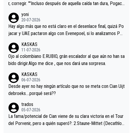
r, corregir. ""Incluso después de aquella caída tan dura, Pogaca
r volvió a atacarle en un descenso durante el Giro y Vingegaard
yoni
permaneció pegado a su rueda. Parecía increíble la forma en l
20-07-2026
a que era capaz de controlar el miedo", recordó."
Hay algo más que no está claro en el desenlace final, quizá Po
jacar y UAE pactaron algo con Evenepoel, si lo analizamos Poj
acar no sprintó a tope y de hecho los últimos metros entra cas
KASKAS
i sin pedalear, luego está el saludo con Evenepoel dándose la
11-07-2026
mano de una manera muy fraternal, más allá de los típicos toqu
Ojo al colombiano E.RUBIO, grán escalador al que aún no han sa
es en el hombro con que saludaba a Vingegard. Ahí hubo una in
bido dirigir.Algo me dice , que nos dará una sorpresa.
trahistoria que nunca sabremos. Quién mucho abarca poco apri
KASKAS
eta, a ver si por querer poner a Del Toro con calzador en posi
06-07-2026
ción de podio UAE y Pojacar se van complicar el tour.
Desde ayer no hay ningún artículo que no se meta con Cian Uijt
debroeks….porqué será??
trados
05-07-2026
La fama/potencial de Cian viene de su clara victoria en el Tour
del Porvenir, pero a quién superó?: 2.Staune-Mittet (Decathlon,
34º en el pasado Giro), 3.Hessmann (sí, Hessmann...), 4.Ryan (E