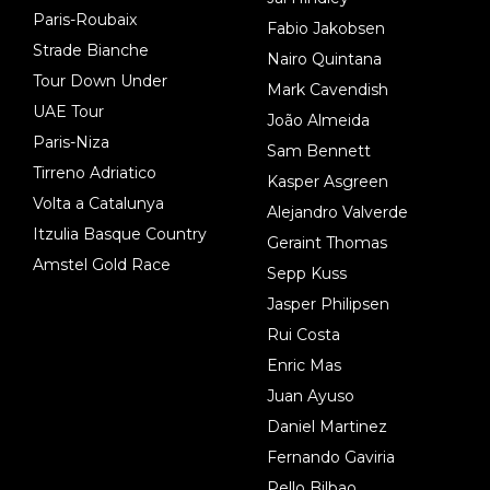
Paris-Roubaix
Fabio Jakobsen
Strade Bianche
Nairo Quintana
Tour Down Under
Mark Cavendish
UAE Tour
João Almeida
Paris-Niza
Sam Bennett
Tirreno Adriatico
Kasper Asgreen
Volta a Catalunya
Alejandro Valverde
Itzulia Basque Country
Geraint Thomas
Amstel Gold Race
Sepp Kuss
Jasper Philipsen
Rui Costa
Enric Mas
Juan Ayuso
Daniel Martinez
Fernando Gaviria
Pello Bilbao