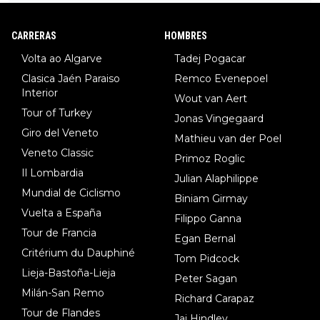
DF), 5.Piganzoli (Visma), 6.Fancellu (Ukyo), 7.Wilksch (Tudor),
8.Lenny Martinez (Bahrein), 9. Van Belle (Visma), 10. Vacek (Li
CARRERAS
HOMBRES
dl). A tiempo vista se obtiene mucha información...
Volta ao Algarve
Tadej Pogacar
Clasica Jaén Paraiso
Remco Evenepoel
Interior
Wout van Aert
Tour of Turkey
Jonas Vingegaard
Giro del Veneto
Mathieu van der Poel
Veneto Classic
Primoz Roglic
Il Lombardia
Julian Alaphilippe
Mundial de Ciclismo
Biniam Girmay
Vuelta a España
Filippo Ganna
Tour de Francia
Egan Bernal
Critérium du Dauphiné
Tom Pidcock
Lieja-Bastoña-Lieja
Peter Sagan
Milán-San Remo
Richard Carapaz
Tour de Flandes
Jai Hindley