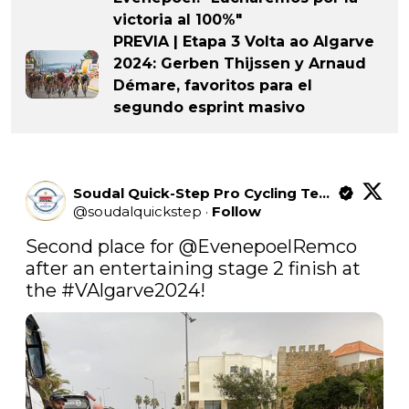
victoria al 100%"
PREVIA | Etapa 3 Volta ao Algarve
2024: Gerben Thijssen y Arnaud
Démare, favoritos para el
segundo esprint masivo
Soudal Quick-Step Pro Cycling Team
@
soudalquickstep
·
Follow
Second place for 
@EvenepoelRemco
after an entertaining stage 2 finish at 
the 
#VAlgarve2024
!