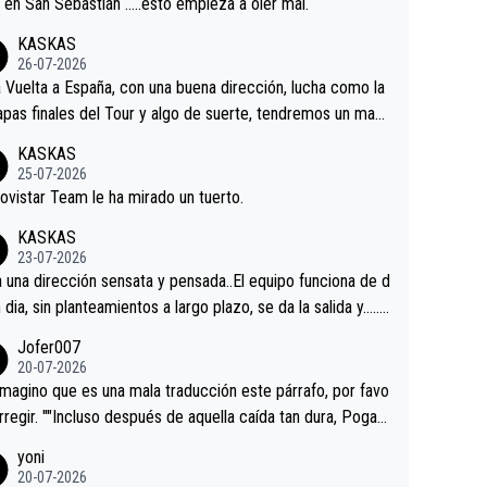
a en San Sebastián …..esto empieza a oler mal.
KASKAS
26-07-2026
a Vuelta a España, con una buena dirección, lucha como la
apas finales del Tour y algo de suerte, tendremos un magn
o resultado.Acepto apuestas………Suerte
KASKAS
25-07-2026
ovistar Team le ha mirado un tuerto.
KASKAS
23-07-2026
a una dirección sensata y pensada..El equipo funciona de d
n dia, sin planteamientos a largo plazo, se da la salida y…..v
os qué pasa.Hecho de menos esos directores , Langaric
Jofer007
inguez, Velez etc etc.Me da pena vivir estos momentos t
20-07-2026
istes sin victorias.
magino que es una mala traducción este párrafo, por favo
orregir. ""Incluso después de aquella caída tan dura, Pogac
olvió a atacarle en un descenso durante el Giro y Vingegaa
yoni
ermaneció pegado a su rueda. Parecía increíble la forma
20-07-2026