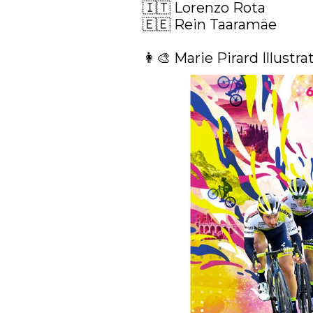
🇮🇹 Lorenzo Rota

🇪🇪 Rein Taaramäe 

👩‍🎨 Marie Pirard Illustra