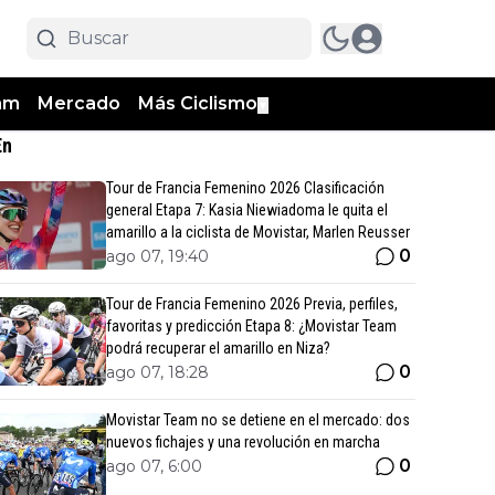
am
Mercado
Más Ciclismo
▼
En
Tour de Francia Femenino 2026 Clasificación
general Etapa 7: Kasia Niewiadoma le quita el
amarillo a la ciclista de Movistar, Marlen Reusser
0
ago 07, 19:40
Tour de Francia Femenino 2026 Previa, perfiles,
favoritas y predicción Etapa 8: ¿Movistar Team
podrá recuperar el amarillo en Niza?
0
ago 07, 18:28
Movistar Team no se detiene en el mercado: dos
nuevos fichajes y una revolución en marcha
0
ago 07, 6:00