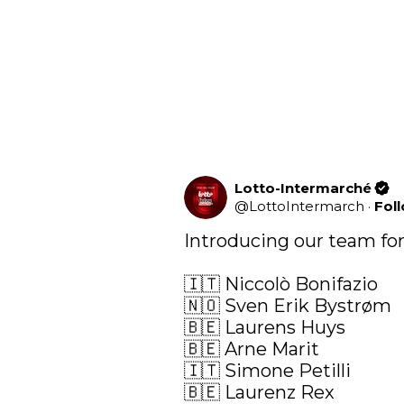
Lotto-Intermarché
@
LottoIntermarch
·
Fol
Introducing our team for
🇮🇹 Niccolò Bonifazio

🇳🇴 Sven Erik Bystrøm

🇧🇪 Laurens Huys

🇧🇪 Arne Marit

🇮🇹 Simone Petilli

🇧🇪 Laurenz Rex
