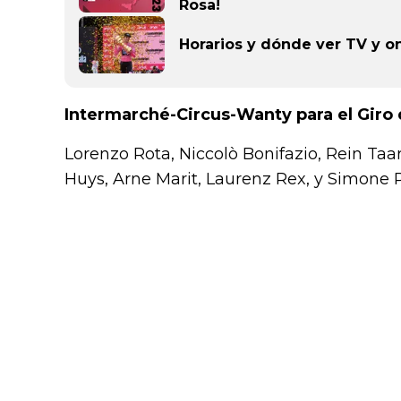
Rosa!
Horarios y dónde ver TV y onl
Intermarché-Circus-Wanty para el Giro d
Lorenzo Rota, Niccolò Bonifazio, Rein Ta
Huys, Arne Marit, Laurenz Rex, y Simone Pe