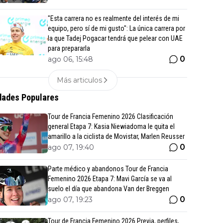
"Esta carrera no es realmente del interés de mi
equipo, pero sí de mi gusto": La única carrera por
la que Tadej Pogacar tendrá que pelear con UAE
para prepararla
0
ago 06, 15:48
Más articulos
ades Populares
Tour de Francia Femenino 2026 Clasificación
general Etapa 7: Kasia Niewiadoma le quita el
amarillo a la ciclista de Movistar, Marlen Reusser
0
ago 07, 19:40
Parte médico y abandonos Tour de Francia
Femenino 2026 Etapa 7: Mavi García se va al
suelo el día que abandona Van der Breggen
0
ago 07, 19:23
Tour de Francia Femenino 2026 Previa, perfiles,