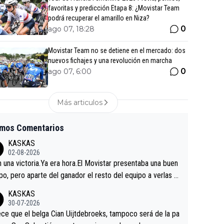
favoritas y predicción Etapa 8: ¿Movistar Team
podrá recuperar el amarillo en Niza?
0
ago 07, 18:28
Movistar Team no se detiene en el mercado: dos
nuevos fichajes y una revolución en marcha
0
ago 07, 6:00
Más articulos
imos Comentarios
KASKAS
02-08-2026
in una victoria.Ya era hora.El Movistar presentaba una buen
po, pero aparte del ganador el resto del equipo a verlas v
.Repito aqui falta algo , y no es precisamente los corredor
KASKAS
a única buena noticia es la mejoría de Enric Más en San S
30-07-2026
tian.Si en la Vuelta a Burgos sigue la mejoría, podríamos t
ce que el belga Cian Uijtdebroeks, tampoco será de la pa
 alguna sorpresa en la Vuelta.Ojalá.