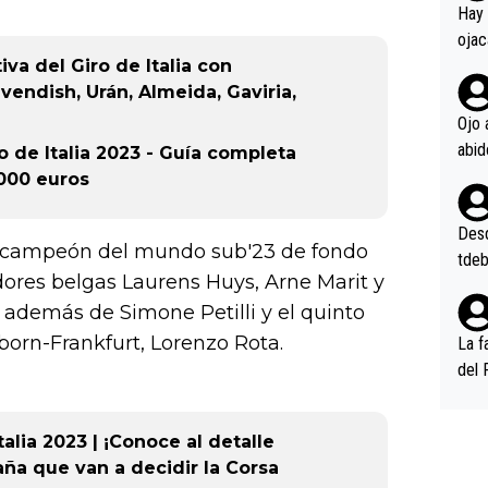
en l
Hay 
ojac
iva del Giro de Italia con
ojac
vendish, Urán, Almeida, Gaviria,
casi
la m
Ojo 
oque
 de Italia 2023 - Guía completa
na i
.000 euros
o ap
n po
Desde
x campeón del mundo sub'23 de fondo
tdeb
edores belgas Laurens Huys, Arne Marit y
, además de Simone Petilli y el quinto
hborn-Frankfurt, Lorenzo Rota.
La f
del 
n, 3
n (E
talia 2023 | ¡Conoce al detalle
or),
ña que van a decidir la Corsa
k (L