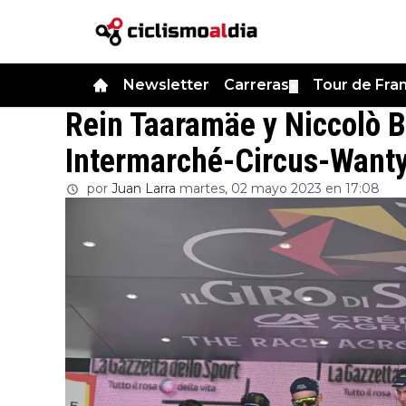
Newsletter
Carreras
Tour de Fra
▼
Rein Taaramäe y Niccolò Bo
Intermarché-Circus-Wanty 
por
Juan Larra
martes, 02 mayo 2023 en 17:08