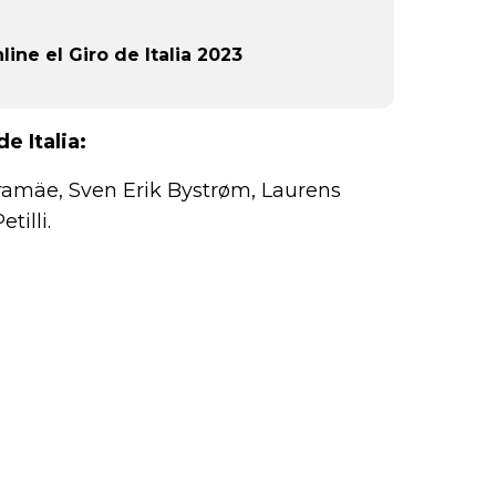
ine el Giro de Italia 2023
e Italia:
aramäe, Sven Erik Bystrøm, Laurens
tilli.