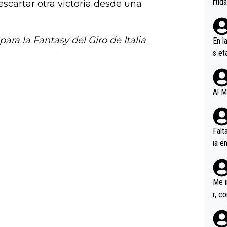
rtid
escartar otra victoria desde una
ara la Fantasy del Giro de Italia
En l
s et
ífic
Al M
Falt
ia e
erem
a, M
an tr
Me i
r, c
ar v
rd p