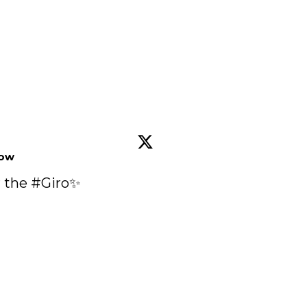
low
 the 
#Giro
✨
