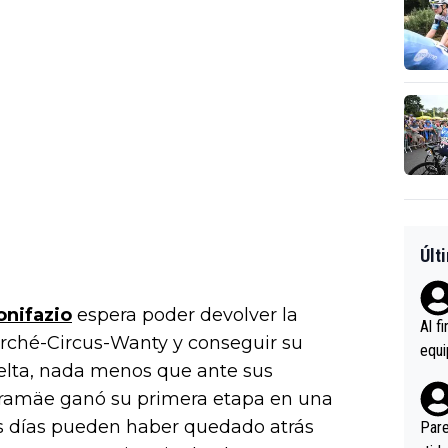
Últ
onifazio
espera poder devolver la
Al f
arché-Circus-Wanty y conseguir su
equi
uelta, nada menos que ante sus
enir
aramäe ganó su primera etapa en una
es.L
ebas
es días pueden haber quedado atrás
Pare
ener