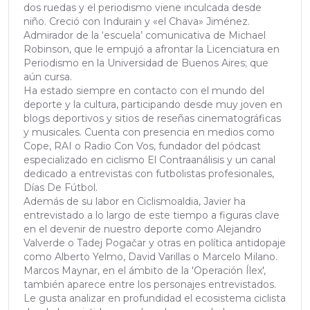
dos ruedas y el periodismo viene inculcada desde
niño. Creció con Indurain y «el Chava» Jiménez.
Admirador de la ‘escuela’ comunicativa de Michael
Robinson, que le empujó a afrontar la Licenciatura en
Periodismo en la Universidad de Buenos Aires; que
aún cursa.
Ha estado siempre en contacto con el mundo del
deporte y la cultura, participando desde muy joven en
blogs deportivos y sitios de reseñas cinematográficas
y musicales. Cuenta con presencia en medios como
Cope, RAI o Radio Con Vos, fundador del pódcast
especializado en ciclismo El Contraanálisis y un canal
dedicado a entrevistas con futbolistas profesionales,
Días De Fútbol.
Además de su labor en Ciclismoaldia, Javier ha
entrevistado a lo largo de este tiempo a figuras clave
en el devenir de nuestro deporte como Alejandro
Valverde o Tadej Pogačar y otras en política antidopaje
como Alberto Yelmo, David Varillas o Marcelo Milano.
Marcos Maynar, en el ámbito de la 'Operación Ílex',
también aparece entre los personajes entrevistados.
Le gusta analizar en profundidad el ecosistema ciclista