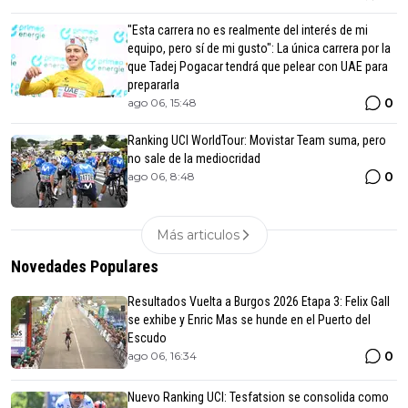
"Esta carrera no es realmente del interés de mi
equipo, pero sí de mi gusto": La única carrera por la
que Tadej Pogacar tendrá que pelear con UAE para
prepararla
0
ago 06, 15:48
Ranking UCI WorldTour: Movistar Team suma, pero
no sale de la mediocridad
0
ago 06, 8:48
Más articulos
Novedades Populares
Resultados Vuelta a Burgos 2026 Etapa 3: Felix Gall
se exhibe y Enric Mas se hunde en el Puerto del
Escudo
0
ago 06, 16:34
Nuevo Ranking UCI: Tesfatsion se consolida como