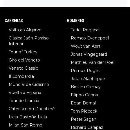
34º en el pasado Giro), 3.Hessmann (sí, Hessmann...), 4.Ryan (E
DF), 5.Piganzoli (Visma), 6.Fancellu (Ukyo), 7.Wilksch (Tudor),
8.Lenny Martinez (Bahrein), 9. Van Belle (Visma), 10. Vacek (Li
CARRERAS
HOMBRES
dl). A tiempo vista se obtiene mucha información...
Volta ao Algarve
Tadej Pogacar
Clasica Jaén Paraiso
Remco Evenepoel
Interior
Wout van Aert
Tour of Turkey
Jonas Vingegaard
Giro del Veneto
Mathieu van der Poel
Veneto Classic
Primoz Roglic
Il Lombardia
Julian Alaphilippe
Mundial de Ciclismo
Biniam Girmay
Vuelta a España
Filippo Ganna
Tour de Francia
Egan Bernal
Critérium du Dauphiné
Tom Pidcock
Lieja-Bastoña-Lieja
Peter Sagan
Milán-San Remo
Richard Carapaz