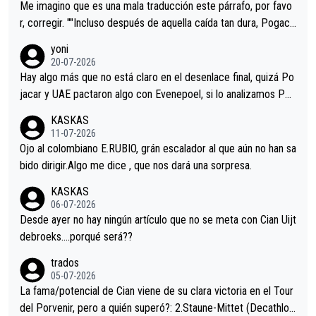
tristes sin victorias.
Me imagino que es una mala traducción este párrafo, por favo
r, corregir. ""Incluso después de aquella caída tan dura, Pogaca
r volvió a atacarle en un descenso durante el Giro y Vingegaard
yoni
permaneció pegado a su rueda. Parecía increíble la forma en l
20-07-2026
a que era capaz de controlar el miedo", recordó."
Hay algo más que no está claro en el desenlace final, quizá Po
jacar y UAE pactaron algo con Evenepoel, si lo analizamos Poj
acar no sprintó a tope y de hecho los últimos metros entra cas
KASKAS
i sin pedalear, luego está el saludo con Evenepoel dándose la
11-07-2026
mano de una manera muy fraternal, más allá de los típicos toqu
Ojo al colombiano E.RUBIO, grán escalador al que aún no han sa
es en el hombro con que saludaba a Vingegard. Ahí hubo una in
bido dirigir.Algo me dice , que nos dará una sorpresa.
trahistoria que nunca sabremos. Quién mucho abarca poco apri
KASKAS
eta, a ver si por querer poner a Del Toro con calzador en posi
06-07-2026
ción de podio UAE y Pojacar se van complicar el tour.
Desde ayer no hay ningún artículo que no se meta con Cian Uijt
debroeks….porqué será??
trados
05-07-2026
La fama/potencial de Cian viene de su clara victoria en el Tour
del Porvenir, pero a quién superó?: 2.Staune-Mittet (Decathlon,