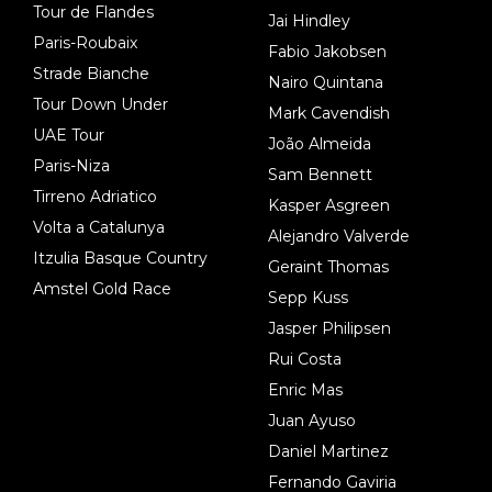
Tour de Flandes
Jai Hindley
Paris-Roubaix
Fabio Jakobsen
Strade Bianche
Nairo Quintana
Tour Down Under
Mark Cavendish
UAE Tour
João Almeida
Paris-Niza
Sam Bennett
Tirreno Adriatico
Kasper Asgreen
Volta a Catalunya
Alejandro Valverde
Itzulia Basque Country
Geraint Thomas
Amstel Gold Race
Sepp Kuss
Jasper Philipsen
Rui Costa
Enric Mas
Juan Ayuso
Daniel Martinez
Fernando Gaviria