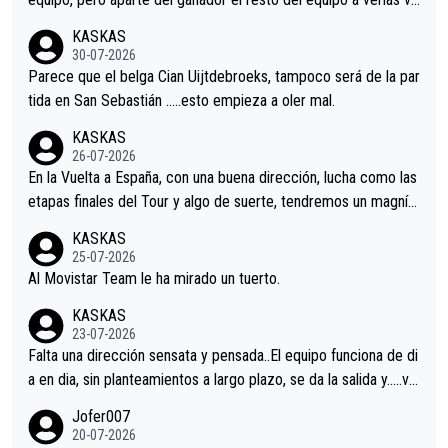
nir.Repito aqui falta algo , y no es precisamente los corredore
KASKAS
s.La única buena noticia es la mejoría de Enric Más en San Seb
30-07-2026
astian.Si en la Vuelta a Burgos sigue la mejoría, podríamos ten
Parece que el belga Cian Uijtdebroeks, tampoco será de la par
er alguna sorpresa en la Vuelta.Ojalá.
tida en San Sebastián …..esto empieza a oler mal.
KASKAS
26-07-2026
En la Vuelta a España, con una buena dirección, lucha como las
etapas finales del Tour y algo de suerte, tendremos un magnífi
co resultado.Acepto apuestas………Suerte
KASKAS
25-07-2026
Al Movistar Team le ha mirado un tuerto.
KASKAS
23-07-2026
Falta una dirección sensata y pensada..El equipo funciona de di
a en dia, sin planteamientos a largo plazo, se da la salida y…..ve
remos qué pasa.Hecho de menos esos directores , Langarica,
Jofer007
Minguez, Velez etc etc.Me da pena vivir estos momentos tan
20-07-2026