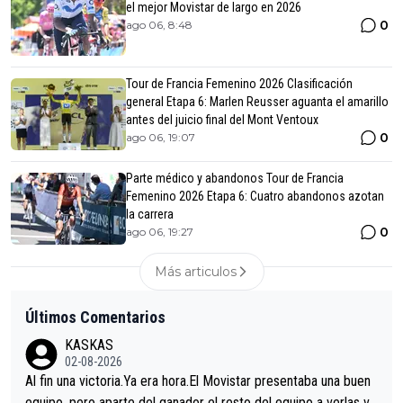
el mejor Movistar de largo en 2026
0
ago 06, 8:48
Tour de Francia Femenino 2026 Clasificación
general Etapa 6: Marlen Reusser aguanta el amarillo
antes del juicio final del Mont Ventoux
0
ago 06, 19:07
Parte médico y abandonos Tour de Francia
Femenino 2026 Etapa 6: Cuatro abandonos azotan
la carrera
0
ago 06, 19:27
Más articulos
Últimos Comentarios
KASKAS
02-08-2026
Al fin una victoria.Ya era hora.El Movistar presentaba una buen
equipo, pero aparte del ganador el resto del equipo a verlas ve