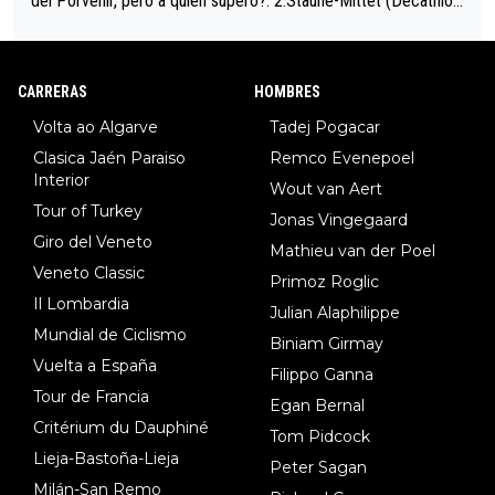
del Porvenir, pero a quién superó?: 2.Staune-Mittet (Decathlon,
34º en el pasado Giro), 3.Hessmann (sí, Hessmann...), 4.Ryan (E
DF), 5.Piganzoli (Visma), 6.Fancellu (Ukyo), 7.Wilksch (Tudor),
8.Lenny Martinez (Bahrein), 9. Van Belle (Visma), 10. Vacek (Li
CARRERAS
HOMBRES
dl). A tiempo vista se obtiene mucha información...
Volta ao Algarve
Tadej Pogacar
Clasica Jaén Paraiso
Remco Evenepoel
Interior
Wout van Aert
Tour of Turkey
Jonas Vingegaard
Giro del Veneto
Mathieu van der Poel
Veneto Classic
Primoz Roglic
Il Lombardia
Julian Alaphilippe
Mundial de Ciclismo
Biniam Girmay
Vuelta a España
Filippo Ganna
Tour de Francia
Egan Bernal
Critérium du Dauphiné
Tom Pidcock
Lieja-Bastoña-Lieja
Peter Sagan
Milán-San Remo