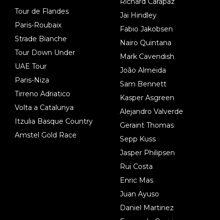
Richard Carapaz
Tour de Flandes
Jai Hindley
Paris-Roubaix
Fabio Jakobsen
Strade Bianche
Nairo Quintana
Tour Down Under
Mark Cavendish
UAE Tour
João Almeida
Paris-Niza
Sam Bennett
Tirreno Adriatico
Kasper Asgreen
Volta a Catalunya
Alejandro Valverde
Itzulia Basque Country
Geraint Thomas
Amstel Gold Race
Sepp Kuss
Jasper Philipsen
Rui Costa
Enric Mas
Juan Ayuso
Daniel Martinez