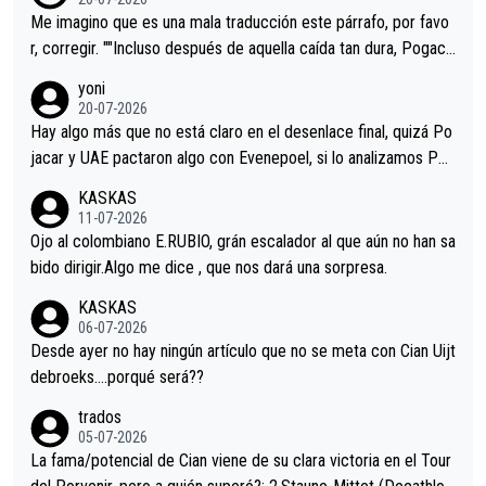
tristes sin victorias.
Me imagino que es una mala traducción este párrafo, por favo
r, corregir. ""Incluso después de aquella caída tan dura, Pogaca
r volvió a atacarle en un descenso durante el Giro y Vingegaard
yoni
permaneció pegado a su rueda. Parecía increíble la forma en l
20-07-2026
a que era capaz de controlar el miedo", recordó."
Hay algo más que no está claro en el desenlace final, quizá Po
jacar y UAE pactaron algo con Evenepoel, si lo analizamos Poj
acar no sprintó a tope y de hecho los últimos metros entra cas
KASKAS
i sin pedalear, luego está el saludo con Evenepoel dándose la
11-07-2026
mano de una manera muy fraternal, más allá de los típicos toqu
Ojo al colombiano E.RUBIO, grán escalador al que aún no han sa
es en el hombro con que saludaba a Vingegard. Ahí hubo una in
bido dirigir.Algo me dice , que nos dará una sorpresa.
trahistoria que nunca sabremos. Quién mucho abarca poco apri
KASKAS
eta, a ver si por querer poner a Del Toro con calzador en posi
06-07-2026
ción de podio UAE y Pojacar se van complicar el tour.
Desde ayer no hay ningún artículo que no se meta con Cian Uijt
debroeks….porqué será??
trados
05-07-2026
La fama/potencial de Cian viene de su clara victoria en el Tour