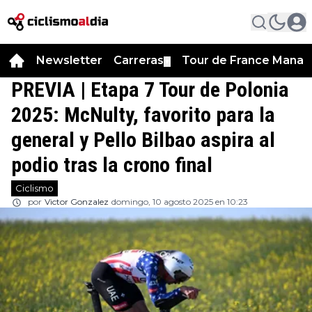
Newsletter
Carreras
Tour de France Manag
▼
PREVIA | Etapa 7 Tour de Polonia
2025: McNulty, favorito para la
general y Pello Bilbao aspira al
podio tras la crono final
Ciclismo
por
Victor Gonzalez
domingo, 10 agosto 2025 en 10:23