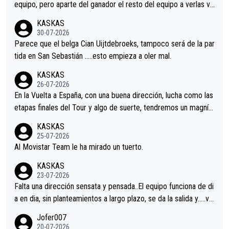
equipo, pero aparte del ganador el resto del equipo a verlas ve
nir.Repito aqui falta algo , y no es precisamente los corredore
KASKAS
s.La única buena noticia es la mejoría de Enric Más en San Seb
30-07-2026
astian.Si en la Vuelta a Burgos sigue la mejoría, podríamos ten
Parece que el belga Cian Uijtdebroeks, tampoco será de la par
er alguna sorpresa en la Vuelta.Ojalá.
tida en San Sebastián …..esto empieza a oler mal.
KASKAS
26-07-2026
En la Vuelta a España, con una buena dirección, lucha como las
etapas finales del Tour y algo de suerte, tendremos un magnífi
co resultado.Acepto apuestas………Suerte
KASKAS
25-07-2026
Al Movistar Team le ha mirado un tuerto.
KASKAS
23-07-2026
Falta una dirección sensata y pensada..El equipo funciona de di
a en dia, sin planteamientos a largo plazo, se da la salida y…..ve
remos qué pasa.Hecho de menos esos directores , Langarica,
Jofer007
Minguez, Velez etc etc.Me da pena vivir estos momentos tan
20-07-2026