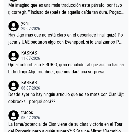
tristes sin victorias.
Me imagino que es una mala traducción este párrafo, por favo
r, corregir. ""Incluso después de aquella caída tan dura, Pogaca
r volvió a atacarle en un descenso durante el Giro y Vingegaard
yoni
permaneció pegado a su rueda. Parecía increíble la forma en l
20-07-2026
a que era capaz de controlar el miedo", recordó."
Hay algo más que no está claro en el desenlace final, quizá Po
jacar y UAE pactaron algo con Evenepoel, si lo analizamos Poj
acar no sprintó a tope y de hecho los últimos metros entra cas
KASKAS
i sin pedalear, luego está el saludo con Evenepoel dándose la
11-07-2026
mano de una manera muy fraternal, más allá de los típicos toqu
Ojo al colombiano E.RUBIO, grán escalador al que aún no han sa
es en el hombro con que saludaba a Vingegard. Ahí hubo una in
bido dirigir.Algo me dice , que nos dará una sorpresa.
trahistoria que nunca sabremos. Quién mucho abarca poco apri
KASKAS
eta, a ver si por querer poner a Del Toro con calzador en posi
06-07-2026
ción de podio UAE y Pojacar se van complicar el tour.
Desde ayer no hay ningún artículo que no se meta con Cian Uijt
debroeks….porqué será??
trados
05-07-2026
La fama/potencial de Cian viene de su clara victoria en el Tour
del Porvenir, pero a quién superó?: 2.Staune-Mittet (Decathlon,