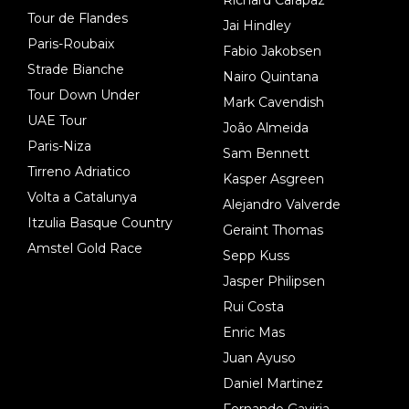
Tour de Flandes
Jai Hindley
Paris-Roubaix
Fabio Jakobsen
Strade Bianche
Nairo Quintana
Tour Down Under
Mark Cavendish
UAE Tour
João Almeida
Paris-Niza
Sam Bennett
Tirreno Adriatico
Kasper Asgreen
Volta a Catalunya
Alejandro Valverde
Itzulia Basque Country
Geraint Thomas
Amstel Gold Race
Sepp Kuss
Jasper Philipsen
Rui Costa
Enric Mas
Juan Ayuso
Daniel Martinez
Fernando Gaviria