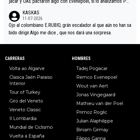
jacar y UAE pactaron algo con Evenepoel, si lo analizamos Poj
acar no sprintó a tope y de hecho los últimos metros entra cas
KASKAS
i sin pedalear, luego está el saludo con Evenepoel dándose la
11-07-2026
mano de una manera muy fraternal, más allá de los típicos toqu
Ojo al colombiano E.RUBIO, grán escalador al que aún no han sa
es en el hombro con que saludaba a Vingegard. Ahí hubo una in
bido dirigir.Algo me dice , que nos dará una sorpresa.
trahistoria que nunca sabremos. Quién mucho abarca poco apri
eta, a ver si por querer poner a Del Toro con calzador en posi
ción de podio UAE y Pojacar se van complicar el tour.
CARRERAS
HOMBRES
Volta ao Algarve
Tadej Pogacar
Clasica Jaén Paraiso
Remco Evenepoel
Interior
Wout van Aert
Tour of Turkey
Jonas Vingegaard
Giro del Veneto
Mathieu van der Poel
Veneto Classic
Primoz Roglic
Il Lombardia
Julian Alaphilippe
Mundial de Ciclismo
Biniam Girmay
Vuelta a España
Filippo Ganna