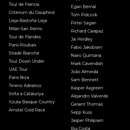
Tour de Francia
Egan Bernal
Critérium du Dauphiné
Tom Pidcock
Lieja-Bastoña-Lieja
Peter Sagan
Milán-San Remo
Richard Carapaz
Tour de Flandes
Jai Hindley
Paris-Roubaix
Fabio Jakobsen
Strade Bianche
Nairo Quintana
Tour Down Under
Mark Cavendish
UAE Tour
João Almeida
Paris-Niza
Sam Bennett
Tirreno Adriatico
Kasper Asgreen
Volta a Catalunya
Alejandro Valverde
Itzulia Basque Country
Geraint Thomas
Amstel Gold Race
Sepp Kuss
Jasper Philipsen
Rui Costa