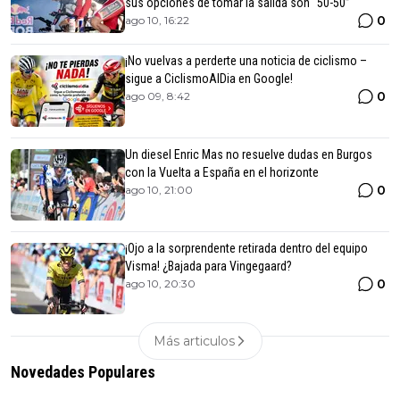
sus opciones de tomar la salida son “50-50”
0
ago 10, 16:22
¡No vuelvas a perderte una noticia de ciclismo –
sigue a CiclismoAlDia en Google!
0
ago 09, 8:42
Un diesel Enric Mas no resuelve dudas en Burgos
con la Vuelta a España en el horizonte
0
ago 10, 21:00
¡Ojo a la sorprendente retirada dentro del equipo
Visma! ¿Bajada para Vingegaard?
0
ago 10, 20:30
Más articulos
Novedades Populares