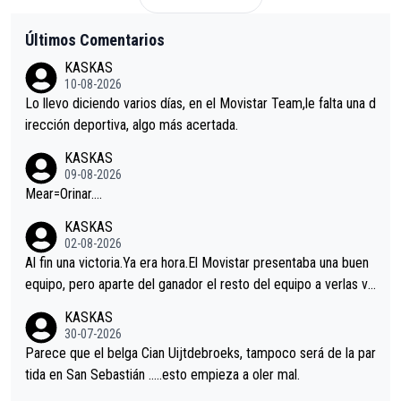
Últimos Comentarios
KASKAS
10-08-2026
Lo llevo diciendo varios días, en el Movistar Team,le falta una d
irección deportiva, algo más acertada.
KASKAS
09-08-2026
Mear=Orinar….
KASKAS
02-08-2026
Al fin una victoria.Ya era hora.El Movistar presentaba una buen
equipo, pero aparte del ganador el resto del equipo a verlas ve
nir.Repito aqui falta algo , y no es precisamente los corredore
KASKAS
s.La única buena noticia es la mejoría de Enric Más en San Seb
30-07-2026
astian.Si en la Vuelta a Burgos sigue la mejoría, podríamos ten
Parece que el belga Cian Uijtdebroeks, tampoco será de la par
er alguna sorpresa en la Vuelta.Ojalá.
tida en San Sebastián …..esto empieza a oler mal.