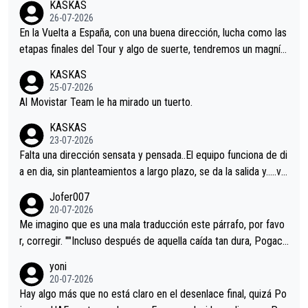
KASKAS
26-07-2026
En la Vuelta a España, con una buena dirección, lucha como las
etapas finales del Tour y algo de suerte, tendremos un magnífi
co resultado.Acepto apuestas………Suerte
KASKAS
25-07-2026
Al Movistar Team le ha mirado un tuerto.
KASKAS
23-07-2026
Falta una dirección sensata y pensada..El equipo funciona de di
a en dia, sin planteamientos a largo plazo, se da la salida y…..ve
remos qué pasa.Hecho de menos esos directores , Langarica,
Jofer007
Minguez, Velez etc etc.Me da pena vivir estos momentos tan
20-07-2026
tristes sin victorias.
Me imagino que es una mala traducción este párrafo, por favo
r, corregir. ""Incluso después de aquella caída tan dura, Pogaca
r volvió a atacarle en un descenso durante el Giro y Vingegaard
yoni
permaneció pegado a su rueda. Parecía increíble la forma en l
20-07-2026
a que era capaz de controlar el miedo", recordó."
Hay algo más que no está claro en el desenlace final, quizá Po