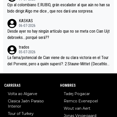
mano de una manera muy fraternal, más allá de los típicos toqu
Ojo al colombiano E.RUBIO, grán escalador al que aún no han sa
es en el hombro con que saludaba a Vingegard. Ahí hubo una in
bido dirigir.Algo me dice , que nos dará una sorpresa.
trahistoria que nunca sabremos. Quién mucho abarca poco apri
KASKAS
eta, a ver si por querer poner a Del Toro con calzador en posi
06-07-2026
ción de podio UAE y Pojacar se van complicar el tour.
Desde ayer no hay ningún artículo que no se meta con Cian Uijt
debroeks….porqué será??
trados
05-07-2026
La fama/potencial de Cian viene de su clara victoria en el Tour
del Porvenir, pero a quién superó?: 2.Staune-Mittet (Decathlon,
34º en el pasado Giro), 3.Hessmann (sí, Hessmann...), 4.Ryan (E
DF), 5.Piganzoli (Visma), 6.Fancellu (Ukyo), 7.Wilksch (Tudor),
8.Lenny Martinez (Bahrein), 9. Van Belle (Visma), 10. Vacek (Li
CARRERAS
HOMBRES
dl). A tiempo vista se obtiene mucha información...
Volta ao Algarve
Tadej Pogacar
Clasica Jaén Paraiso
Remco Evenepoel
Interior
Wout van Aert
Tour of Turkey
Jonas Vingegaard