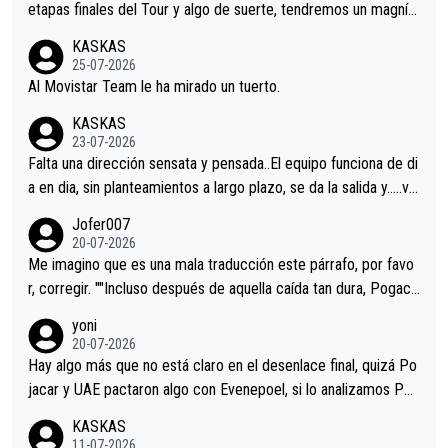
etapas finales del Tour y algo de suerte, tendremos un magnífi
co resultado.Acepto apuestas………Suerte
KASKAS
25-07-2026
Al Movistar Team le ha mirado un tuerto.
KASKAS
23-07-2026
Falta una dirección sensata y pensada..El equipo funciona de di
a en dia, sin planteamientos a largo plazo, se da la salida y…..ve
remos qué pasa.Hecho de menos esos directores , Langarica,
Jofer007
Minguez, Velez etc etc.Me da pena vivir estos momentos tan
20-07-2026
tristes sin victorias.
Me imagino que es una mala traducción este párrafo, por favo
r, corregir. ""Incluso después de aquella caída tan dura, Pogaca
r volvió a atacarle en un descenso durante el Giro y Vingegaard
yoni
permaneció pegado a su rueda. Parecía increíble la forma en l
20-07-2026
a que era capaz de controlar el miedo", recordó."
Hay algo más que no está claro en el desenlace final, quizá Po
jacar y UAE pactaron algo con Evenepoel, si lo analizamos Poj
acar no sprintó a tope y de hecho los últimos metros entra cas
KASKAS
i sin pedalear, luego está el saludo con Evenepoel dándose la
11-07-2026