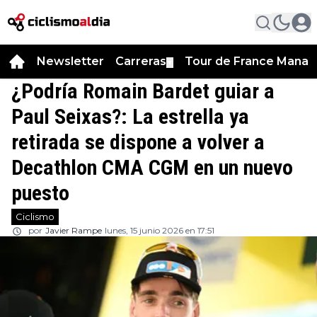
Newsletter
Carreras
Tour de France Manag
▼
¿Podría Romain Bardet guiar a
Paul Seixas?: La estrella ya
retirada se dispone a volver a
Decathlon CMA CGM en un nuevo
puesto
Ciclismo
por
Javier Rampe
lunes, 15 junio 2026 en 17:51