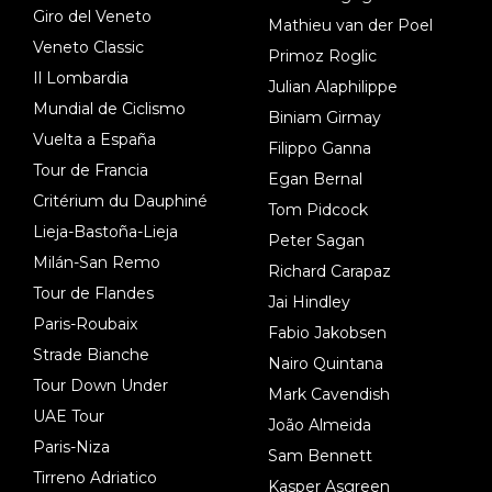
Giro del Veneto
Mathieu van der Poel
Veneto Classic
Primoz Roglic
Il Lombardia
Julian Alaphilippe
Mundial de Ciclismo
Biniam Girmay
Vuelta a España
Filippo Ganna
Tour de Francia
Egan Bernal
Critérium du Dauphiné
Tom Pidcock
Lieja-Bastoña-Lieja
Peter Sagan
Milán-San Remo
Richard Carapaz
Tour de Flandes
Jai Hindley
Paris-Roubaix
Fabio Jakobsen
Strade Bianche
Nairo Quintana
Tour Down Under
Mark Cavendish
UAE Tour
João Almeida
Paris-Niza
Sam Bennett
Tirreno Adriatico
Kasper Asgreen