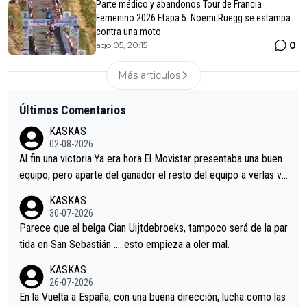
Parte médico y abandonos Tour de Francia
Femenino 2026 Etapa 5: Noemi Rüegg se estampa
contra una moto
0
ago 05, 20:15
Más articulos
Últimos Comentarios
KASKAS
02-08-2026
Al fin una victoria.Ya era hora.El Movistar presentaba una buen
equipo, pero aparte del ganador el resto del equipo a verlas ve
nir.Repito aqui falta algo , y no es precisamente los corredore
KASKAS
s.La única buena noticia es la mejoría de Enric Más en San Seb
30-07-2026
astian.Si en la Vuelta a Burgos sigue la mejoría, podríamos ten
Parece que el belga Cian Uijtdebroeks, tampoco será de la par
er alguna sorpresa en la Vuelta.Ojalá.
tida en San Sebastián …..esto empieza a oler mal.
KASKAS
26-07-2026
En la Vuelta a España, con una buena dirección, lucha como las