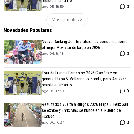
resiste el amarillo
0
ago 05, 18:59
Más articulos
Novedades Populares
Nuevo Ranking UCI: Tesfatsion se consolida como
el mejor Movistar de largo en 2026
0
ago 06, 8:48
Tour de Francia Femenino 2026 Clasificación
general Etapa 5: Vollering lo intenta, pero Reusser
resiste el amarillo
0
ago 05, 18:59
Resultados Vuelta a Burgos 2026 Etapa 3: Felix Gall
se exhibe y Enric Mas se hunde en el Puerto del
Escudo
0
ago 06, 16:34