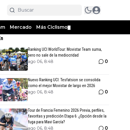
am
Mercado
Más Ciclismo
▼
En
Ranking UCI WorldTour: Movistar Team suma,
pero no sale de la mediocridad
0
ago 06, 8:48
Nuevo Ranking UCI: Tesfatsion se consolida
como el mejor Movistar de largo en 2026
0
ago 06, 8:48
Tour de Francia Femenino 2026 Previa, perfiles,
favoritas y predicción Etapa 6: ¿Opción desde la
fuga para Mavi García?
0
ago 06, 8:48