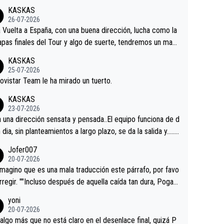
KASKAS
26-07-2026
a Vuelta a España, con una buena dirección, lucha como la
apas finales del Tour y algo de suerte, tendremos un magn
o resultado.Acepto apuestas………Suerte
KASKAS
25-07-2026
ovistar Team le ha mirado un tuerto.
KASKAS
23-07-2026
a una dirección sensata y pensada..El equipo funciona de d
n dia, sin planteamientos a largo plazo, se da la salida y…..v
os qué pasa.Hecho de menos esos directores , Langaric
Jofer007
inguez, Velez etc etc.Me da pena vivir estos momentos t
20-07-2026
istes sin victorias.
magino que es una mala traducción este párrafo, por favo
orregir. ""Incluso después de aquella caída tan dura, Pogac
olvió a atacarle en un descenso durante el Giro y Vingegaa
yoni
ermaneció pegado a su rueda. Parecía increíble la forma
20-07-2026
a que era capaz de controlar el miedo", recordó."
algo más que no está claro en el desenlace final, quizá P