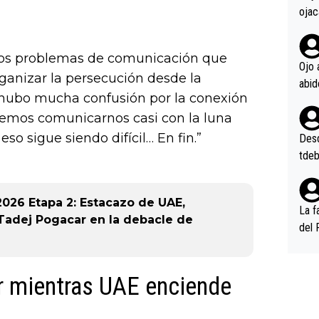
ojac
ojac
casi
 los problemas de comunicación que
la m
Ojo 
ganizar la persecución desde la
oque
n hubo mucha confusión por la conexión
na i
o ap
odemos comunicarnos casi con la luna
n po
so sigue siendo difícil… En fin.”
Desde
tdeb
2026 Etapa 2: Estacazo de UAE,
La f
 Tadej Pogacar en la debacle de
del 
n, 3
n (E
ir mientras UAE enciende
or),
k (L