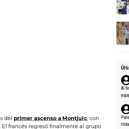
Últ
Al f
equi
enir
es.L
ebas
Pare
es del
primer ascenso a Montjuïc
, con
ener
rtid
. El francés regresó finalmente al grupo