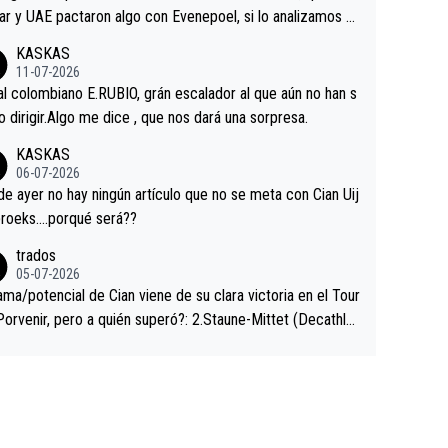
ar y UAE pactaron algo con Evenepoel, si lo analizamos P
ar no sprintó a tope y de hecho los últimos metros entra
KASKAS
 sin pedalear, luego está el saludo con Evenepoel dándose
11-07-2026
ano de una manera muy fraternal, más allá de los típicos t
al colombiano E.RUBIO, grán escalador al que aún no han s
s en el hombro con que saludaba a Vingegard. Ahí hubo u
abido dirigir.Algo me dice , que nos dará una sorpresa.
ntrahistoria que nunca sabremos. Quién mucho abarca poc
KASKAS
rieta, a ver si por querer poner a Del Toro con calzador e
06-07-2026
sición de podio UAE y Pojacar se van complicar el tour.
 ayer no hay ningún artículo que no se meta con Cian Uij
roeks….porqué será??
trados
05-07-2026
ama/potencial de Cian viene de su clara victoria en el Tour
Porvenir, pero a quién superó?: 2.Staune-Mittet (Decathlo
4º en el pasado Giro), 3.Hessmann (sí, Hessmann...), 4.Rya
DF), 5.Piganzoli (Visma), 6.Fancellu (Ukyo), 7.Wilksch (Tud
 8.Lenny Martinez (Bahrein), 9. Van Belle (Visma), 10. Vace
idl). A tiempo vista se obtiene mucha información...