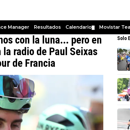
nce Manager
Resultados
Calendario
Movistar Te
▼
s con la luna... pero en
Solo 
n la radio de Paul Seixas
our de Francia