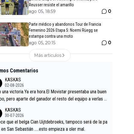
Reusser resiste el amarillo
0
ago 05, 18:59
Parte médico y abandonos Tour de Francia
Femenino 2026 Etapa 5: Noemi Rüegg se
estampa contra una moto
0
ago 05, 20:15
Más articulos
imos Comentarios
KASKAS
02-08-2026
in una victoria.Ya era hora.El Movistar presentaba una buen
po, pero aparte del ganador el resto del equipo a verlas v
.Repito aqui falta algo , y no es precisamente los corredor
KASKAS
a única buena noticia es la mejoría de Enric Más en San S
30-07-2026
tian.Si en la Vuelta a Burgos sigue la mejoría, podríamos t
ce que el belga Cian Uijtdebroeks, tampoco será de la pa
 alguna sorpresa en la Vuelta.Ojalá.
a en San Sebastián …..esto empieza a oler mal.