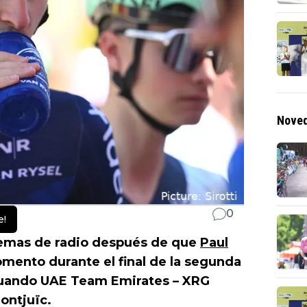
Noved
0
e!
lemas de radio después de que
Paul
omento durante el final de la segunda
cuando UAE Team Emirates – XRG
ontjuïc.