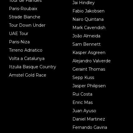
Tour de Flandes
Jai Hindley
Paris-Roubaix
Fabio Jakobsen
Strade Bianche
Nairo Quintana
Tour Down Under
Mark Cavendish
UAE Tour
João Almeida
Paris-Niza
Sam Bennett
Tirreno Adriatico
Kasper Asgreen
Volta a Catalunya
Alejandro Valverde
Itzulia Basque Country
Geraint Thomas
Amstel Gold Race
Sepp Kuss
Jasper Philipsen
Rui Costa
Enric Mas
Juan Ayuso
Daniel Martinez
Fernando Gaviria