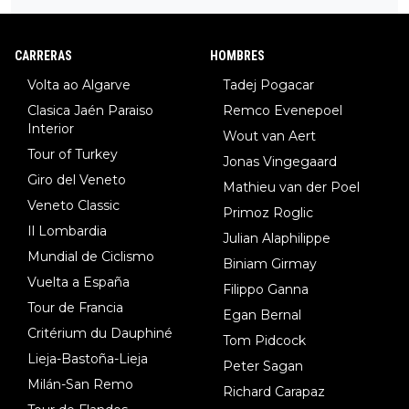
34º en el pasado Giro), 3.Hessmann (sí, Hessmann...), 4.Ryan (E
DF), 5.Piganzoli (Visma), 6.Fancellu (Ukyo), 7.Wilksch (Tudor),
8.Lenny Martinez (Bahrein), 9. Van Belle (Visma), 10. Vacek (Li
CARRERAS
HOMBRES
dl). A tiempo vista se obtiene mucha información...
Volta ao Algarve
Tadej Pogacar
Clasica Jaén Paraiso
Remco Evenepoel
Interior
Wout van Aert
Tour of Turkey
Jonas Vingegaard
Giro del Veneto
Mathieu van der Poel
Veneto Classic
Primoz Roglic
Il Lombardia
Julian Alaphilippe
Mundial de Ciclismo
Biniam Girmay
Vuelta a España
Filippo Ganna
Tour de Francia
Egan Bernal
Critérium du Dauphiné
Tom Pidcock
Lieja-Bastoña-Lieja
Peter Sagan
Milán-San Remo
Richard Carapaz