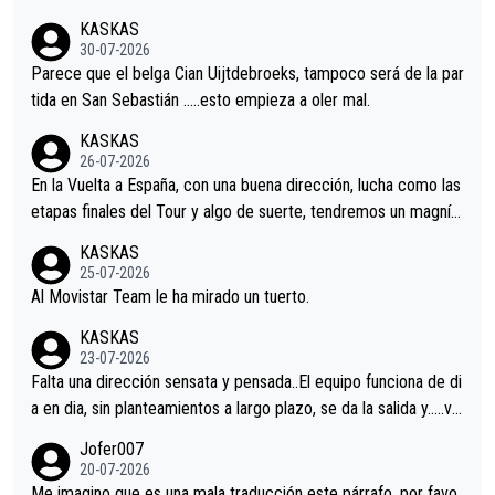
nir.Repito aqui falta algo , y no es precisamente los corredore
KASKAS
s.La única buena noticia es la mejoría de Enric Más en San Seb
30-07-2026
astian.Si en la Vuelta a Burgos sigue la mejoría, podríamos ten
Parece que el belga Cian Uijtdebroeks, tampoco será de la par
er alguna sorpresa en la Vuelta.Ojalá.
tida en San Sebastián …..esto empieza a oler mal.
KASKAS
26-07-2026
En la Vuelta a España, con una buena dirección, lucha como las
etapas finales del Tour y algo de suerte, tendremos un magnífi
co resultado.Acepto apuestas………Suerte
KASKAS
25-07-2026
Al Movistar Team le ha mirado un tuerto.
KASKAS
23-07-2026
Falta una dirección sensata y pensada..El equipo funciona de di
a en dia, sin planteamientos a largo plazo, se da la salida y…..ve
remos qué pasa.Hecho de menos esos directores , Langarica,
Jofer007
Minguez, Velez etc etc.Me da pena vivir estos momentos tan
20-07-2026
tristes sin victorias.
Me imagino que es una mala traducción este párrafo, por favo