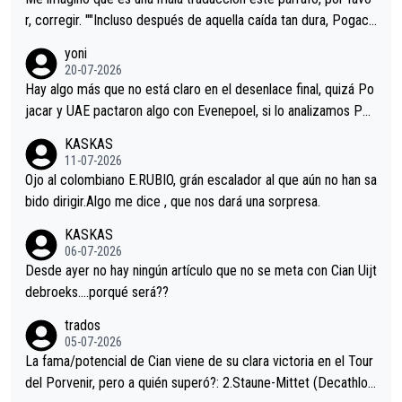
r, corregir. ""Incluso después de aquella caída tan dura, Pogaca
r volvió a atacarle en un descenso durante el Giro y Vingegaard
yoni
permaneció pegado a su rueda. Parecía increíble la forma en l
20-07-2026
a que era capaz de controlar el miedo", recordó."
Hay algo más que no está claro en el desenlace final, quizá Po
jacar y UAE pactaron algo con Evenepoel, si lo analizamos Poj
acar no sprintó a tope y de hecho los últimos metros entra cas
KASKAS
i sin pedalear, luego está el saludo con Evenepoel dándose la
11-07-2026
mano de una manera muy fraternal, más allá de los típicos toqu
Ojo al colombiano E.RUBIO, grán escalador al que aún no han sa
es en el hombro con que saludaba a Vingegard. Ahí hubo una in
bido dirigir.Algo me dice , que nos dará una sorpresa.
trahistoria que nunca sabremos. Quién mucho abarca poco apri
KASKAS
eta, a ver si por querer poner a Del Toro con calzador en posi
06-07-2026
ción de podio UAE y Pojacar se van complicar el tour.
Desde ayer no hay ningún artículo que no se meta con Cian Uijt
debroeks….porqué será??
trados
05-07-2026
La fama/potencial de Cian viene de su clara victoria en el Tour
del Porvenir, pero a quién superó?: 2.Staune-Mittet (Decathlon,