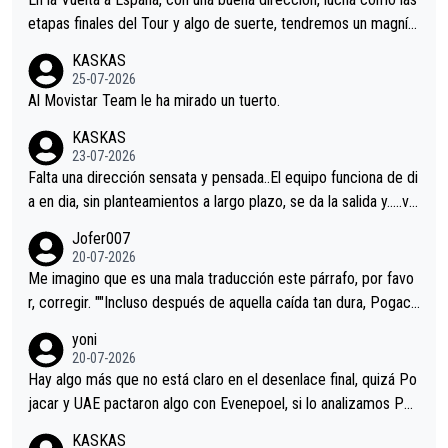
etapas finales del Tour y algo de suerte, tendremos un magnífi
co resultado.Acepto apuestas………Suerte
KASKAS
25-07-2026
Al Movistar Team le ha mirado un tuerto.
KASKAS
23-07-2026
Falta una dirección sensata y pensada..El equipo funciona de di
a en dia, sin planteamientos a largo plazo, se da la salida y…..ve
remos qué pasa.Hecho de menos esos directores , Langarica,
Jofer007
Minguez, Velez etc etc.Me da pena vivir estos momentos tan
20-07-2026
tristes sin victorias.
Me imagino que es una mala traducción este párrafo, por favo
r, corregir. ""Incluso después de aquella caída tan dura, Pogaca
r volvió a atacarle en un descenso durante el Giro y Vingegaard
yoni
permaneció pegado a su rueda. Parecía increíble la forma en l
20-07-2026
a que era capaz de controlar el miedo", recordó."
Hay algo más que no está claro en el desenlace final, quizá Po
jacar y UAE pactaron algo con Evenepoel, si lo analizamos Poj
acar no sprintó a tope y de hecho los últimos metros entra cas
KASKAS