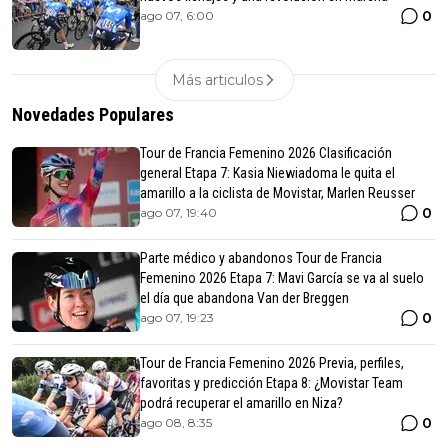
0
ago 07, 6:00
Más articulos
Novedades Populares
Tour de Francia Femenino 2026 Clasificación
general Etapa 7: Kasia Niewiadoma le quita el
amarillo a la ciclista de Movistar, Marlen Reusser
0
ago 07, 19:40
Parte médico y abandonos Tour de Francia
Femenino 2026 Etapa 7: Mavi García se va al suelo
el día que abandona Van der Breggen
0
ago 07, 19:23
Tour de Francia Femenino 2026 Previa, perfiles,
favoritas y predicción Etapa 8: ¿Movistar Team
podrá recuperar el amarillo en Niza?
0
ago 08, 8:35