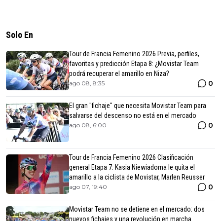
Solo En
Tour de Francia Femenino 2026 Previa, perfiles,
favoritas y predicción Etapa 8: ¿Movistar Team
podrá recuperar el amarillo en Niza?
0
ago 08, 8:35
El gran "fichaje" que necesita Movistar Team para
salvarse del descenso no está en el mercado
0
ago 08, 6:00
Tour de Francia Femenino 2026 Clasificación
general Etapa 7: Kasia Niewiadoma le quita el
amarillo a la ciclista de Movistar, Marlen Reusser
0
ago 07, 19:40
Movistar Team no se detiene en el mercado: dos
nuevos fichajes y una revolución en marcha