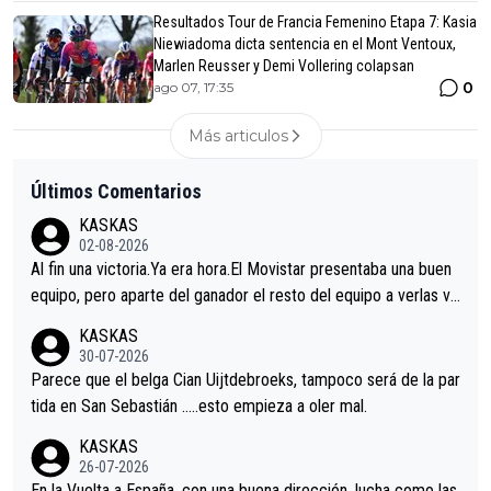
Resultados Tour de Francia Femenino Etapa 7: Kasia
Niewiadoma dicta sentencia en el Mont Ventoux,
Marlen Reusser y Demi Vollering colapsan
0
ago 07, 17:35
Más articulos
Últimos Comentarios
KASKAS
02-08-2026
Al fin una victoria.Ya era hora.El Movistar presentaba una buen
equipo, pero aparte del ganador el resto del equipo a verlas ve
nir.Repito aqui falta algo , y no es precisamente los corredore
KASKAS
s.La única buena noticia es la mejoría de Enric Más en San Seb
30-07-2026
astian.Si en la Vuelta a Burgos sigue la mejoría, podríamos ten
Parece que el belga Cian Uijtdebroeks, tampoco será de la par
er alguna sorpresa en la Vuelta.Ojalá.
tida en San Sebastián …..esto empieza a oler mal.
KASKAS
26-07-2026
En la Vuelta a España, con una buena dirección, lucha como las