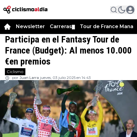
Newsletter
Carreras
Tour de France Manag
▼
Participa en el Fantasy Tour de
France (Budget): Al menos 10.000
€en premios
Ciclismo
por
Juan Larra
jueves, 03 julio 2025 en 14:43