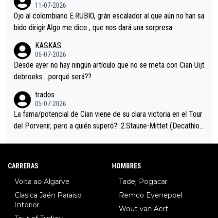
i sin pedalear, luego está el saludo con Evenepoel dándose la
11-07-2026
mano de una manera muy fraternal, más allá de los típicos toqu
Ojo al colombiano E.RUBIO, grán escalador al que aún no han sa
es en el hombro con que saludaba a Vingegard. Ahí hubo una in
bido dirigir.Algo me dice , que nos dará una sorpresa.
trahistoria que nunca sabremos. Quién mucho abarca poco apri
KASKAS
eta, a ver si por querer poner a Del Toro con calzador en posi
06-07-2026
ción de podio UAE y Pojacar se van complicar el tour.
Desde ayer no hay ningún artículo que no se meta con Cian Uijt
debroeks….porqué será??
trados
05-07-2026
La fama/potencial de Cian viene de su clara victoria en el Tour
del Porvenir, pero a quién superó?: 2.Staune-Mittet (Decathlon,
34º en el pasado Giro), 3.Hessmann (sí, Hessmann...), 4.Ryan (E
DF), 5.Piganzoli (Visma), 6.Fancellu (Ukyo), 7.Wilksch (Tudor),
8.Lenny Martinez (Bahrein), 9. Van Belle (Visma), 10. Vacek (Li
CARRERAS
HOMBRES
dl). A tiempo vista se obtiene mucha información...
Volta ao Algarve
Tadej Pogacar
Clasica Jaén Paraiso
Remco Evenepoel
Interior
Wout van Aert