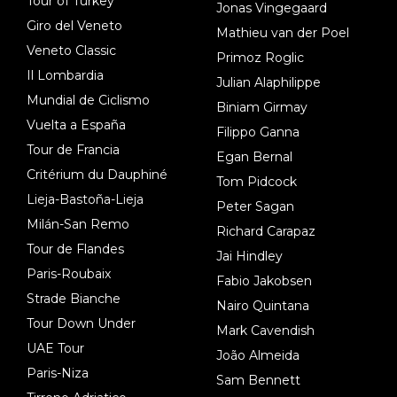
Tour of Turkey
Jonas Vingegaard
Giro del Veneto
Mathieu van der Poel
Veneto Classic
Primoz Roglic
Il Lombardia
Julian Alaphilippe
Mundial de Ciclismo
Biniam Girmay
Vuelta a España
Filippo Ganna
Tour de Francia
Egan Bernal
Critérium du Dauphiné
Tom Pidcock
Lieja-Bastoña-Lieja
Peter Sagan
Milán-San Remo
Richard Carapaz
Tour de Flandes
Jai Hindley
Paris-Roubaix
Fabio Jakobsen
Strade Bianche
Nairo Quintana
Tour Down Under
Mark Cavendish
UAE Tour
João Almeida
Paris-Niza
Sam Bennett