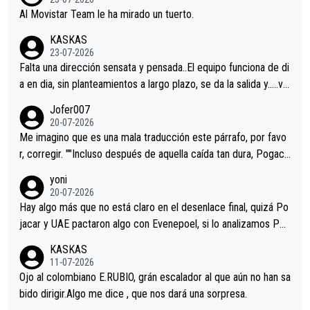
Al Movistar Team le ha mirado un tuerto.
KASKAS
23-07-2026
Falta una dirección sensata y pensada..El equipo funciona de di
a en dia, sin planteamientos a largo plazo, se da la salida y…..ve
remos qué pasa.Hecho de menos esos directores , Langarica,
Jofer007
Minguez, Velez etc etc.Me da pena vivir estos momentos tan
20-07-2026
tristes sin victorias.
Me imagino que es una mala traducción este párrafo, por favo
r, corregir. ""Incluso después de aquella caída tan dura, Pogaca
r volvió a atacarle en un descenso durante el Giro y Vingegaard
yoni
permaneció pegado a su rueda. Parecía increíble la forma en l
20-07-2026
a que era capaz de controlar el miedo", recordó."
Hay algo más que no está claro en el desenlace final, quizá Po
jacar y UAE pactaron algo con Evenepoel, si lo analizamos Poj
acar no sprintó a tope y de hecho los últimos metros entra cas
KASKAS
i sin pedalear, luego está el saludo con Evenepoel dándose la
11-07-2026
mano de una manera muy fraternal, más allá de los típicos toqu
Ojo al colombiano E.RUBIO, grán escalador al que aún no han sa
es en el hombro con que saludaba a Vingegard. Ahí hubo una in
bido dirigir.Algo me dice , que nos dará una sorpresa.
trahistoria que nunca sabremos. Quién mucho abarca poco apri