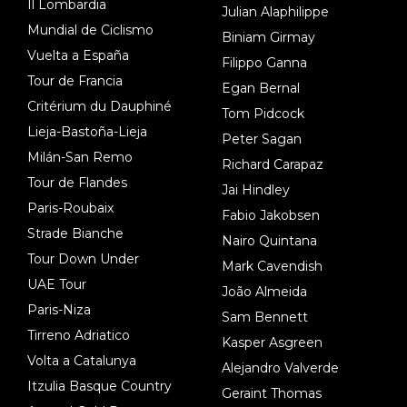
Il Lombardia
Julian Alaphilippe
Mundial de Ciclismo
Biniam Girmay
Vuelta a España
Filippo Ganna
Tour de Francia
Egan Bernal
Critérium du Dauphiné
Tom Pidcock
Lieja-Bastoña-Lieja
Peter Sagan
Milán-San Remo
Richard Carapaz
Tour de Flandes
Jai Hindley
Paris-Roubaix
Fabio Jakobsen
Strade Bianche
Nairo Quintana
Tour Down Under
Mark Cavendish
UAE Tour
João Almeida
Paris-Niza
Sam Bennett
Tirreno Adriatico
Kasper Asgreen
Volta a Catalunya
Alejandro Valverde
Itzulia Basque Country
Geraint Thomas