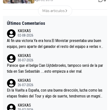
0
Más articulos
Últimos Comentarios
KASKAS
02-08-2026
Al fin una victoria.Ya era hora.El Movistar presentaba una buen
equipo, pero aparte del ganador el resto del equipo a verlas ve
nir.Repito aqui falta algo , y no es precisamente los corredore
KASKAS
s.La única buena noticia es la mejoría de Enric Más en San Seb
30-07-2026
astian.Si en la Vuelta a Burgos sigue la mejoría, podríamos ten
Parece que el belga Cian Uijtdebroeks, tampoco será de la par
er alguna sorpresa en la Vuelta.Ojalá.
tida en San Sebastián …..esto empieza a oler mal.
KASKAS
26-07-2026
En la Vuelta a España, con una buena dirección, lucha como las
etapas finales del Tour y algo de suerte, tendremos un magnífi
co resultado.Acepto apuestas………Suerte
KASKAS
25-07-2026