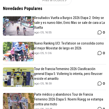
Más articulos
Novedades Populares
Resultados Vuelta a Burgos 2026 Etapa 2: Onley se
sale y es nuevo líder; Enric Mas se sale de cara a La
Vuelta
0
ago 05, 16:55
Nuevo Ranking UCI: Tesfatsion se consolida como
el mejor Movistar de largo en 2026
0
ago 05, 9:06
Tour de Francia Femenino 2026 Clasificación
general Etapa 5: Vollering lo intenta, pero Reusser
resiste el amarillo
0
ago 05, 18:59
Parte médico y abandonos Tour de Francia
Femenino 2026 Etapa 5: Noemi Rüegg se estampa
contra una moto
ago 05, 20:15