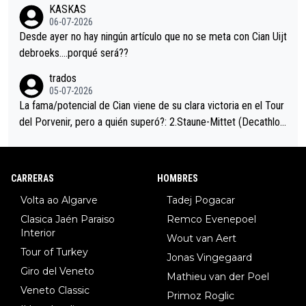
KASKAS
eta, a ver si por querer poner a Del Toro con calzador en posi
06-07-2026
ción de podio UAE y Pojacar se van complicar el tour.
Desde ayer no hay ningún artículo que no se meta con Cian Uijt
debroeks….porqué será??
trados
05-07-2026
La fama/potencial de Cian viene de su clara victoria en el Tour
del Porvenir, pero a quién superó?: 2.Staune-Mittet (Decathlon,
34º en el pasado Giro), 3.Hessmann (sí, Hessmann...), 4.Ryan (E
DF), 5.Piganzoli (Visma), 6.Fancellu (Ukyo), 7.Wilksch (Tudor),
8.Lenny Martinez (Bahrein), 9. Van Belle (Visma), 10. Vacek (Li
CARRERAS
HOMBRES
dl). A tiempo vista se obtiene mucha información...
Volta ao Algarve
Tadej Pogacar
Clasica Jaén Paraiso
Remco Evenepoel
Interior
Wout van Aert
Tour of Turkey
Jonas Vingegaard
Giro del Veneto
Mathieu van der Poel
Veneto Classic
Primoz Roglic