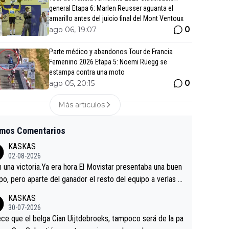
general Etapa 6: Marlen Reusser aguanta el
amarillo antes del juicio final del Mont Ventoux
0
ago 06, 19:07
Parte médico y abandonos Tour de Francia
Femenino 2026 Etapa 5: Noemi Rüegg se
estampa contra una moto
0
ago 05, 20:15
Más articulos
imos Comentarios
KASKAS
02-08-2026
in una victoria.Ya era hora.El Movistar presentaba una buen
po, pero aparte del ganador el resto del equipo a verlas v
.Repito aqui falta algo , y no es precisamente los corredor
KASKAS
a única buena noticia es la mejoría de Enric Más en San S
30-07-2026
tian.Si en la Vuelta a Burgos sigue la mejoría, podríamos t
ce que el belga Cian Uijtdebroeks, tampoco será de la pa
 alguna sorpresa en la Vuelta.Ojalá.