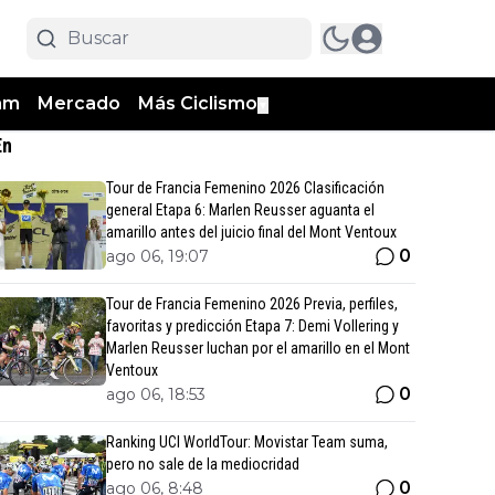
am
Mercado
Más Ciclismo
▼
En
Tour de Francia Femenino 2026 Clasificación
general Etapa 6: Marlen Reusser aguanta el
amarillo antes del juicio final del Mont Ventoux
0
ago 06, 19:07
Tour de Francia Femenino 2026 Previa, perfiles,
favoritas y predicción Etapa 7: Demi Vollering y
Marlen Reusser luchan por el amarillo en el Mont
Ventoux
0
ago 06, 18:53
Ranking UCI WorldTour: Movistar Team suma,
pero no sale de la mediocridad
0
ago 06, 8:48