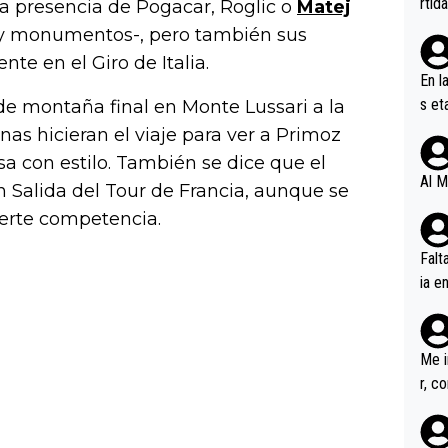
rtid
a presencia de Pogacar, Roglic o
Matej
y monumentos-, pero también sus
te en el Giro de Italia.
En l
s et
 de montaña final en Monte Lussari a la
ífic
nas hicieran el viaje para ver a Primoz
sa con estilo. También se dice que el
Al M
n Salida del Tour de Francia, aunque se
uerte competencia.
Falt
ia e
erem
a, M
an tr
Me i
r, c
ar v
rd p