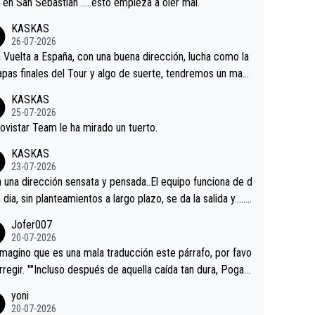
a en San Sebastián …..esto empieza a oler mal.
KASKAS
26-07-2026
a Vuelta a España, con una buena dirección, lucha como la
apas finales del Tour y algo de suerte, tendremos un magn
o resultado.Acepto apuestas………Suerte
KASKAS
25-07-2026
ovistar Team le ha mirado un tuerto.
KASKAS
23-07-2026
a una dirección sensata y pensada..El equipo funciona de d
n dia, sin planteamientos a largo plazo, se da la salida y…..v
os qué pasa.Hecho de menos esos directores , Langaric
Jofer007
inguez, Velez etc etc.Me da pena vivir estos momentos t
20-07-2026
istes sin victorias.
magino que es una mala traducción este párrafo, por favo
orregir. ""Incluso después de aquella caída tan dura, Pogac
olvió a atacarle en un descenso durante el Giro y Vingegaa
yoni
ermaneció pegado a su rueda. Parecía increíble la forma
20-07-2026