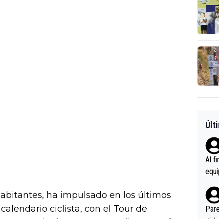
Últ
Al f
equi
enir
 habitantes, ha impulsado en los últimos
es.L
ebas
alendario ciclista, con el Tour de
Pare
ener