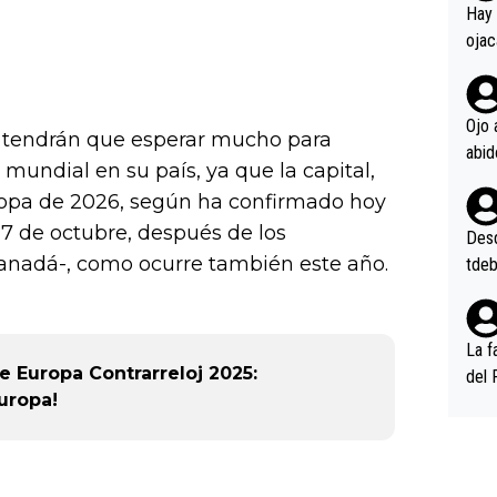
en l
Hay 
ojac
ojac
casi
la m
Ojo 
o tendrán que esperar mucho para
oque
mundial en su país, ya que la capital,
na i
ropa de 2026, según ha confirmado hoy
o ap
n po
 7 de octubre, después de los
Desde
nadá-, como ocurre también este año.
tdeb
La f
 Europa Contrarreloj 2025:
del 
uropa!
n, 3
n (E
or),
k (L