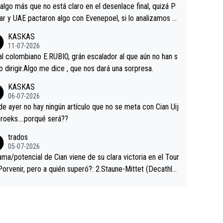
a que era capaz de controlar el miedo", recordó."
algo más que no está claro en el desenlace final, quizá P
ar y UAE pactaron algo con Evenepoel, si lo analizamos P
ar no sprintó a tope y de hecho los últimos metros entra
KASKAS
 sin pedalear, luego está el saludo con Evenepoel dándose
11-07-2026
ano de una manera muy fraternal, más allá de los típicos t
al colombiano E.RUBIO, grán escalador al que aún no han s
s en el hombro con que saludaba a Vingegard. Ahí hubo u
abido dirigir.Algo me dice , que nos dará una sorpresa.
ntrahistoria que nunca sabremos. Quién mucho abarca poc
KASKAS
rieta, a ver si por querer poner a Del Toro con calzador e
06-07-2026
sición de podio UAE y Pojacar se van complicar el tour.
 ayer no hay ningún artículo que no se meta con Cian Uij
roeks….porqué será??
trados
05-07-2026
ama/potencial de Cian viene de su clara victoria en el Tour
Porvenir, pero a quién superó?: 2.Staune-Mittet (Decathlo
4º en el pasado Giro), 3.Hessmann (sí, Hessmann...), 4.Rya
DF), 5.Piganzoli (Visma), 6.Fancellu (Ukyo), 7.Wilksch (Tud
 8.Lenny Martinez (Bahrein), 9. Van Belle (Visma), 10. Vace
idl). A tiempo vista se obtiene mucha información...