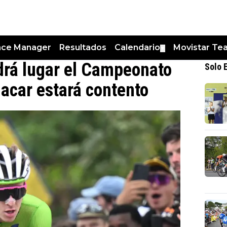
nce Manager
Resultados
Calendario
Movistar Te
▼
rá lugar el Campeonato
Solo 
acar estará contento