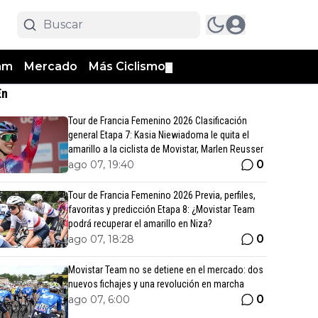
am
Mercado
Más Ciclismo
▼
En
Tour de Francia Femenino 2026 Clasificación
general Etapa 7: Kasia Niewiadoma le quita el
amarillo a la ciclista de Movistar, Marlen Reusser
0
ago 07, 19:40
Tour de Francia Femenino 2026 Previa, perfiles,
favoritas y predicción Etapa 8: ¿Movistar Team
podrá recuperar el amarillo en Niza?
0
ago 07, 18:28
Movistar Team no se detiene en el mercado: dos
nuevos fichajes y una revolución en marcha
0
ago 07, 6:00