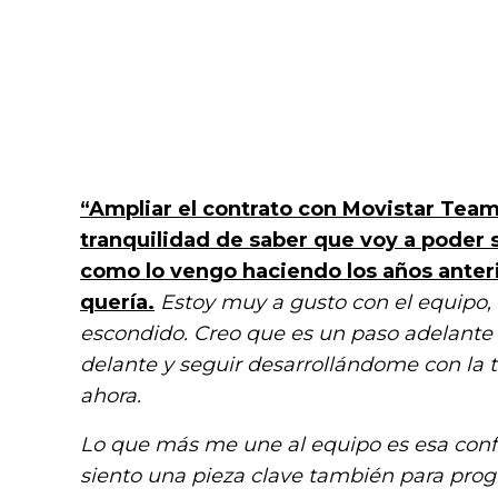
“Ampliar el contrato con Movistar Te
tranquilidad de saber que voy a poder
como lo vengo haciendo los años anterio
quería.
Estoy muy a gusto con el equipo, 
escondido. Creo que es un paso adelante 
delante y seguir desarrollándome con la t
ahora.
Lo que más me une al equipo es esa co
siento una pieza clave también para prog