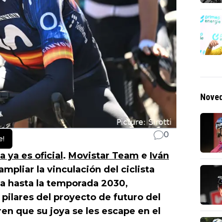
Noved
0
e!
 ya es oficial
.
Movistar Team
e
Iván
pliar la vinculación del ciclista
ica hasta la temporada 2030,
pilares del proyecto de futuro del
n que su joya se les escape en el