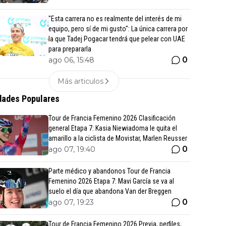
"Esta carrera no es realmente del interés de mi
equipo, pero sí de mi gusto": La única carrera por
la que Tadej Pogacar tendrá que pelear con UAE
para prepararla
0
ago 06, 15:48
Más articulos
ades Populares
Tour de Francia Femenino 2026 Clasificación
general Etapa 7: Kasia Niewiadoma le quita el
amarillo a la ciclista de Movistar, Marlen Reusser
0
ago 07, 19:40
Parte médico y abandonos Tour de Francia
Femenino 2026 Etapa 7: Mavi García se va al
suelo el día que abandona Van der Breggen
0
ago 07, 19:23
Tour de Francia Femenino 2026 Previa, perfiles,