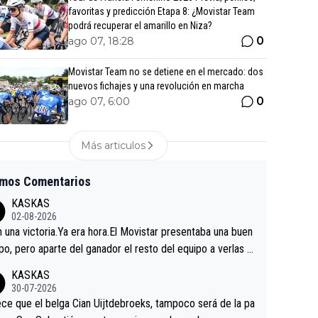
favoritas y predicción Etapa 8: ¿Movistar Team
podrá recuperar el amarillo en Niza?
0
ago 07, 18:28
Movistar Team no se detiene en el mercado: dos
nuevos fichajes y una revolución en marcha
0
ago 07, 6:00
Más articulos
imos Comentarios
KASKAS
02-08-2026
in una victoria.Ya era hora.El Movistar presentaba una buen
po, pero aparte del ganador el resto del equipo a verlas v
.Repito aqui falta algo , y no es precisamente los corredor
KASKAS
a única buena noticia es la mejoría de Enric Más en San S
30-07-2026
tian.Si en la Vuelta a Burgos sigue la mejoría, podríamos t
ce que el belga Cian Uijtdebroeks, tampoco será de la pa
 alguna sorpresa en la Vuelta.Ojalá.