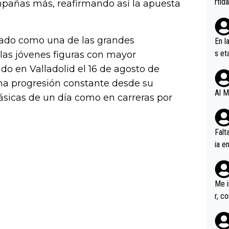
rtid
mpañas más, reafirmando así la apuesta
.
dado como una de las grandes
En l
s et
 las jóvenes figuras con mayor
ífic
do en Valladolid el 16 de agosto de
una progresión constante desde su
Al M
ásicas de un día como en carreras por
Falt
ia e
erem
a, M
an tr
Me i
r, c
ar v
rd p