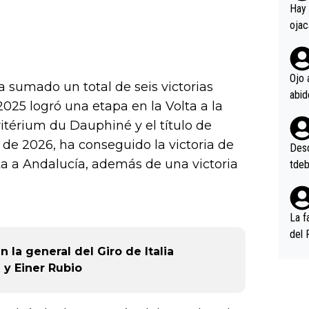
en l
Hay 
ojac
ojac
casi
la m
Ojo 
sumado un total de seis victorias
oque
025 logró una etapa en la Volta a la
na i
itérium du Dauphiné y el título de
o ap
n po
de 2026, ha conseguido la victoria de
Desde
lta a Andalucía, además de una victoria
tdeb
La f
del 
n, 3
la general del Giro de Italia
n (E
 y Einer Rubio
or),
k (L