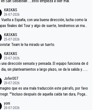
a en San Sebastián …..esto empieza a oler mal.
KASKAS
26-07-2026
a Vuelta a España, con una buena dirección, lucha como la
apas finales del Tour y algo de suerte, tendremos un magn
o resultado.Acepto apuestas………Suerte
KASKAS
25-07-2026
ovistar Team le ha mirado un tuerto.
KASKAS
23-07-2026
a una dirección sensata y pensada..El equipo funciona de d
n dia, sin planteamientos a largo plazo, se da la salida y…..v
os qué pasa.Hecho de menos esos directores , Langaric
Jofer007
inguez, Velez etc etc.Me da pena vivir estos momentos t
20-07-2026
istes sin victorias.
magino que es una mala traducción este párrafo, por favo
orregir. ""Incluso después de aquella caída tan dura, Pogac
olvió a atacarle en un descenso durante el Giro y Vingegaa
yoni
ermaneció pegado a su rueda. Parecía increíble la forma
20-07-2026