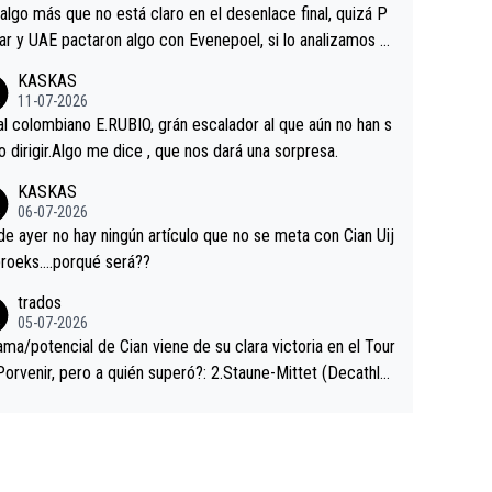
a que era capaz de controlar el miedo", recordó."
algo más que no está claro en el desenlace final, quizá P
ar y UAE pactaron algo con Evenepoel, si lo analizamos P
ar no sprintó a tope y de hecho los últimos metros entra
KASKAS
 sin pedalear, luego está el saludo con Evenepoel dándose
11-07-2026
ano de una manera muy fraternal, más allá de los típicos t
al colombiano E.RUBIO, grán escalador al que aún no han s
s en el hombro con que saludaba a Vingegard. Ahí hubo u
abido dirigir.Algo me dice , que nos dará una sorpresa.
ntrahistoria que nunca sabremos. Quién mucho abarca poc
KASKAS
rieta, a ver si por querer poner a Del Toro con calzador e
06-07-2026
sición de podio UAE y Pojacar se van complicar el tour.
 ayer no hay ningún artículo que no se meta con Cian Uij
roeks….porqué será??
trados
05-07-2026
ama/potencial de Cian viene de su clara victoria en el Tour
Porvenir, pero a quién superó?: 2.Staune-Mittet (Decathlo
4º en el pasado Giro), 3.Hessmann (sí, Hessmann...), 4.Rya
DF), 5.Piganzoli (Visma), 6.Fancellu (Ukyo), 7.Wilksch (Tud
 8.Lenny Martinez (Bahrein), 9. Van Belle (Visma), 10. Vace
idl). A tiempo vista se obtiene mucha información...