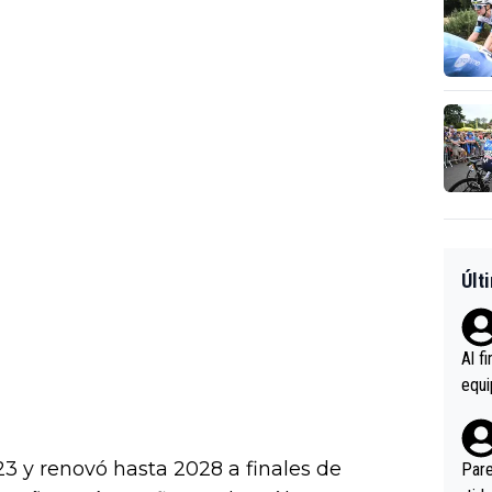
Últ
Al f
equi
enir
es.L
ebas
3 y renovó hasta 2028 a finales de
Pare
ener