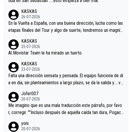
tida en San Sebastián …..esto empieza a oler mal.
KASKAS
26-07-2026
En la Vuelta a España, con una buena dirección, lucha como las
etapas finales del Tour y algo de suerte, tendremos un magnífi
co resultado.Acepto apuestas………Suerte
KASKAS
25-07-2026
Al Movistar Team le ha mirado un tuerto.
KASKAS
23-07-2026
Falta una dirección sensata y pensada..El equipo funciona de di
a en dia, sin planteamientos a largo plazo, se da la salida y…..ve
remos qué pasa.Hecho de menos esos directores , Langarica,
Jofer007
Minguez, Velez etc etc.Me da pena vivir estos momentos tan
20-07-2026
tristes sin victorias.
Me imagino que es una mala traducción este párrafo, por favo
r, corregir. ""Incluso después de aquella caída tan dura, Pogaca
r volvió a atacarle en un descenso durante el Giro y Vingegaard
yoni
permaneció pegado a su rueda. Parecía increíble la forma en l
20-07-2026