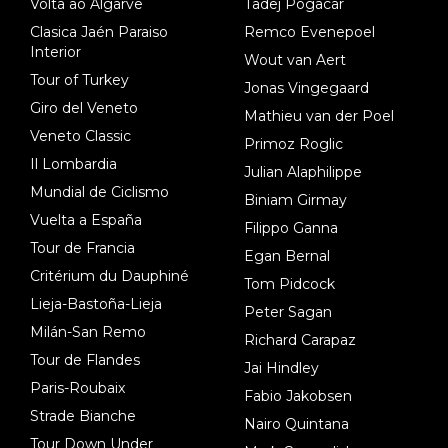
Volta ao Algarve
Tadej Pogacar
Clasica Jaén Paraiso
Remco Evenepoel
Interior
Wout van Aert
Tour of Turkey
Jonas Vingegaard
Giro del Veneto
Mathieu van der Poel
Veneto Classic
Primoz Roglic
Il Lombardia
Julian Alaphilippe
Mundial de Ciclismo
Biniam Girmay
Vuelta a España
Filippo Ganna
Tour de Francia
Egan Bernal
Critérium du Dauphiné
Tom Pidcock
Lieja-Bastoña-Lieja
Peter Sagan
Milán-San Remo
Richard Carapaz
Tour de Flandes
Jai Hindley
Paris-Roubaix
Fabio Jakobsen
Strade Bianche
Nairo Quintana
Tour Down Under