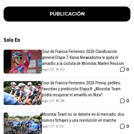
PUBLICACIÓN
Solo En
Tour de Francia Femenino 2026 Clasificación
general Etapa 7: Kasia Niewiadoma le quita el
amarillo a la ciclista de Movistar, Marlen Reusser
0
ago 07, 19:40
Tour de Francia Femenino 2026 Previa, perfiles,
favoritas y predicción Etapa 8: ¿Movistar Team
podrá recuperar el amarillo en Niza?
0
ago 07, 18:28
Movistar Team no se detiene en el mercado: dos
nuevos fichajes y una revolución en marcha
0
ago 07, 6:00