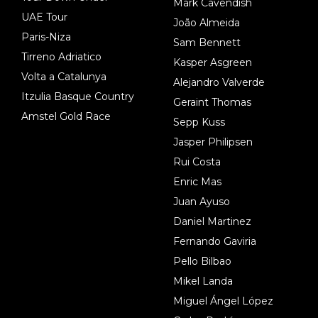
Mark Cavendish
UAE Tour
João Almeida
Paris-Niza
Sam Bennett
Tirreno Adriatico
Kasper Asgreen
Volta a Catalunya
Alejandro Valverde
Itzulia Basque Country
Geraint Thomas
Amstel Gold Race
Sepp Kuss
Jasper Philipsen
Rui Costa
Enric Mas
Juan Ayuso
Daniel Martinez
Fernando Gaviria
Pello Bilbao
Mikel Landa
Miguel Ángel López