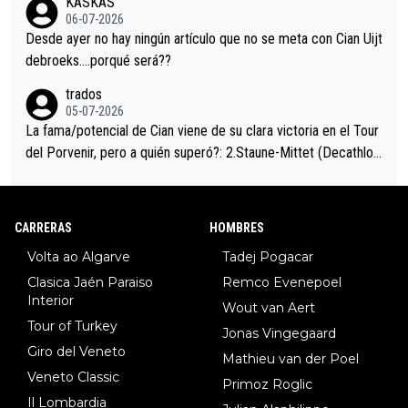
KASKAS
eta, a ver si por querer poner a Del Toro con calzador en posi
06-07-2026
ción de podio UAE y Pojacar se van complicar el tour.
Desde ayer no hay ningún artículo que no se meta con Cian Uijt
debroeks….porqué será??
trados
05-07-2026
La fama/potencial de Cian viene de su clara victoria en el Tour
del Porvenir, pero a quién superó?: 2.Staune-Mittet (Decathlon,
34º en el pasado Giro), 3.Hessmann (sí, Hessmann...), 4.Ryan (E
DF), 5.Piganzoli (Visma), 6.Fancellu (Ukyo), 7.Wilksch (Tudor),
8.Lenny Martinez (Bahrein), 9. Van Belle (Visma), 10. Vacek (Li
CARRERAS
HOMBRES
dl). A tiempo vista se obtiene mucha información...
Volta ao Algarve
Tadej Pogacar
Clasica Jaén Paraiso
Remco Evenepoel
Interior
Wout van Aert
Tour of Turkey
Jonas Vingegaard
Giro del Veneto
Mathieu van der Poel
Veneto Classic
Primoz Roglic
Il Lombardia