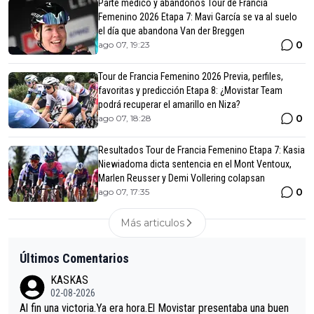
Parte médico y abandonos Tour de Francia
Femenino 2026 Etapa 7: Mavi García se va al suelo
el día que abandona Van der Breggen
0
ago 07, 19:23
Tour de Francia Femenino 2026 Previa, perfiles,
favoritas y predicción Etapa 8: ¿Movistar Team
podrá recuperar el amarillo en Niza?
0
ago 07, 18:28
Resultados Tour de Francia Femenino Etapa 7: Kasia
Niewiadoma dicta sentencia en el Mont Ventoux,
Marlen Reusser y Demi Vollering colapsan
0
ago 07, 17:35
Más articulos
Últimos Comentarios
KASKAS
02-08-2026
Al fin una victoria.Ya era hora.El Movistar presentaba una buen