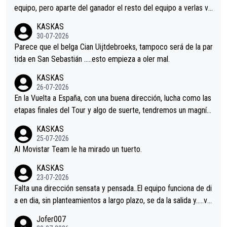
equipo, pero aparte del ganador el resto del equipo a verlas ve
nir.Repito aqui falta algo , y no es precisamente los corredore
KASKAS
s.La única buena noticia es la mejoría de Enric Más en San Seb
30-07-2026
astian.Si en la Vuelta a Burgos sigue la mejoría, podríamos ten
Parece que el belga Cian Uijtdebroeks, tampoco será de la par
er alguna sorpresa en la Vuelta.Ojalá.
tida en San Sebastián …..esto empieza a oler mal.
KASKAS
26-07-2026
En la Vuelta a España, con una buena dirección, lucha como las
etapas finales del Tour y algo de suerte, tendremos un magnífi
co resultado.Acepto apuestas………Suerte
KASKAS
25-07-2026
Al Movistar Team le ha mirado un tuerto.
KASKAS
23-07-2026
Falta una dirección sensata y pensada..El equipo funciona de di
a en dia, sin planteamientos a largo plazo, se da la salida y…..ve
remos qué pasa.Hecho de menos esos directores , Langarica,
Jofer007
Minguez, Velez etc etc.Me da pena vivir estos momentos tan