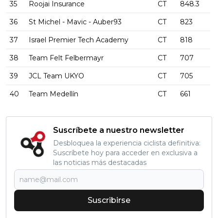
35
Roojai Insurance
CT
848.3
36
St Michel - Mavic - Auber93
CT
823
37
Israel Premier Tech Academy
CT
818
38
Team Felt Felbermayr
CT
707
39
JCL Team UKYO
CT
705
40
Team Medellín
CT
661
Suscríbete a nuestro newsletter
Desbloquea la experiencia ciclista definitiva:
Suscríbete hoy para acceder en exclusiva a
las noticias más destacadas
Suscribirse