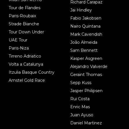
Richard Carapaz
Tour de Flandes
Jai Hindley
Paris-Roubaix
Fabio Jakobsen
Strade Bianche
Nairo Quintana
Tour Down Under
Mark Cavendish
UAE Tour
João Almeida
Paris-Niza
Sam Bennett
Tirreno Adriatico
Kasper Asgreen
Volta a Catalunya
Alejandro Valverde
Itzulia Basque Country
Geraint Thomas
Amstel Gold Race
Sepp Kuss
Jasper Philipsen
Rui Costa
Enric Mas
Juan Ayuso
Daniel Martinez