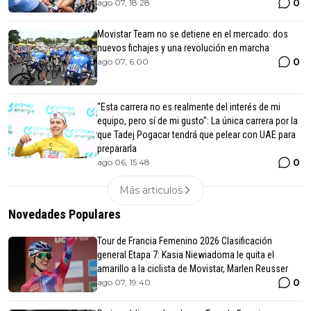
0
ago 07, 18:28
Movistar Team no se detiene en el mercado: dos
nuevos fichajes y una revolución en marcha
0
ago 07, 6:00
"Esta carrera no es realmente del interés de mi
equipo, pero sí de mi gusto": La única carrera por la
que Tadej Pogacar tendrá que pelear con UAE para
prepararla
0
ago 06, 15:48
Más articulos
Novedades Populares
Tour de Francia Femenino 2026 Clasificación
general Etapa 7: Kasia Niewiadoma le quita el
amarillo a la ciclista de Movistar, Marlen Reusser
0
ago 07, 19:40