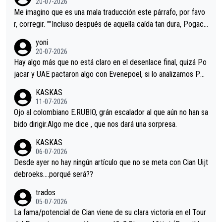
20-07-2026
tristes sin victorias.
Me imagino que es una mala traducción este párrafo, por favo
r, corregir. ""Incluso después de aquella caída tan dura, Pogaca
r volvió a atacarle en un descenso durante el Giro y Vingegaard
yoni
permaneció pegado a su rueda. Parecía increíble la forma en l
20-07-2026
a que era capaz de controlar el miedo", recordó."
Hay algo más que no está claro en el desenlace final, quizá Po
jacar y UAE pactaron algo con Evenepoel, si lo analizamos Poj
acar no sprintó a tope y de hecho los últimos metros entra cas
KASKAS
i sin pedalear, luego está el saludo con Evenepoel dándose la
11-07-2026
mano de una manera muy fraternal, más allá de los típicos toqu
Ojo al colombiano E.RUBIO, grán escalador al que aún no han sa
es en el hombro con que saludaba a Vingegard. Ahí hubo una in
bido dirigir.Algo me dice , que nos dará una sorpresa.
trahistoria que nunca sabremos. Quién mucho abarca poco apri
KASKAS
eta, a ver si por querer poner a Del Toro con calzador en posi
06-07-2026
ción de podio UAE y Pojacar se van complicar el tour.
Desde ayer no hay ningún artículo que no se meta con Cian Uijt
debroeks….porqué será??
trados
05-07-2026
La fama/potencial de Cian viene de su clara victoria en el Tour