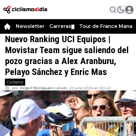
Newsletter
Carreras
Tour de France Manag
▼
Nuevo Ranking UCI Equipos |
Movistar Team sigue saliendo del
pozo gracias a Alex Aranburu,
Pelayo Sánchez y Enric Mas
Ciclismo
por
Jorge P Borreguero
sábado, 22 junio 2024 en 00:42