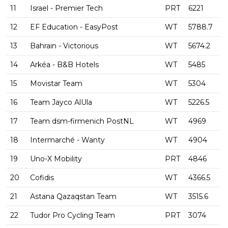
11
Israel - Premier Tech
PRT
6221
12
EF Education - EasyPost
WT
5788.7
13
Bahrain - Victorious
WT
5674.2
14
Arkéa - B&B Hotels
WT
5485
15
Movistar Team
WT
5304
16
Team Jayco AlUla
WT
5226.5
17
Team dsm-firmenich PostNL
WT
4969
18
Intermarché - Wanty
WT
4904
19
Uno-X Mobility
PRT
4846
20
Cofidis
WT
4366.5
21
Astana Qazaqstan Team
WT
3515.6
22
Tudor Pro Cycling Team
PRT
3074