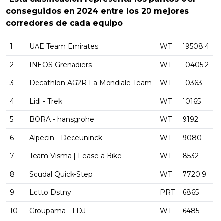
conseguidos en 2024 entre los 20 mejores
corredores de cada equipo
1
UAE Team Emirates
WT
19508.4
2
INEOS Grenadiers
WT
10405.2
3
Decathlon AG2R La Mondiale Team
WT
10363
4
Lidl - Trek
WT
10165
5
BORA - hansgrohe
WT
9192
6
Alpecin - Deceuninck
WT
9080
7
Team Visma | Lease a Bike
WT
8532
8
Soudal Quick-Step
WT
7720.9
9
Lotto Dstny
PRT
6865
10
Groupama - FDJ
WT
6485