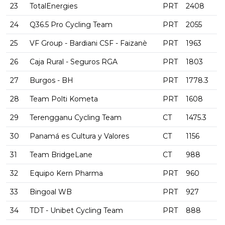
23
TotalEnergies
PRT
2408
24
Q36.5 Pro Cycling Team
PRT
2055
25
VF Group - Bardiani CSF - Faizanè
PRT
1963
26
Caja Rural - Seguros RGA
PRT
1803
27
Burgos - BH
PRT
1778.3
28
Team Polti Kometa
PRT
1608
29
Terengganu Cycling Team
CT
1475.3
30
Panamá es Cultura y Valores
CT
1156
31
Team BridgeLane
CT
988
32
Equipo Kern Pharma
PRT
960
33
Bingoal WB
PRT
927
34
TDT - Unibet Cycling Team
PRT
888