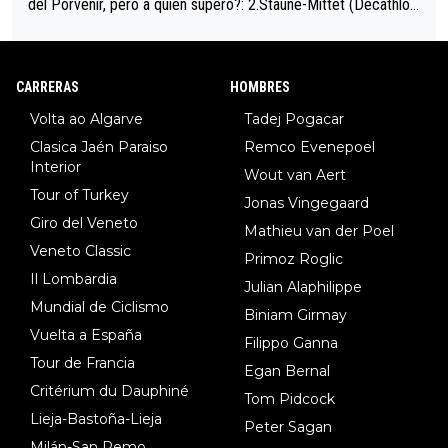
del Porvenir, pero a quién superó?: 2.Staune-Mittet (Decathlon,
34º en el pasado Giro), 3.Hessmann (sí, Hessmann...), 4.Ryan (E
DF), 5.Piganzoli (Visma), 6.Fancellu (Ukyo), 7.Wilksch (Tudor),
8.Lenny Martinez (Bahrein), 9. Van Belle (Visma), 10. Vacek (Li
CARRERAS
HOMBRES
dl). A tiempo vista se obtiene mucha información...
Volta ao Algarve
Tadej Pogacar
Clasica Jaén Paraiso
Remco Evenepoel
Interior
Wout van Aert
Tour of Turkey
Jonas Vingegaard
Giro del Veneto
Mathieu van der Poel
Veneto Classic
Primoz Roglic
Il Lombardia
Julian Alaphilippe
Mundial de Ciclismo
Biniam Girmay
Vuelta a España
Filippo Ganna
Tour de Francia
Egan Bernal
Critérium du Dauphiné
Tom Pidcock
Lieja-Bastoña-Lieja
Peter Sagan
Milán-San Remo