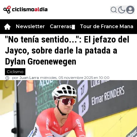
Newsletter
Carreras
Tour de France Manag
▼
"No tenía sentido...": El jefazo del
Jayco, sobre darle la patada a
Dylan Groenewegen
Ciclismo
por
Juan Larra
miércoles, 05 noviembre 2025 en 10:00