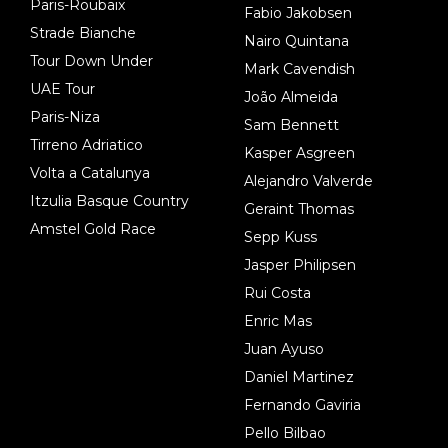
Paris-Roubaix
Fabio Jakobsen
Strade Bianche
Nairo Quintana
Tour Down Under
Mark Cavendish
UAE Tour
João Almeida
Paris-Niza
Sam Bennett
Tirreno Adriatico
Kasper Asgreen
Volta a Catalunya
Alejandro Valverde
Itzulia Basque Country
Geraint Thomas
Amstel Gold Race
Sepp Kuss
Jasper Philipsen
Rui Costa
Enric Mas
Juan Ayuso
Daniel Martinez
Fernando Gaviria
Pello Bilbao