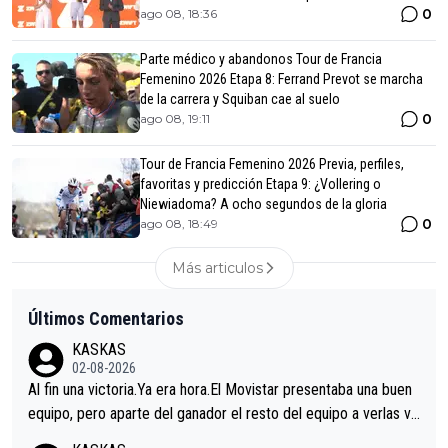
0
ago 08, 18:36
Parte médico y abandonos Tour de Francia
Femenino 2026 Etapa 8: Ferrand Prevot se marcha
de la carrera y Squiban cae al suelo
0
ago 08, 19:11
Tour de Francia Femenino 2026 Previa, perfiles,
favoritas y predicción Etapa 9: ¿Vollering o
Niewiadoma? A ocho segundos de la gloria
0
ago 08, 18:49
Más articulos
Últimos Comentarios
KASKAS
02-08-2026
Al fin una victoria.Ya era hora.El Movistar presentaba una buen
equipo, pero aparte del ganador el resto del equipo a verlas ve
nir.Repito aqui falta algo , y no es precisamente los corredore