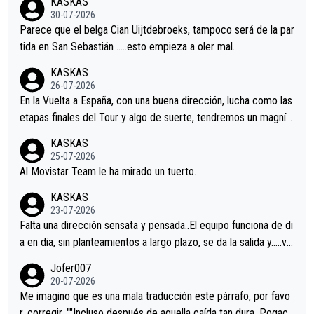
KASKAS
s.La única buena noticia es la mejoría de Enric Más en San Seb
30-07-2026
astian.Si en la Vuelta a Burgos sigue la mejoría, podríamos ten
Parece que el belga Cian Uijtdebroeks, tampoco será de la par
er alguna sorpresa en la Vuelta.Ojalá.
tida en San Sebastián …..esto empieza a oler mal.
KASKAS
26-07-2026
En la Vuelta a España, con una buena dirección, lucha como las
etapas finales del Tour y algo de suerte, tendremos un magnífi
co resultado.Acepto apuestas………Suerte
KASKAS
25-07-2026
Al Movistar Team le ha mirado un tuerto.
KASKAS
23-07-2026
Falta una dirección sensata y pensada..El equipo funciona de di
a en dia, sin planteamientos a largo plazo, se da la salida y…..ve
remos qué pasa.Hecho de menos esos directores , Langarica,
Jofer007
Minguez, Velez etc etc.Me da pena vivir estos momentos tan
20-07-2026
tristes sin victorias.
Me imagino que es una mala traducción este párrafo, por favo
r, corregir. ""Incluso después de aquella caída tan dura, Pogaca