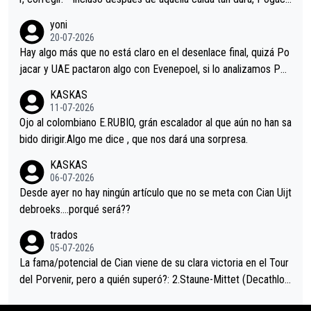
r volvió a atacarle en un descenso durante el Giro y Vingegaard
yoni
permaneció pegado a su rueda. Parecía increíble la forma en l
20-07-2026
a que era capaz de controlar el miedo", recordó."
Hay algo más que no está claro en el desenlace final, quizá Po
jacar y UAE pactaron algo con Evenepoel, si lo analizamos Poj
acar no sprintó a tope y de hecho los últimos metros entra cas
KASKAS
i sin pedalear, luego está el saludo con Evenepoel dándose la
11-07-2026
mano de una manera muy fraternal, más allá de los típicos toqu
Ojo al colombiano E.RUBIO, grán escalador al que aún no han sa
es en el hombro con que saludaba a Vingegard. Ahí hubo una in
bido dirigir.Algo me dice , que nos dará una sorpresa.
trahistoria que nunca sabremos. Quién mucho abarca poco apri
KASKAS
eta, a ver si por querer poner a Del Toro con calzador en posi
06-07-2026
ción de podio UAE y Pojacar se van complicar el tour.
Desde ayer no hay ningún artículo que no se meta con Cian Uijt
debroeks….porqué será??
trados
05-07-2026
La fama/potencial de Cian viene de su clara victoria en el Tour
del Porvenir, pero a quién superó?: 2.Staune-Mittet (Decathlon,
34º en el pasado Giro), 3.Hessmann (sí, Hessmann...), 4.Ryan (E