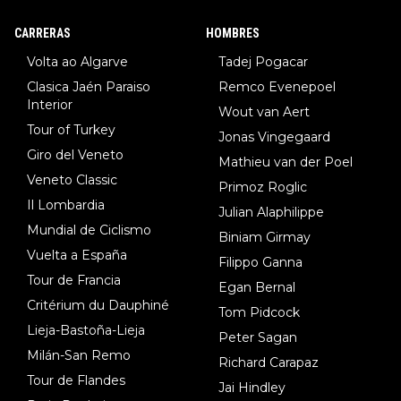
DF), 5.Piganzoli (Visma), 6.Fancellu (Ukyo), 7.Wilksch (Tudor),
8.Lenny Martinez (Bahrein), 9. Van Belle (Visma), 10. Vacek (Li
CARRERAS
HOMBRES
dl). A tiempo vista se obtiene mucha información...
Volta ao Algarve
Tadej Pogacar
Clasica Jaén Paraiso
Remco Evenepoel
Interior
Wout van Aert
Tour of Turkey
Jonas Vingegaard
Giro del Veneto
Mathieu van der Poel
Veneto Classic
Primoz Roglic
Il Lombardia
Julian Alaphilippe
Mundial de Ciclismo
Biniam Girmay
Vuelta a España
Filippo Ganna
Tour de Francia
Egan Bernal
Critérium du Dauphiné
Tom Pidcock
Lieja-Bastoña-Lieja
Peter Sagan
Milán-San Remo
Richard Carapaz
Tour de Flandes
Jai Hindley