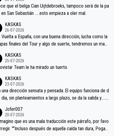
tian.Si en la Vuelta a Burgos sigue la mejoría, podríamos t
ce que el belga Cian Uijtdebroeks, tampoco será de la pa
 alguna sorpresa en la Vuelta.Ojalá.
a en San Sebastián …..esto empieza a oler mal.
KASKAS
26-07-2026
a Vuelta a España, con una buena dirección, lucha como la
apas finales del Tour y algo de suerte, tendremos un magn
o resultado.Acepto apuestas………Suerte
KASKAS
25-07-2026
ovistar Team le ha mirado un tuerto.
KASKAS
23-07-2026
a una dirección sensata y pensada..El equipo funciona de d
n dia, sin planteamientos a largo plazo, se da la salida y…..v
os qué pasa.Hecho de menos esos directores , Langaric
Jofer007
inguez, Velez etc etc.Me da pena vivir estos momentos t
20-07-2026
istes sin victorias.
magino que es una mala traducción este párrafo, por favo
orregir. ""Incluso después de aquella caída tan dura, Pogac
olvió a atacarle en un descenso durante el Giro y Vingegaa