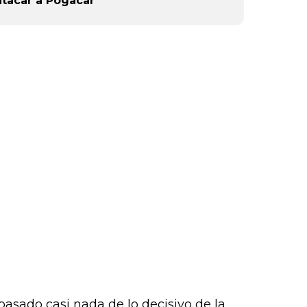
atacar a Pogacar
or),
k (L
pasado casi nada de lo decisivo de la