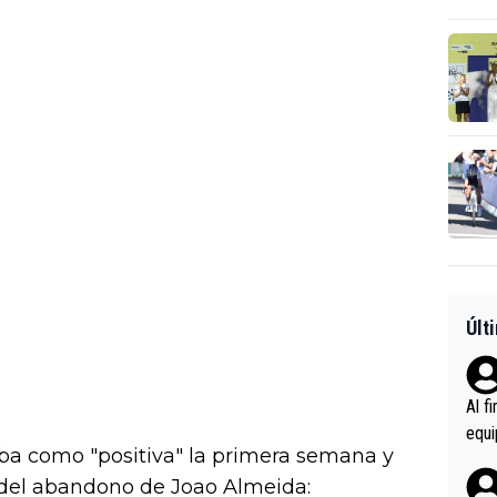
Últ
Al f
equi
ba como "positiva" la primera semana y
enir
 del abandono de Joao Almeida:
es.L