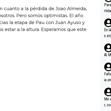
ebas
Pare
en cuanto a la pérdida de Joao Almeida,
ener
rtid
sotros. Pero somos optimistas. El año
ias la etapa de Pau con Juan Ayuso y
 estar a la altura. Esperamos que este
En l
s et
ífic
Al M
Falt
ia e
erem
a, M
an tr
Me i
r, c
ar v