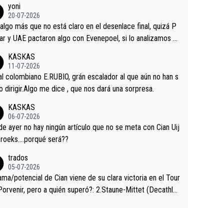
yoni
ermaneció pegado a su rueda. Parecía increíble la forma
20-07-2026
a que era capaz de controlar el miedo", recordó."
algo más que no está claro en el desenlace final, quizá P
ar y UAE pactaron algo con Evenepoel, si lo analizamos P
ar no sprintó a tope y de hecho los últimos metros entra
KASKAS
 sin pedalear, luego está el saludo con Evenepoel dándose
11-07-2026
ano de una manera muy fraternal, más allá de los típicos t
al colombiano E.RUBIO, grán escalador al que aún no han s
s en el hombro con que saludaba a Vingegard. Ahí hubo u
abido dirigir.Algo me dice , que nos dará una sorpresa.
ntrahistoria que nunca sabremos. Quién mucho abarca poc
KASKAS
rieta, a ver si por querer poner a Del Toro con calzador e
06-07-2026
sición de podio UAE y Pojacar se van complicar el tour.
 ayer no hay ningún artículo que no se meta con Cian Uij
roeks….porqué será??
trados
05-07-2026
ama/potencial de Cian viene de su clara victoria en el Tour
Porvenir, pero a quién superó?: 2.Staune-Mittet (Decathlo
4º en el pasado Giro), 3.Hessmann (sí, Hessmann...), 4.Rya
DF), 5.Piganzoli (Visma), 6.Fancellu (Ukyo), 7.Wilksch (Tud