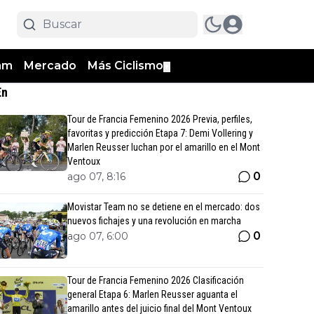
am
Mercado
Más Ciclismo
▼
En
Tour de Francia Femenino 2026 Previa, perfiles,
favoritas y predicción Etapa 7: Demi Vollering y
Marlen Reusser luchan por el amarillo en el Mont
Ventoux
0
ago 07, 8:16
Movistar Team no se detiene en el mercado: dos
nuevos fichajes y una revolución en marcha
0
ago 07, 6:00
Tour de Francia Femenino 2026 Clasificación
general Etapa 6: Marlen Reusser aguanta el
amarillo antes del juicio final del Mont Ventoux