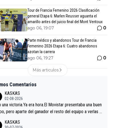
Tour de Francia Femenino 2026 Clasificación
general Etapa 6: Marlen Reusser aguanta el
amarillo antes del juicio final del Mont Ventoux
0
ago 06, 19:07
Parte médico y abandonos Tour de Francia
Femenino 2026 Etapa 6: Cuatro abandonos
azotan la carrera
0
ago 06, 19:27
Más articulos
imos Comentarios
KASKAS
02-08-2026
in una victoria.Ya era hora.El Movistar presentaba una buen
po, pero aparte del ganador el resto del equipo a verlas v
.Repito aqui falta algo , y no es precisamente los corredor
KASKAS
a única buena noticia es la mejoría de Enric Más en San S
30-07-2026