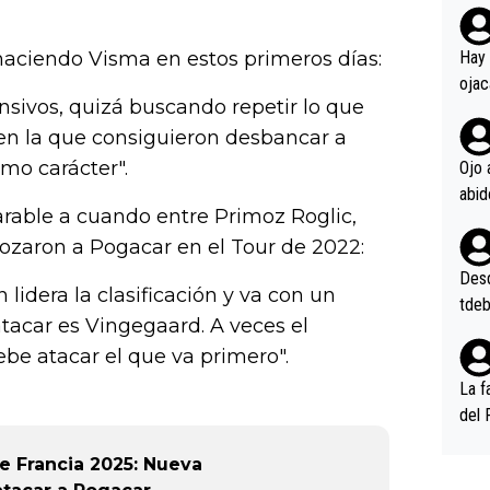
rd p
en l
 haciendo Visma en estos primeros días:
Hay 
ojac
sivos, quizá buscando repetir lo que
ojac
 en la que consiguieron desbancar a
casi
la m
mo carácter".
Ojo 
oque
arable a cuando entre Primoz Roglic,
na i
o ap
ozaron a Pogacar en el Tour de 2022:
n po
Desde
lidera la clasificación y va con un
tdeb
tacar es Vingegaard. A veces el
be atacar el que va primero".
La f
del 
n, 3
e Francia 2025: Nueva
n (E