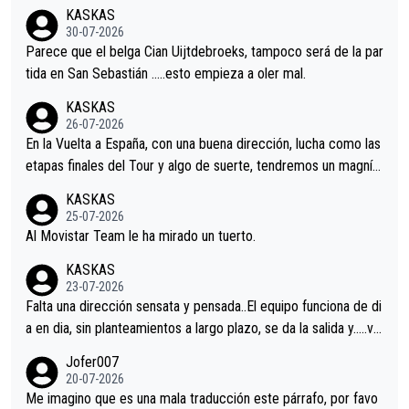
nir.Repito aqui falta algo , y no es precisamente los corredore
KASKAS
s.La única buena noticia es la mejoría de Enric Más en San Seb
30-07-2026
astian.Si en la Vuelta a Burgos sigue la mejoría, podríamos ten
Parece que el belga Cian Uijtdebroeks, tampoco será de la par
er alguna sorpresa en la Vuelta.Ojalá.
tida en San Sebastián …..esto empieza a oler mal.
KASKAS
26-07-2026
En la Vuelta a España, con una buena dirección, lucha como las
etapas finales del Tour y algo de suerte, tendremos un magnífi
co resultado.Acepto apuestas………Suerte
KASKAS
25-07-2026
Al Movistar Team le ha mirado un tuerto.
KASKAS
23-07-2026
Falta una dirección sensata y pensada..El equipo funciona de di
a en dia, sin planteamientos a largo plazo, se da la salida y…..ve
remos qué pasa.Hecho de menos esos directores , Langarica,
Jofer007
Minguez, Velez etc etc.Me da pena vivir estos momentos tan
20-07-2026
tristes sin victorias.
Me imagino que es una mala traducción este párrafo, por favo