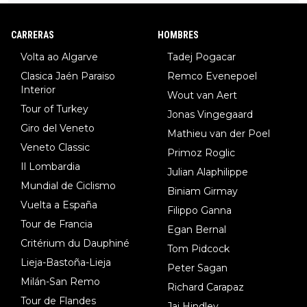
DF), 5.Piganzoli (Visma), 6.Fancellu (Ukyo), 7.Wilksch (Tudor),
8.Lenny Martinez (Bahrein), 9. Van Belle (Visma), 10. Vacek (Li
CARRERAS
HOMBRES
dl). A tiempo vista se obtiene mucha información...
Volta ao Algarve
Tadej Pogacar
Clasica Jaén Paraiso
Remco Evenepoel
Interior
Wout van Aert
Tour of Turkey
Jonas Vingegaard
Giro del Veneto
Mathieu van der Poel
Veneto Classic
Primoz Roglic
Il Lombardia
Julian Alaphilippe
Mundial de Ciclismo
Biniam Girmay
Vuelta a España
Filippo Ganna
Tour de Francia
Egan Bernal
Critérium du Dauphiné
Tom Pidcock
Lieja-Bastoña-Lieja
Peter Sagan
Milán-San Remo
Richard Carapaz
Tour de Flandes
Jai Hindley