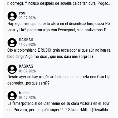
r, corregir. ""Incluso después de aquella caída tan dura, Pogaca
r volvió a atacarle en un descenso durante el Giro y Vingegaard
yoni
permaneció pegado a su rueda. Parecía increíble la forma en l
20-07-2026
a que era capaz de controlar el miedo", recordó."
Hay algo más que no está claro en el desenlace final, quizá Po
jacar y UAE pactaron algo con Evenepoel, si lo analizamos Poj
acar no sprintó a tope y de hecho los últimos metros entra cas
KASKAS
i sin pedalear, luego está el saludo con Evenepoel dándose la
11-07-2026
mano de una manera muy fraternal, más allá de los típicos toqu
Ojo al colombiano E.RUBIO, grán escalador al que aún no han sa
es en el hombro con que saludaba a Vingegard. Ahí hubo una in
bido dirigir.Algo me dice , que nos dará una sorpresa.
trahistoria que nunca sabremos. Quién mucho abarca poco apri
KASKAS
eta, a ver si por querer poner a Del Toro con calzador en posi
06-07-2026
ción de podio UAE y Pojacar se van complicar el tour.
Desde ayer no hay ningún artículo que no se meta con Cian Uijt
debroeks….porqué será??
trados
05-07-2026
La fama/potencial de Cian viene de su clara victoria en el Tour
del Porvenir, pero a quién superó?: 2.Staune-Mittet (Decathlon,
34º en el pasado Giro), 3.Hessmann (sí, Hessmann...), 4.Ryan (E