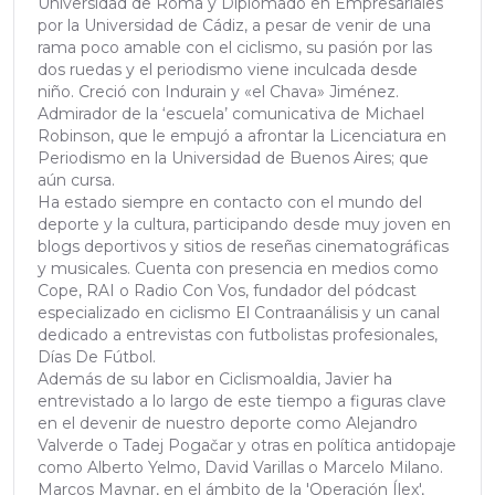
Universidad de Roma y Diplomado en Empresariales
por la Universidad de Cádiz, a pesar de venir de una
rama poco amable con el ciclismo, su pasión por las
dos ruedas y el periodismo viene inculcada desde
niño. Creció con Indurain y «el Chava» Jiménez.
Admirador de la ‘escuela’ comunicativa de Michael
Robinson, que le empujó a afrontar la Licenciatura en
Periodismo en la Universidad de Buenos Aires; que
aún cursa.
Ha estado siempre en contacto con el mundo del
deporte y la cultura, participando desde muy joven en
blogs deportivos y sitios de reseñas cinematográficas
y musicales. Cuenta con presencia en medios como
Cope, RAI o Radio Con Vos, fundador del pódcast
especializado en ciclismo El Contraanálisis y un canal
dedicado a entrevistas con futbolistas profesionales,
Días De Fútbol.
Además de su labor en Ciclismoaldia, Javier ha
entrevistado a lo largo de este tiempo a figuras clave
en el devenir de nuestro deporte como Alejandro
Valverde o Tadej Pogačar y otras en política antidopaje
como Alberto Yelmo, David Varillas o Marcelo Milano.
Marcos Maynar, en el ámbito de la 'Operación Ílex',