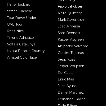
Paris-Roubaix
Fabio Jakobsen
Strade Bianche
Nairo Quintana
Tour Down Under
Mark Cavendish
UAE Tour
João Almeida
Paris-Niza
Sam Bennett
Tirreno Adriatico
Kasper Asgreen
Volta a Catalunya
Alejandro Valverde
Itzulia Basque Country
Geraint Thomas
Amstel Gold Race
Sepp Kuss
Jasper Philipsen
Rui Costa
Enric Mas
Juan Ayuso
Daniel Martinez
Fernando Gaviria
Pello Bilbao