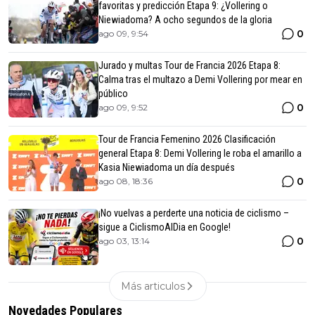
favoritas y predicción Etapa 9: ¿Vollering o
Niewiadoma? A ocho segundos de la gloria
0
ago 09, 9:54
Jurado y multas Tour de Francia 2026 Etapa 8:
Calma tras el multazo a Demi Vollering por mear en
público
0
ago 09, 9:52
Tour de Francia Femenino 2026 Clasificación
general Etapa 8: Demi Vollering le roba el amarillo a
Kasia Niewiadoma un día después
0
ago 08, 18:36
¡No vuelvas a perderte una noticia de ciclismo –
sigue a CiclismoAlDia en Google!
0
ago 03, 13:14
Más articulos
Novedades Populares