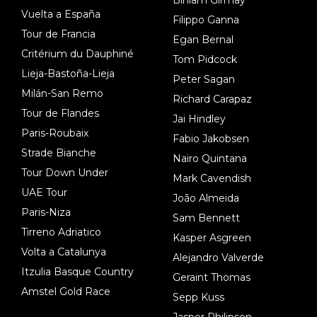
Vuelta a España
Filippo Ganna
Tour de Francia
Egan Bernal
Critérium du Dauphiné
Tom Pidcock
Lieja-Bastoña-Lieja
Peter Sagan
Milán-San Remo
Richard Carapaz
Tour de Flandes
Jai Hindley
Paris-Roubaix
Fabio Jakobsen
Strade Bianche
Nairo Quintana
Tour Down Under
Mark Cavendish
UAE Tour
João Almeida
Paris-Niza
Sam Bennett
Tirreno Adriatico
Kasper Asgreen
Volta a Catalunya
Alejandro Valverde
Itzulia Basque Country
Geraint Thomas
Amstel Gold Race
Sepp Kuss
Jasper Philipsen