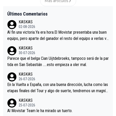
Más articulos
Últimos Comentarios
KASKAS
02-08-2026
Al fin una victoria.Ya era hora.El Movistar presentaba una buen
equipo, pero aparte del ganador el resto del equipo a verlas ve
nir.Repito aqui falta algo , y no es precisamente los corredore
KASKAS
s.La única buena noticia es la mejoría de Enric Más en San Seb
30-07-2026
astian.Si en la Vuelta a Burgos sigue la mejoría, podríamos ten
Parece que el belga Cian Uijtdebroeks, tampoco será de la par
er alguna sorpresa en la Vuelta.Ojalá.
tida en San Sebastián …..esto empieza a oler mal.
KASKAS
26-07-2026
En la Vuelta a España, con una buena dirección, lucha como las
etapas finales del Tour y algo de suerte, tendremos un magnífi
co resultado.Acepto apuestas………Suerte
KASKAS
25-07-2026
Al Movistar Team le ha mirado un tuerto.