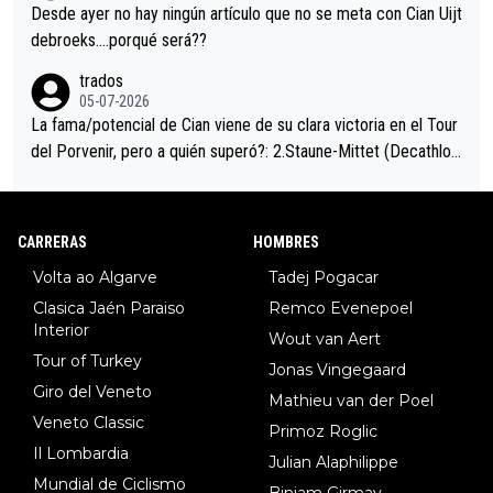
ción de podio UAE y Pojacar se van complicar el tour.
Desde ayer no hay ningún artículo que no se meta con Cian Uijt
debroeks….porqué será??
trados
05-07-2026
La fama/potencial de Cian viene de su clara victoria en el Tour
del Porvenir, pero a quién superó?: 2.Staune-Mittet (Decathlon,
34º en el pasado Giro), 3.Hessmann (sí, Hessmann...), 4.Ryan (E
DF), 5.Piganzoli (Visma), 6.Fancellu (Ukyo), 7.Wilksch (Tudor),
8.Lenny Martinez (Bahrein), 9. Van Belle (Visma), 10. Vacek (Li
CARRERAS
HOMBRES
dl). A tiempo vista se obtiene mucha información...
Volta ao Algarve
Tadej Pogacar
Clasica Jaén Paraiso
Remco Evenepoel
Interior
Wout van Aert
Tour of Turkey
Jonas Vingegaard
Giro del Veneto
Mathieu van der Poel
Veneto Classic
Primoz Roglic
Il Lombardia
Julian Alaphilippe
Mundial de Ciclismo
Biniam Girmay