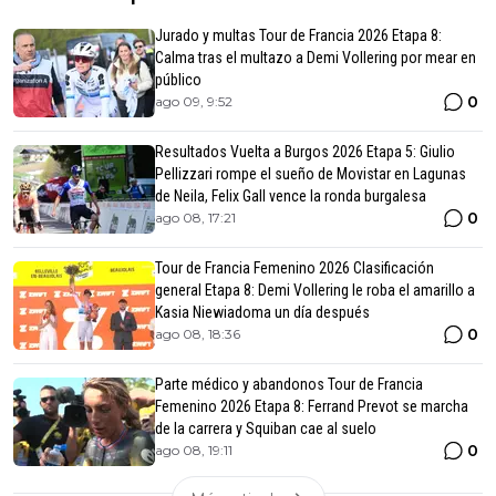
Jurado y multas Tour de Francia 2026 Etapa 8:
Calma tras el multazo a Demi Vollering por mear en
público
0
ago 09, 9:52
Resultados Vuelta a Burgos 2026 Etapa 5: Giulio
Pellizzari rompe el sueño de Movistar en Lagunas
de Neila, Felix Gall vence la ronda burgalesa
0
ago 08, 17:21
Tour de Francia Femenino 2026 Clasificación
general Etapa 8: Demi Vollering le roba el amarillo a
Kasia Niewiadoma un día después
0
ago 08, 18:36
Parte médico y abandonos Tour de Francia
Femenino 2026 Etapa 8: Ferrand Prevot se marcha
de la carrera y Squiban cae al suelo
0
ago 08, 19:11