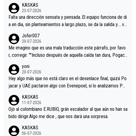
KASKAS
23-07-2026
Falta una dirección sensata y pensada..El equipo funciona de di
a en dia, sin planteamientos a largo plazo, se da la salida y…..ve
remos qué pasa.Hecho de menos esos directores , Langarica,
Jofer007
Minguez, Velez etc etc.Me da pena vivir estos momentos tan
20-07-2026
tristes sin victorias.
Me imagino que es una mala traducción este párrafo, por favo
r, corregir. ""Incluso después de aquella caída tan dura, Pogaca
r volvió a atacarle en un descenso durante el Giro y Vingegaard
yoni
permaneció pegado a su rueda. Parecía increíble la forma en l
20-07-2026
a que era capaz de controlar el miedo", recordó."
Hay algo más que no está claro en el desenlace final, quizá Po
jacar y UAE pactaron algo con Evenepoel, si lo analizamos Poj
acar no sprintó a tope y de hecho los últimos metros entra cas
KASKAS
i sin pedalear, luego está el saludo con Evenepoel dándose la
11-07-2026
mano de una manera muy fraternal, más allá de los típicos toqu
Ojo al colombiano E.RUBIO, grán escalador al que aún no han sa
es en el hombro con que saludaba a Vingegard. Ahí hubo una in
bido dirigir.Algo me dice , que nos dará una sorpresa.
trahistoria que nunca sabremos. Quién mucho abarca poco apri
KASKAS
eta, a ver si por querer poner a Del Toro con calzador en posi
06-07-2026