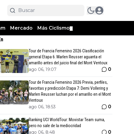
am
Mercado
Más Ciclismo
▼
En
Tour de Francia Femenino 2026 Clasificación
general Etapa 6: Marlen Reusser aguanta el
amarillo antes del juicio final del Mont Ventoux
0
ago 06, 19:07
Tour de Francia Femenino 2026 Previa, perfiles,
favoritas y predicción Etapa 7: Demi Vollering y
Marlen Reusser luchan por el amarillo en el Mont
Ventoux
0
ago 06, 18:53
Ranking UCI WorldTour: Movistar Team suma,
pero no sale de la mediocridad
0
ago 06, 8:48