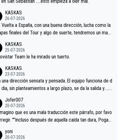
a en San Sebastián …..esto empieza a oler mal.
KASKAS
26-07-2026
a Vuelta a España, con una buena dirección, lucha como la
apas finales del Tour y algo de suerte, tendremos un magn
o resultado.Acepto apuestas………Suerte
KASKAS
25-07-2026
ovistar Team le ha mirado un tuerto.
KASKAS
23-07-2026
a una dirección sensata y pensada..El equipo funciona de d
n dia, sin planteamientos a largo plazo, se da la salida y…..v
os qué pasa.Hecho de menos esos directores , Langaric
Jofer007
inguez, Velez etc etc.Me da pena vivir estos momentos t
20-07-2026
istes sin victorias.
magino que es una mala traducción este párrafo, por favo
orregir. ""Incluso después de aquella caída tan dura, Pogac
olvió a atacarle en un descenso durante el Giro y Vingegaa
yoni
ermaneció pegado a su rueda. Parecía increíble la forma
20-07-2026