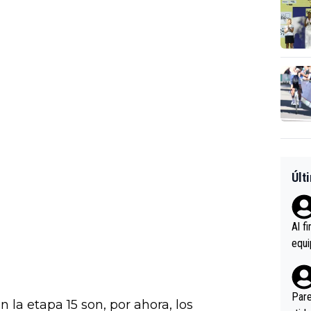
Últ
Al f
equi
enir
es.L
ebas
Pare
n la etapa 15 son, por ahora, los
ener