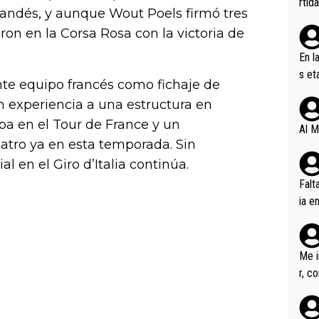
rtid
andés, y aunque Wout Poels firmó tres
ron en la Corsa Rosa con la victoria de
En l
s et
nte equipo francés como fichaje de
ífic
n experiencia a una estructura en
pa en el Tour de France y un
Al M
uatro ya en esta temporada. Sin
 en el Giro d’Italia continúa.
Falt
ia e
erem
a, M
an tr
Me i
r, c
ar v
rd p