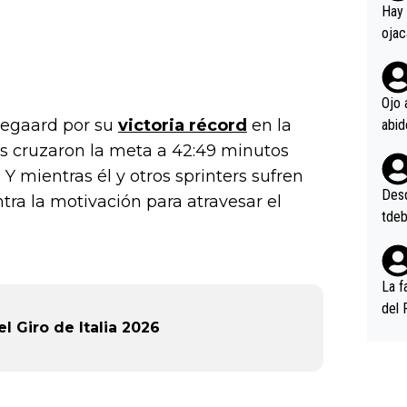
en l
Hay 
ojac
ojac
casi
la m
Ojo 
oque
gegaard por su
victoria récord
en la
na i
 cruzaron la meta a 42:49 minutos
o ap
Y mientras él y otros sprinters sufren
n po
Desde
a la motivación para atravesar el
tdeb
La f
del 
 Giro de Italia 2026
n, 3
n (E
or),
k (L