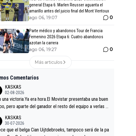
general Etapa 6: Marlen Reusser aguanta el
amarillo antes del juicio final del Mont Ventoux
0
ago 06, 19:07
Parte médico y abandonos Tour de Francia
Femenino 2026 Etapa 6: Cuatro abandonos
azotan la carrera
0
ago 06, 19:27
Más articulos
imos Comentarios
KASKAS
02-08-2026
in una victoria.Ya era hora.El Movistar presentaba una buen
po, pero aparte del ganador el resto del equipo a verlas v
.Repito aqui falta algo , y no es precisamente los corredor
KASKAS
a única buena noticia es la mejoría de Enric Más en San S
30-07-2026
tian.Si en la Vuelta a Burgos sigue la mejoría, podríamos t
ce que el belga Cian Uijtdebroeks, tampoco será de la pa
 alguna sorpresa en la Vuelta.Ojalá.