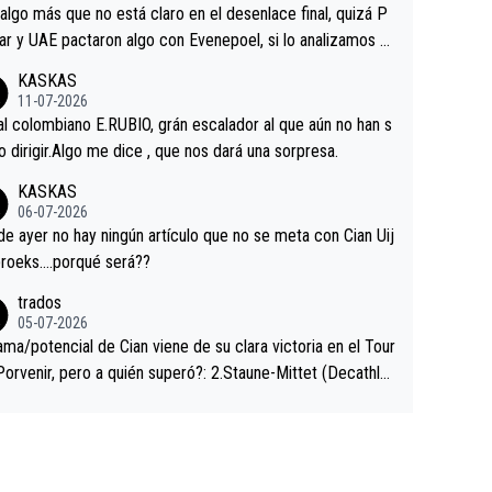
a que era capaz de controlar el miedo", recordó."
algo más que no está claro en el desenlace final, quizá P
ar y UAE pactaron algo con Evenepoel, si lo analizamos P
ar no sprintó a tope y de hecho los últimos metros entra
KASKAS
 sin pedalear, luego está el saludo con Evenepoel dándose
11-07-2026
ano de una manera muy fraternal, más allá de los típicos t
al colombiano E.RUBIO, grán escalador al que aún no han s
s en el hombro con que saludaba a Vingegard. Ahí hubo u
abido dirigir.Algo me dice , que nos dará una sorpresa.
ntrahistoria que nunca sabremos. Quién mucho abarca poc
KASKAS
rieta, a ver si por querer poner a Del Toro con calzador e
06-07-2026
sición de podio UAE y Pojacar se van complicar el tour.
 ayer no hay ningún artículo que no se meta con Cian Uij
roeks….porqué será??
trados
05-07-2026
ama/potencial de Cian viene de su clara victoria en el Tour
Porvenir, pero a quién superó?: 2.Staune-Mittet (Decathlo
4º en el pasado Giro), 3.Hessmann (sí, Hessmann...), 4.Rya
DF), 5.Piganzoli (Visma), 6.Fancellu (Ukyo), 7.Wilksch (Tud
 8.Lenny Martinez (Bahrein), 9. Van Belle (Visma), 10. Vace
idl). A tiempo vista se obtiene mucha información...