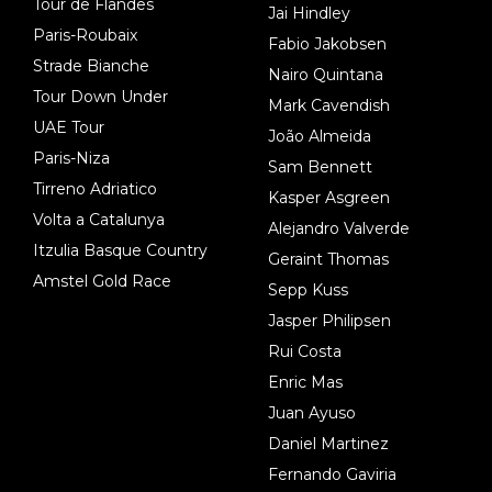
Tour de Flandes
Jai Hindley
Paris-Roubaix
Fabio Jakobsen
Strade Bianche
Nairo Quintana
Tour Down Under
Mark Cavendish
UAE Tour
João Almeida
Paris-Niza
Sam Bennett
Tirreno Adriatico
Kasper Asgreen
Volta a Catalunya
Alejandro Valverde
Itzulia Basque Country
Geraint Thomas
Amstel Gold Race
Sepp Kuss
Jasper Philipsen
Rui Costa
Enric Mas
Juan Ayuso
Daniel Martinez
Fernando Gaviria