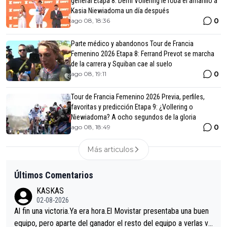
general Etapa 8: Demi Vollering le roba el amarillo a
Kasia Niewiadoma un día después
0
ago 08, 18:36
Parte médico y abandonos Tour de Francia
Femenino 2026 Etapa 8: Ferrand Prevot se marcha
de la carrera y Squiban cae al suelo
0
ago 08, 19:11
Tour de Francia Femenino 2026 Previa, perfiles,
favoritas y predicción Etapa 9: ¿Vollering o
Niewiadoma? A ocho segundos de la gloria
0
ago 08, 18:49
Más articulos
Últimos Comentarios
KASKAS
02-08-2026
Al fin una victoria.Ya era hora.El Movistar presentaba una buen
equipo, pero aparte del ganador el resto del equipo a verlas ve