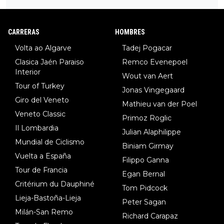
34º en el pasado Giro), 3.Hessmann (sí, Hessmann...), 4.Ryan (E
DF), 5.Piganzoli (Visma), 6.Fancellu (Ukyo), 7.Wilksch (Tudor),
8.Lenny Martinez (Bahrein), 9. Van Belle (Visma), 10. Vacek (Li
CARRERAS
HOMBRES
dl). A tiempo vista se obtiene mucha información...
Volta ao Algarve
Tadej Pogacar
Clasica Jaén Paraiso
Remco Evenepoel
Interior
Wout van Aert
Tour of Turkey
Jonas Vingegaard
Giro del Veneto
Mathieu van der Poel
Veneto Classic
Primoz Roglic
Il Lombardia
Julian Alaphilippe
Mundial de Ciclismo
Biniam Girmay
Vuelta a España
Filippo Ganna
Tour de Francia
Egan Bernal
Critérium du Dauphiné
Tom Pidcock
Lieja-Bastoña-Lieja
Peter Sagan
Milán-San Remo
Richard Carapaz