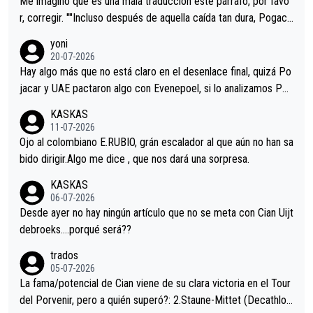
Me imagino que es una mala traducción este párrafo, por favo
r, corregir. ""Incluso después de aquella caída tan dura, Pogaca
r volvió a atacarle en un descenso durante el Giro y Vingegaard
yoni
permaneció pegado a su rueda. Parecía increíble la forma en l
20-07-2026
a que era capaz de controlar el miedo", recordó."
Hay algo más que no está claro en el desenlace final, quizá Po
jacar y UAE pactaron algo con Evenepoel, si lo analizamos Poj
acar no sprintó a tope y de hecho los últimos metros entra cas
KASKAS
i sin pedalear, luego está el saludo con Evenepoel dándose la
11-07-2026
mano de una manera muy fraternal, más allá de los típicos toqu
Ojo al colombiano E.RUBIO, grán escalador al que aún no han sa
es en el hombro con que saludaba a Vingegard. Ahí hubo una in
bido dirigir.Algo me dice , que nos dará una sorpresa.
trahistoria que nunca sabremos. Quién mucho abarca poco apri
KASKAS
eta, a ver si por querer poner a Del Toro con calzador en posi
06-07-2026
ción de podio UAE y Pojacar se van complicar el tour.
Desde ayer no hay ningún artículo que no se meta con Cian Uijt
debroeks….porqué será??
trados
05-07-2026
La fama/potencial de Cian viene de su clara victoria en el Tour
del Porvenir, pero a quién superó?: 2.Staune-Mittet (Decathlon,