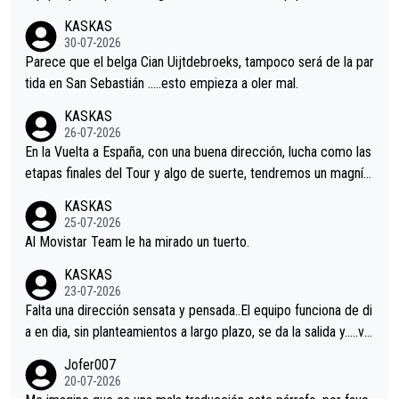
nir.Repito aqui falta algo , y no es precisamente los corredore
KASKAS
s.La única buena noticia es la mejoría de Enric Más en San Seb
30-07-2026
astian.Si en la Vuelta a Burgos sigue la mejoría, podríamos ten
Parece que el belga Cian Uijtdebroeks, tampoco será de la par
er alguna sorpresa en la Vuelta.Ojalá.
tida en San Sebastián …..esto empieza a oler mal.
KASKAS
26-07-2026
En la Vuelta a España, con una buena dirección, lucha como las
etapas finales del Tour y algo de suerte, tendremos un magnífi
co resultado.Acepto apuestas………Suerte
KASKAS
25-07-2026
Al Movistar Team le ha mirado un tuerto.
KASKAS
23-07-2026
Falta una dirección sensata y pensada..El equipo funciona de di
a en dia, sin planteamientos a largo plazo, se da la salida y…..ve
remos qué pasa.Hecho de menos esos directores , Langarica,
Jofer007
Minguez, Velez etc etc.Me da pena vivir estos momentos tan
20-07-2026
tristes sin victorias.