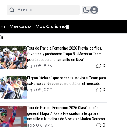
am
Mercado
Más Ciclismo
▼
En
Tour de Francia Femenino 2026 Previa, perfiles,
favoritas y predicción Etapa 8: ¿Movistar Team
podrá recuperar el amarillo en Niza?
0
ago 08, 8:35
El gran "fichaje" que necesita Movistar Team para
salvarse del descenso no está en el mercado
0
ago 08, 6:00
Tour de Francia Femenino 2026 Clasificación
general Etapa 7: Kasia Niewiadoma le quita el
amarillo a la ciclista de Movistar, Marlen Reusser
0
ago 07, 19:40