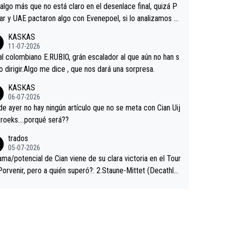
a que era capaz de controlar el miedo", recordó."
algo más que no está claro en el desenlace final, quizá P
ar y UAE pactaron algo con Evenepoel, si lo analizamos P
ar no sprintó a tope y de hecho los últimos metros entra
KASKAS
 sin pedalear, luego está el saludo con Evenepoel dándose
11-07-2026
ano de una manera muy fraternal, más allá de los típicos t
al colombiano E.RUBIO, grán escalador al que aún no han s
s en el hombro con que saludaba a Vingegard. Ahí hubo u
abido dirigir.Algo me dice , que nos dará una sorpresa.
ntrahistoria que nunca sabremos. Quién mucho abarca poc
KASKAS
rieta, a ver si por querer poner a Del Toro con calzador e
06-07-2026
sición de podio UAE y Pojacar se van complicar el tour.
 ayer no hay ningún artículo que no se meta con Cian Uij
roeks….porqué será??
trados
05-07-2026
ama/potencial de Cian viene de su clara victoria en el Tour
Porvenir, pero a quién superó?: 2.Staune-Mittet (Decathlo
4º en el pasado Giro), 3.Hessmann (sí, Hessmann...), 4.Rya
DF), 5.Piganzoli (Visma), 6.Fancellu (Ukyo), 7.Wilksch (Tud
 8.Lenny Martinez (Bahrein), 9. Van Belle (Visma), 10. Vace
idl). A tiempo vista se obtiene mucha información...