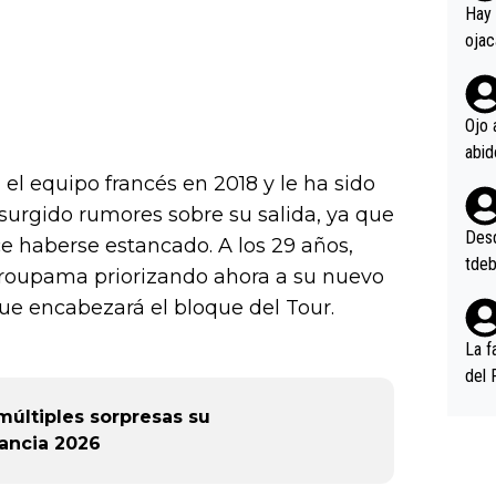
en l
Hay 
ojac
ojac
casi
la m
Ojo 
oque
na i
l equipo francés en 2018 y le ha sido
o ap
 surgido rumores sobre su salida, ya que
n po
Desde
e haberse estancado. A los 29 años,
tdeb
Groupama priorizando ahora a su nuevo
que encabezará el bloque del Tour.
La f
del 
n, 3
últiples sorpresas su
n (E
rancia 2026
or),
k (L