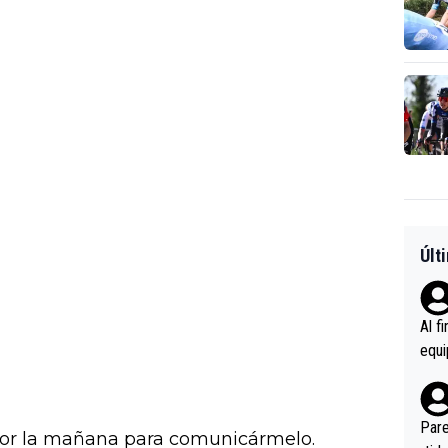
Últ
Al f
equi
enir
es.L
ebas
Pare
por la mañana para comunicármelo.
ener