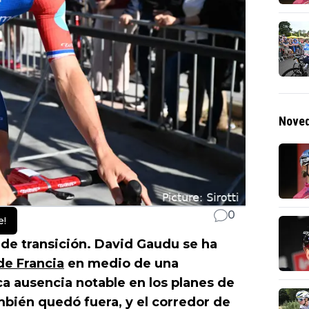
Noved
0
e!
e transición. David Gaudu se ha
de Francia
en medio de una
ca ausencia notable en los planes de
bién quedó fuera, y el corredor de