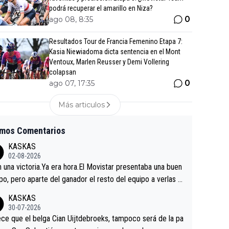
podrá recuperar el amarillo en Niza?
0
ago 08, 8:35
Resultados Tour de Francia Femenino Etapa 7:
Kasia Niewiadoma dicta sentencia en el Mont
Ventoux, Marlen Reusser y Demi Vollering
colapsan
0
ago 07, 17:35
Más articulos
imos Comentarios
KASKAS
02-08-2026
in una victoria.Ya era hora.El Movistar presentaba una buen
po, pero aparte del ganador el resto del equipo a verlas v
.Repito aqui falta algo , y no es precisamente los corredor
KASKAS
a única buena noticia es la mejoría de Enric Más en San S
30-07-2026
tian.Si en la Vuelta a Burgos sigue la mejoría, podríamos t
ce que el belga Cian Uijtdebroeks, tampoco será de la pa
 alguna sorpresa en la Vuelta.Ojalá.