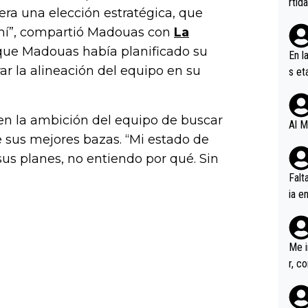
rtid
era una elección estratégica, que
 mí”, compartió Madouas con
La
a que Madouas había planificado su
En l
ar la alineación del equipo en su
s et
ífic
en la ambición del equipo de buscar
Al M
e sus mejores bazas. “Mi estado de
us planes, no entiendo por qué. Sin
Falt
ia e
erem
a, M
an tr
Me i
r, c
ar v
rd p