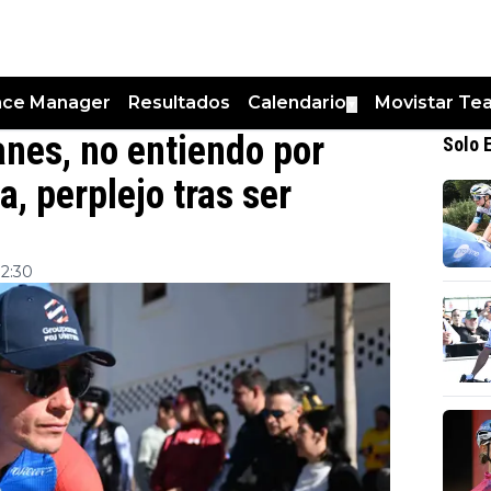
nce Manager
Resultados
Calendario
Movistar Te
▼
anes, no entiendo por
Solo 
, perplejo tras ser
12:30