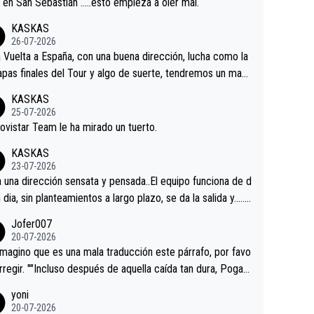
a en San Sebastián …..esto empieza a oler mal.
KASKAS
26-07-2026
a Vuelta a España, con una buena dirección, lucha como la
apas finales del Tour y algo de suerte, tendremos un magn
o resultado.Acepto apuestas………Suerte
KASKAS
25-07-2026
ovistar Team le ha mirado un tuerto.
KASKAS
23-07-2026
a una dirección sensata y pensada..El equipo funciona de d
n dia, sin planteamientos a largo plazo, se da la salida y…..v
os qué pasa.Hecho de menos esos directores , Langaric
Jofer007
inguez, Velez etc etc.Me da pena vivir estos momentos t
20-07-2026
istes sin victorias.
magino que es una mala traducción este párrafo, por favo
orregir. ""Incluso después de aquella caída tan dura, Pogac
olvió a atacarle en un descenso durante el Giro y Vingegaa
yoni
ermaneció pegado a su rueda. Parecía increíble la forma
20-07-2026