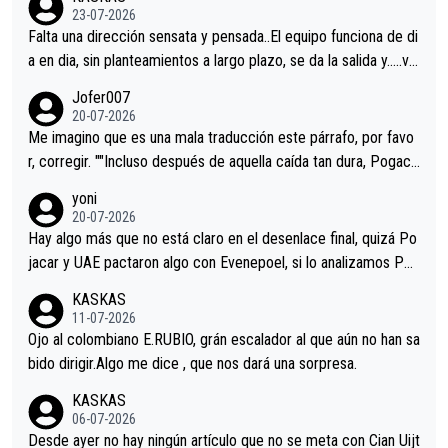
23-07-2026
Falta una dirección sensata y pensada..El equipo funciona de di
a en dia, sin planteamientos a largo plazo, se da la salida y…..ve
remos qué pasa.Hecho de menos esos directores , Langarica,
Jofer007
Minguez, Velez etc etc.Me da pena vivir estos momentos tan
20-07-2026
tristes sin victorias.
Me imagino que es una mala traducción este párrafo, por favo
r, corregir. ""Incluso después de aquella caída tan dura, Pogaca
r volvió a atacarle en un descenso durante el Giro y Vingegaard
yoni
permaneció pegado a su rueda. Parecía increíble la forma en l
20-07-2026
a que era capaz de controlar el miedo", recordó."
Hay algo más que no está claro en el desenlace final, quizá Po
jacar y UAE pactaron algo con Evenepoel, si lo analizamos Poj
acar no sprintó a tope y de hecho los últimos metros entra cas
KASKAS
i sin pedalear, luego está el saludo con Evenepoel dándose la
11-07-2026
mano de una manera muy fraternal, más allá de los típicos toqu
Ojo al colombiano E.RUBIO, grán escalador al que aún no han sa
es en el hombro con que saludaba a Vingegard. Ahí hubo una in
bido dirigir.Algo me dice , que nos dará una sorpresa.
trahistoria que nunca sabremos. Quién mucho abarca poco apri
KASKAS
eta, a ver si por querer poner a Del Toro con calzador en posi
06-07-2026
ción de podio UAE y Pojacar se van complicar el tour.
Desde ayer no hay ningún artículo que no se meta con Cian Uijt