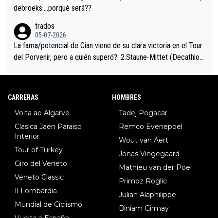
debroeks….porqué será??
trados
05-07-2026
La fama/potencial de Cian viene de su clara victoria en el Tour
del Porvenir, pero a quién superó?: 2.Staune-Mittet (Decathlon,
34º en el pasado Giro), 3.Hessmann (sí, Hessmann...), 4.Ryan (E
DF), 5.Piganzoli (Visma), 6.Fancellu (Ukyo), 7.Wilksch (Tudor),
8.Lenny Martinez (Bahrein), 9. Van Belle (Visma), 10. Vacek (Li
CARRERAS
HOMBRES
dl). A tiempo vista se obtiene mucha información...
Volta ao Algarve
Tadej Pogacar
Clasica Jaén Paraiso
Remco Evenepoel
Interior
Wout van Aert
Tour of Turkey
Jonas Vingegaard
Giro del Veneto
Mathieu van der Poel
Veneto Classic
Primoz Roglic
Il Lombardia
Julian Alaphilippe
Mundial de Ciclismo
Biniam Girmay