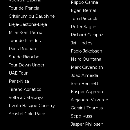
Vuelta a España
Filippo Ganna
Tour de Francia
Egan Bernal
Critérium du Dauphiné
Tom Pidcock
Lieja-Bastoña-Lieja
Peter Sagan
Milán-San Remo
Richard Carapaz
Tour de Flandes
Jai Hindley
Paris-Roubaix
Fabio Jakobsen
Strade Bianche
Nairo Quintana
Tour Down Under
Mark Cavendish
UAE Tour
João Almeida
Paris-Niza
Sam Bennett
Tirreno Adriatico
Kasper Asgreen
Volta a Catalunya
Alejandro Valverde
Itzulia Basque Country
Geraint Thomas
Amstel Gold Race
Sepp Kuss
Jasper Philipsen