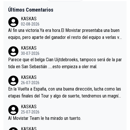
Últimos Comentarios
KASKAS
02-08-2026
Al fin una victoria.Ya era hora.El Movistar presentaba una buen
equipo, pero aparte del ganador el resto del equipo a verlas ve
nir.Repito aqui falta algo , y no es precisamente los corredore
KASKAS
s.La única buena noticia es la mejoría de Enric Más en San Seb
30-07-2026
astian.Si en la Vuelta a Burgos sigue la mejoría, podríamos ten
Parece que el belga Cian Uijtdebroeks, tampoco será de la par
er alguna sorpresa en la Vuelta.Ojalá.
tida en San Sebastián …..esto empieza a oler mal.
KASKAS
26-07-2026
En la Vuelta a España, con una buena dirección, lucha como las
etapas finales del Tour y algo de suerte, tendremos un magnífi
co resultado.Acepto apuestas………Suerte
KASKAS
25-07-2026
Al Movistar Team le ha mirado un tuerto.
KASKAS