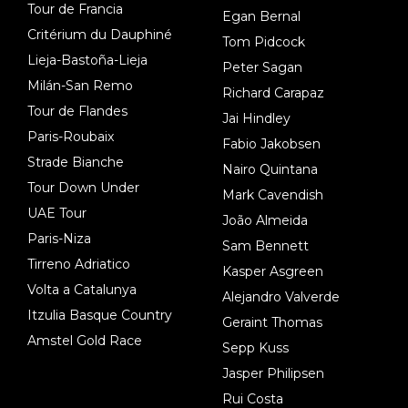
Tour de Francia
Egan Bernal
Critérium du Dauphiné
Tom Pidcock
Lieja-Bastoña-Lieja
Peter Sagan
Milán-San Remo
Richard Carapaz
Tour de Flandes
Jai Hindley
Paris-Roubaix
Fabio Jakobsen
Strade Bianche
Nairo Quintana
Tour Down Under
Mark Cavendish
UAE Tour
João Almeida
Paris-Niza
Sam Bennett
Tirreno Adriatico
Kasper Asgreen
Volta a Catalunya
Alejandro Valverde
Itzulia Basque Country
Geraint Thomas
Amstel Gold Race
Sepp Kuss
Jasper Philipsen
Rui Costa