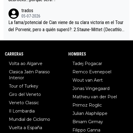
trados
05-07-2026
La fama/potencial de Cian viene de su clara victoria en el Tour
del Porvenir, pero a quién superó?: 2.Staune-Mittet (Decathlon,
34º en el pasado Giro), 3.Hessmann (sí, Hessmann...), 4.Ryan (E
DF), 5.Piganzoli (Visma), 6.Fancellu (Ukyo), 7.Wilksch (Tudor),
8.Lenny Martinez (Bahrein), 9. Van Belle (Visma), 10. Vacek (Li
CARRERAS
HOMBRES
dl). A tiempo vista se obtiene mucha información...
Volta ao Algarve
Tadej Pogacar
Clasica Jaén Paraiso
Remco Evenepoel
Interior
Wout van Aert
Tour of Turkey
Jonas Vingegaard
Giro del Veneto
Mathieu van der Poel
Veneto Classic
Primoz Roglic
Il Lombardia
Julian Alaphilippe
Mundial de Ciclismo
Biniam Girmay
Vuelta a España
Filippo Ganna