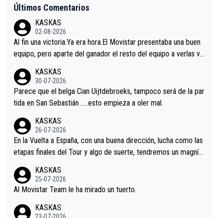
Últimos Comentarios
KASKAS
02-08-2026
Al fin una victoria.Ya era hora.El Movistar presentaba una buen
equipo, pero aparte del ganador el resto del equipo a verlas ve
nir.Repito aqui falta algo , y no es precisamente los corredore
KASKAS
s.La única buena noticia es la mejoría de Enric Más en San Seb
30-07-2026
astian.Si en la Vuelta a Burgos sigue la mejoría, podríamos ten
Parece que el belga Cian Uijtdebroeks, tampoco será de la par
er alguna sorpresa en la Vuelta.Ojalá.
tida en San Sebastián …..esto empieza a oler mal.
KASKAS
26-07-2026
En la Vuelta a España, con una buena dirección, lucha como las
etapas finales del Tour y algo de suerte, tendremos un magnífi
co resultado.Acepto apuestas………Suerte
KASKAS
25-07-2026
Al Movistar Team le ha mirado un tuerto.
KASKAS
23-07-2026