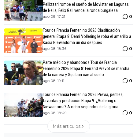
Pellizzari rompe el sueño de Movistar en Lagunas
de Neila, Felix Gall vence la ronda burgalesa
0
ago 08, 17:21
Tour de Francia Femenino 2026 Clasificación
general Etapa 8: Demi Vollering le roba el amarillo a
Kasia Niewiadoma un día después
0
ago 08, 18:36
Parte médico y abandonos Tour de Francia
Femenino 2026 Etapa 8: Ferrand Prevot se marcha
de la carrera y Squiban cae al suelo
0
ago 08, 19:11
Tour de Francia Femenino 2026 Previa, perfiles,
favoritas y predicción Etapa 9: ¿Vollering o
Niewiadoma? A ocho segundos de la gloria
0
ago 08, 18:49
Más articulos