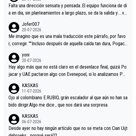
Falta una dirección sensata y pensada..El equipo funciona de di
a en dia, sin planteamientos a largo plazo, se da la salida y…..ve
remos qué pasa.Hecho de menos esos directores , Langarica,
Jofer007
Minguez, Velez etc etc.Me da pena vivir estos momentos tan
20-07-2026
tristes sin victorias.
Me imagino que es una mala traducción este párrafo, por favo
r, corregir. ""Incluso después de aquella caída tan dura, Pogaca
r volvió a atacarle en un descenso durante el Giro y Vingegaard
yoni
permaneció pegado a su rueda. Parecía increíble la forma en l
20-07-2026
a que era capaz de controlar el miedo", recordó."
Hay algo más que no está claro en el desenlace final, quizá Po
jacar y UAE pactaron algo con Evenepoel, si lo analizamos Poj
acar no sprintó a tope y de hecho los últimos metros entra cas
KASKAS
i sin pedalear, luego está el saludo con Evenepoel dándose la
11-07-2026
mano de una manera muy fraternal, más allá de los típicos toqu
Ojo al colombiano E.RUBIO, grán escalador al que aún no han sa
es en el hombro con que saludaba a Vingegard. Ahí hubo una in
bido dirigir.Algo me dice , que nos dará una sorpresa.
trahistoria que nunca sabremos. Quién mucho abarca poco apri
KASKAS
eta, a ver si por querer poner a Del Toro con calzador en posi
06-07-2026
ción de podio UAE y Pojacar se van complicar el tour.
Desde ayer no hay ningún artículo que no se meta con Cian Uijt
debroeks….porqué será??