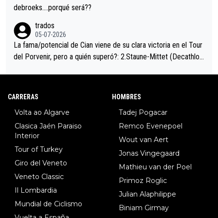
debroeks….porqué será??
trados
05-07-2026
La fama/potencial de Cian viene de su clara victoria en el Tour
del Porvenir, pero a quién superó?: 2.Staune-Mittet (Decathlon,
34º en el pasado Giro), 3.Hessmann (sí, Hessmann...), 4.Ryan (E
DF), 5.Piganzoli (Visma), 6.Fancellu (Ukyo), 7.Wilksch (Tudor),
8.Lenny Martinez (Bahrein), 9. Van Belle (Visma), 10. Vacek (Li
CARRERAS
HOMBRES
dl). A tiempo vista se obtiene mucha información...
Volta ao Algarve
Tadej Pogacar
Clasica Jaén Paraiso
Remco Evenepoel
Interior
Wout van Aert
Tour of Turkey
Jonas Vingegaard
Giro del Veneto
Mathieu van der Poel
Veneto Classic
Primoz Roglic
Il Lombardia
Julian Alaphilippe
Mundial de Ciclismo
Biniam Girmay
Vuelta a España