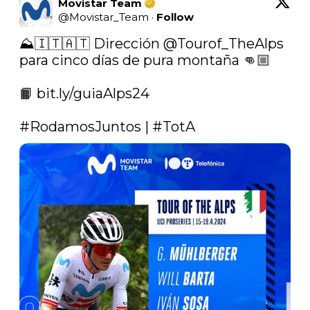
Movistar Team
@
Movistar_Team
·
Follow
⛰️🇮🇹🇦🇹 Dirección 
@Tourof_TheAlps
para cinco días de pura montaña 👊🏼

📙 
bit.ly/guiaAlps24
#RodamosJuntos
 | 
#TotA