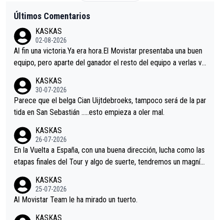
Últimos Comentarios
KASKAS
02-08-2026
Al fin una victoria.Ya era hora.El Movistar presentaba una buen
equipo, pero aparte del ganador el resto del equipo a verlas ve
nir.Repito aqui falta algo , y no es precisamente los corredore
KASKAS
s.La única buena noticia es la mejoría de Enric Más en San Seb
30-07-2026
astian.Si en la Vuelta a Burgos sigue la mejoría, podríamos ten
Parece que el belga Cian Uijtdebroeks, tampoco será de la par
er alguna sorpresa en la Vuelta.Ojalá.
tida en San Sebastián …..esto empieza a oler mal.
KASKAS
26-07-2026
En la Vuelta a España, con una buena dirección, lucha como las
etapas finales del Tour y algo de suerte, tendremos un magnífi
co resultado.Acepto apuestas………Suerte
KASKAS
25-07-2026
Al Movistar Team le ha mirado un tuerto.
KASKAS