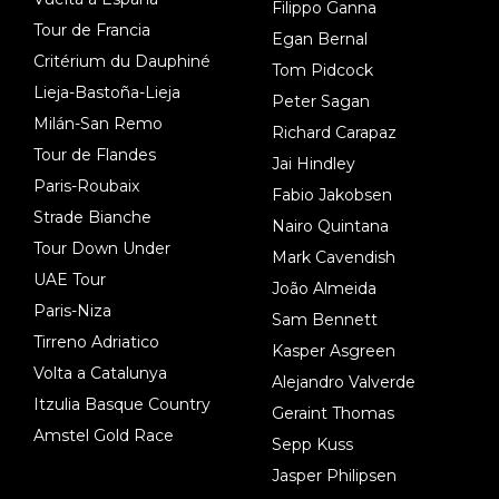
Filippo Ganna
Tour de Francia
Egan Bernal
Critérium du Dauphiné
Tom Pidcock
Lieja-Bastoña-Lieja
Peter Sagan
Milán-San Remo
Richard Carapaz
Tour de Flandes
Jai Hindley
Paris-Roubaix
Fabio Jakobsen
Strade Bianche
Nairo Quintana
Tour Down Under
Mark Cavendish
UAE Tour
João Almeida
Paris-Niza
Sam Bennett
Tirreno Adriatico
Kasper Asgreen
Volta a Catalunya
Alejandro Valverde
Itzulia Basque Country
Geraint Thomas
Amstel Gold Race
Sepp Kuss
Jasper Philipsen