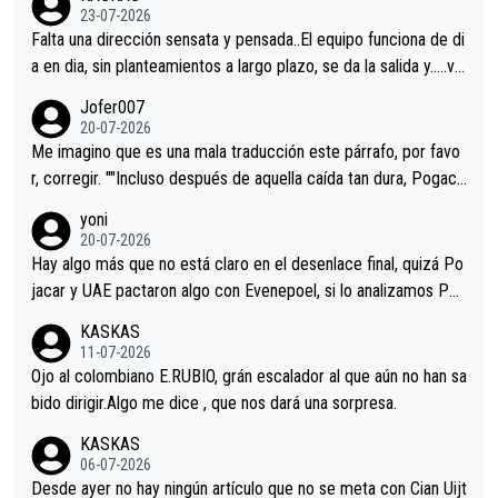
23-07-2026
Falta una dirección sensata y pensada..El equipo funciona de di
a en dia, sin planteamientos a largo plazo, se da la salida y…..ve
remos qué pasa.Hecho de menos esos directores , Langarica,
Jofer007
Minguez, Velez etc etc.Me da pena vivir estos momentos tan
20-07-2026
tristes sin victorias.
Me imagino que es una mala traducción este párrafo, por favo
r, corregir. ""Incluso después de aquella caída tan dura, Pogaca
r volvió a atacarle en un descenso durante el Giro y Vingegaard
yoni
permaneció pegado a su rueda. Parecía increíble la forma en l
20-07-2026
a que era capaz de controlar el miedo", recordó."
Hay algo más que no está claro en el desenlace final, quizá Po
jacar y UAE pactaron algo con Evenepoel, si lo analizamos Poj
acar no sprintó a tope y de hecho los últimos metros entra cas
KASKAS
i sin pedalear, luego está el saludo con Evenepoel dándose la
11-07-2026
mano de una manera muy fraternal, más allá de los típicos toqu
Ojo al colombiano E.RUBIO, grán escalador al que aún no han sa
es en el hombro con que saludaba a Vingegard. Ahí hubo una in
bido dirigir.Algo me dice , que nos dará una sorpresa.
trahistoria que nunca sabremos. Quién mucho abarca poco apri
KASKAS
eta, a ver si por querer poner a Del Toro con calzador en posi
06-07-2026
ción de podio UAE y Pojacar se van complicar el tour.
Desde ayer no hay ningún artículo que no se meta con Cian Uijt