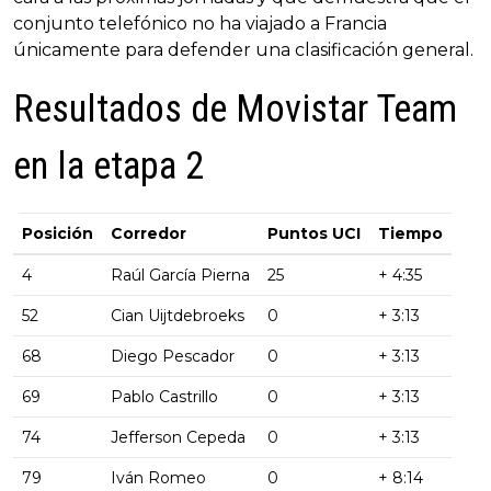
conjunto telefónico no ha viajado a Francia
únicamente para defender una clasificación general.
Resultados de Movistar Team
en la etapa 2
Posición
Corredor
Puntos UCI
Tiempo
4
Raúl García Pierna
25
+ 4:35
52
Cian Uijtdebroeks
0
+ 3:13
68
Diego Pescador
0
+ 3:13
69
Pablo Castrillo
0
+ 3:13
74
Jefferson Cepeda
0
+ 3:13
79
Iván Romeo
0
+ 8:14