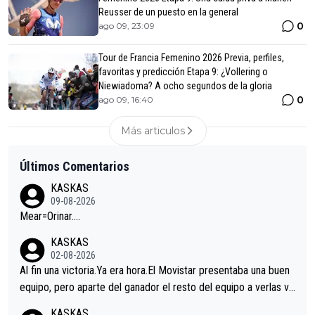
Reusser de un puesto en la general
0
ago 09, 23:09
Tour de Francia Femenino 2026 Previa, perfiles,
favoritas y predicción Etapa 9: ¿Vollering o
Niewiadoma? A ocho segundos de la gloria
0
ago 09, 16:40
Más articulos
Últimos Comentarios
KASKAS
09-08-2026
Mear=Orinar….
KASKAS
02-08-2026
Al fin una victoria.Ya era hora.El Movistar presentaba una buen
equipo, pero aparte del ganador el resto del equipo a verlas ve
nir.Repito aqui falta algo , y no es precisamente los corredore
KASKAS