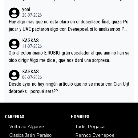
r volvió a atacarle en un descenso durante el Giro y Vingegaard
yoni
permaneció pegado a su rueda. Parecía increíble la forma en l
20-07-2026
a que era capaz de controlar el miedo", recordó."
Hay algo más que no está claro en el desenlace final, quizá Po
jacar y UAE pactaron algo con Evenepoel, si lo analizamos Poj
acar no sprintó a tope y de hecho los últimos metros entra cas
KASKAS
i sin pedalear, luego está el saludo con Evenepoel dándose la
11-07-2026
mano de una manera muy fraternal, más allá de los típicos toqu
Ojo al colombiano E.RUBIO, grán escalador al que aún no han sa
es en el hombro con que saludaba a Vingegard. Ahí hubo una in
bido dirigir.Algo me dice , que nos dará una sorpresa.
trahistoria que nunca sabremos. Quién mucho abarca poco apri
KASKAS
eta, a ver si por querer poner a Del Toro con calzador en posi
06-07-2026
ción de podio UAE y Pojacar se van complicar el tour.
Desde ayer no hay ningún artículo que no se meta con Cian Uijt
debroeks….porqué será??
CARRERAS
HOMBRES
Volta ao Algarve
Tadej Pogacar
Clasica Jaén Paraiso
Remco Evenepoel