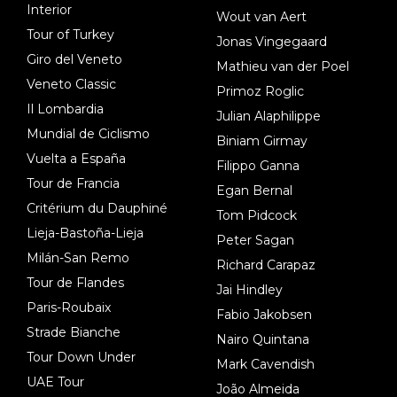
Interior
Wout van Aert
Tour of Turkey
Jonas Vingegaard
Giro del Veneto
Mathieu van der Poel
Veneto Classic
Primoz Roglic
Il Lombardia
Julian Alaphilippe
Mundial de Ciclismo
Biniam Girmay
Vuelta a España
Filippo Ganna
Tour de Francia
Egan Bernal
Critérium du Dauphiné
Tom Pidcock
Lieja-Bastoña-Lieja
Peter Sagan
Milán-San Remo
Richard Carapaz
Tour de Flandes
Jai Hindley
Paris-Roubaix
Fabio Jakobsen
Strade Bianche
Nairo Quintana
Tour Down Under
Mark Cavendish
UAE Tour
João Almeida