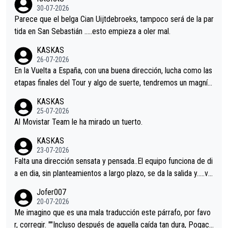
s.La única buena noticia es la mejoría de Enric Más en San Seb
30-07-2026
astian.Si en la Vuelta a Burgos sigue la mejoría, podríamos ten
Parece que el belga Cian Uijtdebroeks, tampoco será de la par
er alguna sorpresa en la Vuelta.Ojalá.
tida en San Sebastián …..esto empieza a oler mal.
KASKAS
26-07-2026
En la Vuelta a España, con una buena dirección, lucha como las
etapas finales del Tour y algo de suerte, tendremos un magnífi
co resultado.Acepto apuestas………Suerte
KASKAS
25-07-2026
Al Movistar Team le ha mirado un tuerto.
KASKAS
23-07-2026
Falta una dirección sensata y pensada..El equipo funciona de di
a en dia, sin planteamientos a largo plazo, se da la salida y…..ve
remos qué pasa.Hecho de menos esos directores , Langarica,
Jofer007
Minguez, Velez etc etc.Me da pena vivir estos momentos tan
20-07-2026
tristes sin victorias.
Me imagino que es una mala traducción este párrafo, por favo
r, corregir. ""Incluso después de aquella caída tan dura, Pogaca