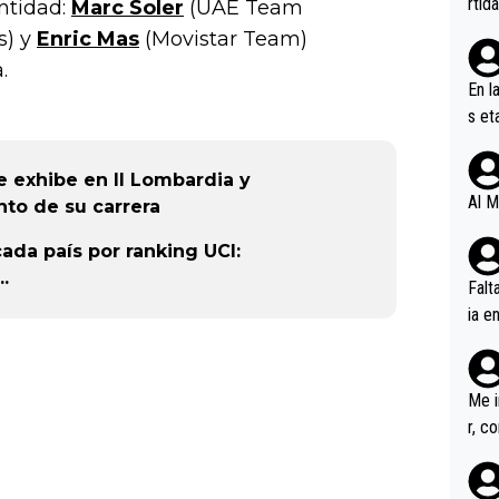
rtid
ntidad:
Marc Soler
(UAE Team
s) y
Enric Mas
(Movistar Team)
.
En l
s et
ífic
e exhibe en Il Lombardia y
Al M
to de su carrera
ada país por ranking UCI:
.
Falt
ia e
erem
a, M
an tr
Me i
r, c
ar v
rd p