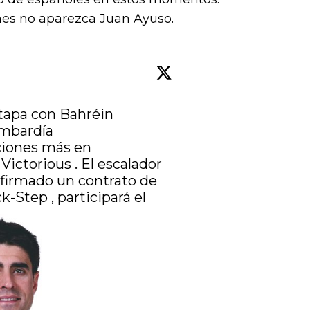
nes no aparezca Juan Ayuso.
tapa con Bahréin 
ombardía

ciones más en 
ictorious . El escalador 
 firmado un contrato de 
-Step , participará el