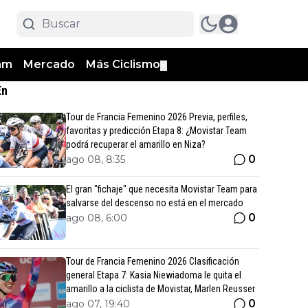
am
Mercado
Más Ciclismo
▼
En
Tour de Francia Femenino 2026 Previa, perfiles,
favoritas y predicción Etapa 8: ¿Movistar Team
podrá recuperar el amarillo en Niza?
0
ago 08, 8:35
El gran "fichaje" que necesita Movistar Team para
salvarse del descenso no está en el mercado
0
ago 08, 6:00
Tour de Francia Femenino 2026 Clasificación
general Etapa 7: Kasia Niewiadoma le quita el
amarillo a la ciclista de Movistar, Marlen Reusser
0
ago 07, 19:40