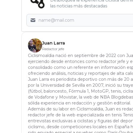
las noticias más destacadas
Juan Larra
Redactor jefe
Ciclismoaldia nació en septiembre de 2022 con Jua
ejerciendo desde entonces como redactor jefe y edi
consolidado como un referente en información espe
ofreciendo análisis, noticias y reportajes de alta cali
Juan Larra es periodista deportivo con más de 20 
por la Universidad de Sevilla en 2007, inició su tra
(fútbol, baloncesto, Fórmula 1, MotoGP, tenis, ciclis
de Vodafone y Movistar, la web de NBA Blogdebask
sólida experiencia en redacción y gestión editorial.
Además de su labor en Ciclismoaldia, Juan es red
redactor jefe de la web especializada en tenis Tenisa
entrevistas exclusivas a ciclistas y figuras del dep
ciclismo, desde competiciones locales en España h
sido enviado especial a pruebas como París-Roubaix,