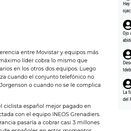
en l
Hay 
ojac
ojac
casi
la m
Ojo 
oque
na i
iferencia entre Movistar y equipos más
o ap
n po
 máximo líder cobra lo mismo que
Desde
ios en los otros dos equipos. Luego
tdeb
eza cuando el conjunto telefónico no
Jorgenson o cuando no se le complica
La f
del 
l ciclista español mejor pagado en
n, 3
n (E
ctada con el equipo INEOS Grenadiers.
or),
rancia pasaría a cobrar casi 3 millones
k (L
sto de españoles en estos momentos.