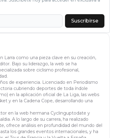
Suscribirse
n Larra como una pieza clave en su creación,
tor. Bajo su liderazgo, la web se ha
cializada sobre ciclismo profesional,
dad.
años de experiencia. Licenciado en Periodismo
yectoria cubriendo deportes de toda índole
mo) en la aplicación oficial de La Liga, las webs
et y en la Cadena Cope, desarrollando una
actor en la web hermana Cyclinguptodate y
ldia. A lo largo de su carrera, ha realizado
orte, ofrece análisis en profundidad del mundo del
asta los grandes eventos internacionales, y ha
 el Tour de Francia y la Vuelta a España.