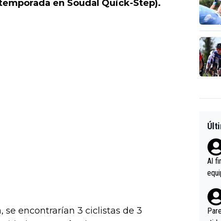
 temporada en Soudal Quick-Step).
Últ
Al f
equi
enir
es.L
ebas
 se encontrarían 3 ciclistas de 3
Pare
ener