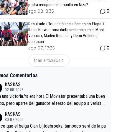
podrá recuperar el amarillo en Niza?
0
ago 08, 8:35
Resultados Tour de Francia Femenino Etapa 7:
Kasia Niewiadoma dicta sentencia en el Mont
Ventoux, Marlen Reusser y Demi Vollering
colapsan
0
ago 07, 17:35
Más articulos
imos Comentarios
KASKAS
02-08-2026
in una victoria.Ya era hora.El Movistar presentaba una buen
po, pero aparte del ganador el resto del equipo a verlas v
.Repito aqui falta algo , y no es precisamente los corredor
KASKAS
a única buena noticia es la mejoría de Enric Más en San S
30-07-2026
tian.Si en la Vuelta a Burgos sigue la mejoría, podríamos t
ce que el belga Cian Uijtdebroeks, tampoco será de la pa
 alguna sorpresa en la Vuelta.Ojalá.