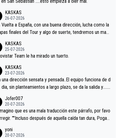
a en San Sebastián …..esto empieza a oler mal.
KASKAS
26-07-2026
a Vuelta a España, con una buena dirección, lucha como la
apas finales del Tour y algo de suerte, tendremos un magn
o resultado.Acepto apuestas………Suerte
KASKAS
25-07-2026
ovistar Team le ha mirado un tuerto.
KASKAS
23-07-2026
a una dirección sensata y pensada..El equipo funciona de d
n dia, sin planteamientos a largo plazo, se da la salida y…..v
os qué pasa.Hecho de menos esos directores , Langaric
Jofer007
inguez, Velez etc etc.Me da pena vivir estos momentos t
20-07-2026
istes sin victorias.
magino que es una mala traducción este párrafo, por favo
orregir. ""Incluso después de aquella caída tan dura, Pogac
olvió a atacarle en un descenso durante el Giro y Vingegaa
yoni
ermaneció pegado a su rueda. Parecía increíble la forma
20-07-2026