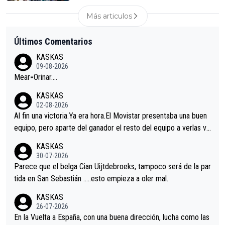
Más articulos
Últimos Comentarios
KASKAS
09-08-2026
Mear=Orinar….
KASKAS
02-08-2026
Al fin una victoria.Ya era hora.El Movistar presentaba una buen
equipo, pero aparte del ganador el resto del equipo a verlas ve
nir.Repito aqui falta algo , y no es precisamente los corredore
KASKAS
s.La única buena noticia es la mejoría de Enric Más en San Seb
30-07-2026
astian.Si en la Vuelta a Burgos sigue la mejoría, podríamos ten
Parece que el belga Cian Uijtdebroeks, tampoco será de la par
er alguna sorpresa en la Vuelta.Ojalá.
tida en San Sebastián …..esto empieza a oler mal.
KASKAS
26-07-2026
En la Vuelta a España, con una buena dirección, lucha como las