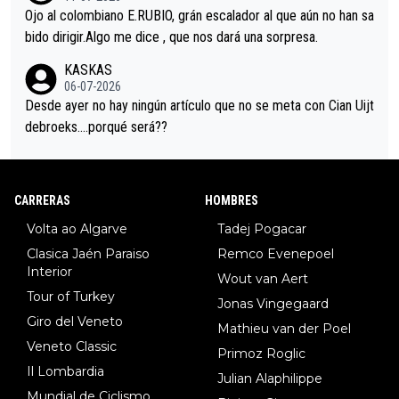
mano de una manera muy fraternal, más allá de los típicos toqu
Ojo al colombiano E.RUBIO, grán escalador al que aún no han sa
es en el hombro con que saludaba a Vingegard. Ahí hubo una in
bido dirigir.Algo me dice , que nos dará una sorpresa.
trahistoria que nunca sabremos. Quién mucho abarca poco apri
KASKAS
eta, a ver si por querer poner a Del Toro con calzador en posi
06-07-2026
ción de podio UAE y Pojacar se van complicar el tour.
Desde ayer no hay ningún artículo que no se meta con Cian Uijt
debroeks….porqué será??
CARRERAS
HOMBRES
Volta ao Algarve
Tadej Pogacar
Clasica Jaén Paraiso
Remco Evenepoel
Interior
Wout van Aert
Tour of Turkey
Jonas Vingegaard
Giro del Veneto
Mathieu van der Poel
Veneto Classic
Primoz Roglic
Il Lombardia
Julian Alaphilippe
Mundial de Ciclismo