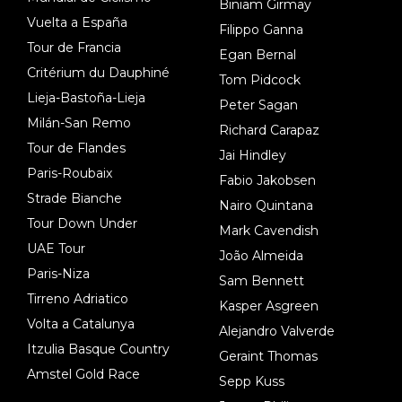
Biniam Girmay
Vuelta a España
Filippo Ganna
Tour de Francia
Egan Bernal
Critérium du Dauphiné
Tom Pidcock
Lieja-Bastoña-Lieja
Peter Sagan
Milán-San Remo
Richard Carapaz
Tour de Flandes
Jai Hindley
Paris-Roubaix
Fabio Jakobsen
Strade Bianche
Nairo Quintana
Tour Down Under
Mark Cavendish
UAE Tour
João Almeida
Paris-Niza
Sam Bennett
Tirreno Adriatico
Kasper Asgreen
Volta a Catalunya
Alejandro Valverde
Itzulia Basque Country
Geraint Thomas
Amstel Gold Race
Sepp Kuss