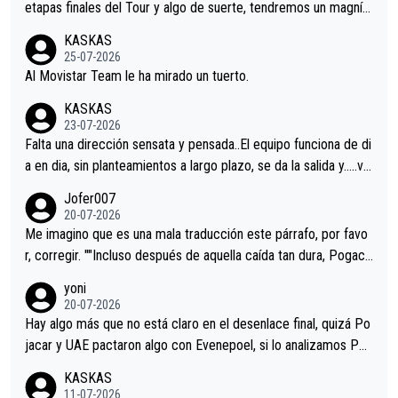
etapas finales del Tour y algo de suerte, tendremos un magnífi
co resultado.Acepto apuestas………Suerte
KASKAS
25-07-2026
Al Movistar Team le ha mirado un tuerto.
KASKAS
23-07-2026
Falta una dirección sensata y pensada..El equipo funciona de di
a en dia, sin planteamientos a largo plazo, se da la salida y…..ve
remos qué pasa.Hecho de menos esos directores , Langarica,
Jofer007
Minguez, Velez etc etc.Me da pena vivir estos momentos tan
20-07-2026
tristes sin victorias.
Me imagino que es una mala traducción este párrafo, por favo
r, corregir. ""Incluso después de aquella caída tan dura, Pogaca
r volvió a atacarle en un descenso durante el Giro y Vingegaard
yoni
permaneció pegado a su rueda. Parecía increíble la forma en l
20-07-2026
a que era capaz de controlar el miedo", recordó."
Hay algo más que no está claro en el desenlace final, quizá Po
jacar y UAE pactaron algo con Evenepoel, si lo analizamos Poj
acar no sprintó a tope y de hecho los últimos metros entra cas
KASKAS
i sin pedalear, luego está el saludo con Evenepoel dándose la
11-07-2026