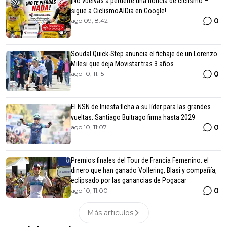
¡No vuelvas a perderte una noticia de ciclismo –
sigue a CiclismoAlDia en Google!
0
ago 09, 8:42
Soudal Quick-Step anuncia el fichaje de un Lorenzo
Milesi que deja Movistar tras 3 años
0
ago 10, 11:15
El NSN de Iniesta ficha a su líder para las grandes
vueltas: Santiago Buitrago firma hasta 2029
0
ago 10, 11:07
Premios finales del Tour de Francia Femenino: el
dinero que han ganado Vollering, Blasi y compañía,
eclipsado por las ganancias de Pogacar
0
ago 10, 11:00
Más articulos