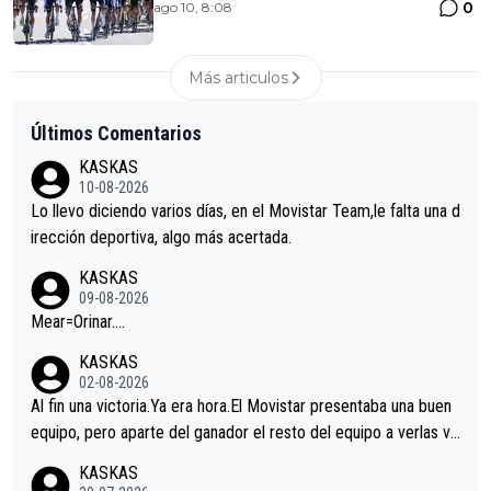
0
ago 10, 8:08
Más articulos
Últimos Comentarios
KASKAS
10-08-2026
Lo llevo diciendo varios días, en el Movistar Team,le falta una d
irección deportiva, algo más acertada.
KASKAS
09-08-2026
Mear=Orinar….
KASKAS
02-08-2026
Al fin una victoria.Ya era hora.El Movistar presentaba una buen
equipo, pero aparte del ganador el resto del equipo a verlas ve
nir.Repito aqui falta algo , y no es precisamente los corredore
KASKAS
s.La única buena noticia es la mejoría de Enric Más en San Seb