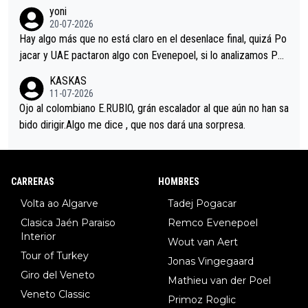
r volvió a atacarle en un descenso durante el Giro y Vingegaard
yoni
permaneció pegado a su rueda. Parecía increíble la forma en l
20-07-2026
a que era capaz de controlar el miedo", recordó."
Hay algo más que no está claro en el desenlace final, quizá Po
jacar y UAE pactaron algo con Evenepoel, si lo analizamos Poj
acar no sprintó a tope y de hecho los últimos metros entra cas
KASKAS
i sin pedalear, luego está el saludo con Evenepoel dándose la
11-07-2026
mano de una manera muy fraternal, más allá de los típicos toqu
Ojo al colombiano E.RUBIO, grán escalador al que aún no han sa
es en el hombro con que saludaba a Vingegard. Ahí hubo una in
bido dirigir.Algo me dice , que nos dará una sorpresa.
trahistoria que nunca sabremos. Quién mucho abarca poco apri
eta, a ver si por querer poner a Del Toro con calzador en posi
ción de podio UAE y Pojacar se van complicar el tour.
CARRERAS
HOMBRES
Volta ao Algarve
Tadej Pogacar
Clasica Jaén Paraiso
Remco Evenepoel
Interior
Wout van Aert
Tour of Turkey
Jonas Vingegaard
Giro del Veneto
Mathieu van der Poel
Veneto Classic
Primoz Roglic