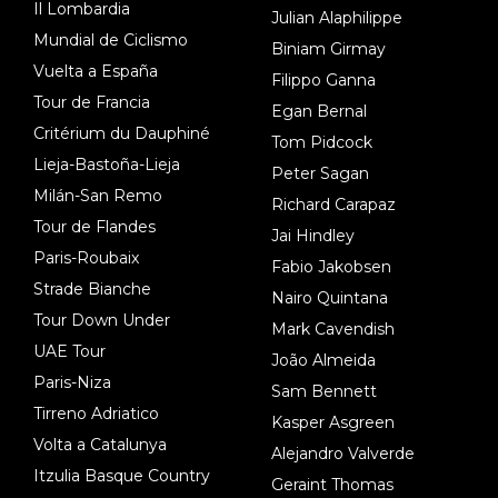
Il Lombardia
Julian Alaphilippe
Mundial de Ciclismo
Biniam Girmay
Vuelta a España
Filippo Ganna
Tour de Francia
Egan Bernal
Critérium du Dauphiné
Tom Pidcock
Lieja-Bastoña-Lieja
Peter Sagan
Milán-San Remo
Richard Carapaz
Tour de Flandes
Jai Hindley
Paris-Roubaix
Fabio Jakobsen
Strade Bianche
Nairo Quintana
Tour Down Under
Mark Cavendish
UAE Tour
João Almeida
Paris-Niza
Sam Bennett
Tirreno Adriatico
Kasper Asgreen
Volta a Catalunya
Alejandro Valverde
Itzulia Basque Country
Geraint Thomas