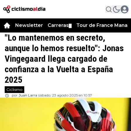
Newsletter
Carreras
Tour de France Manag
▼
"Lo mantenemos en secreto,
aunque lo hemos resuelto": Jonas
Vingegaard llega cargado de
confianza a la Vuelta a España
2025
Ciclismo
por
Juan Larra
sábado, 23 agosto 2025 en 10:57