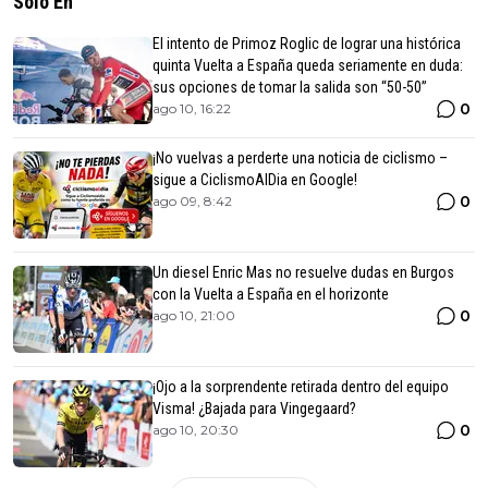
Solo En
El intento de Primoz Roglic de lograr una histórica
quinta Vuelta a España queda seriamente en duda:
sus opciones de tomar la salida son “50-50”
0
ago 10, 16:22
¡No vuelvas a perderte una noticia de ciclismo –
sigue a CiclismoAlDia en Google!
0
ago 09, 8:42
Un diesel Enric Mas no resuelve dudas en Burgos
con la Vuelta a España en el horizonte
0
ago 10, 21:00
¡Ojo a la sorprendente retirada dentro del equipo
Visma! ¿Bajada para Vingegaard?
0
ago 10, 20:30