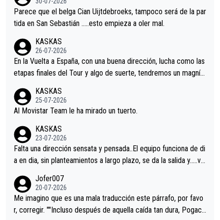
30-07-2026
astian.Si en la Vuelta a Burgos sigue la mejoría, podríamos ten
Parece que el belga Cian Uijtdebroeks, tampoco será de la par
er alguna sorpresa en la Vuelta.Ojalá.
tida en San Sebastián …..esto empieza a oler mal.
KASKAS
26-07-2026
En la Vuelta a España, con una buena dirección, lucha como las
etapas finales del Tour y algo de suerte, tendremos un magnífi
co resultado.Acepto apuestas………Suerte
KASKAS
25-07-2026
Al Movistar Team le ha mirado un tuerto.
KASKAS
23-07-2026
Falta una dirección sensata y pensada..El equipo funciona de di
a en dia, sin planteamientos a largo plazo, se da la salida y…..ve
remos qué pasa.Hecho de menos esos directores , Langarica,
Jofer007
Minguez, Velez etc etc.Me da pena vivir estos momentos tan
20-07-2026
tristes sin victorias.
Me imagino que es una mala traducción este párrafo, por favo
r, corregir. ""Incluso después de aquella caída tan dura, Pogaca